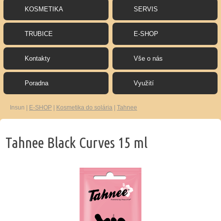
KOSMETIKA
SERVIS
TRUBICE
E-SHOP
Kontakty
Vše o nás
Poradna
Využití
Insun
|
E-SHOP
|
Kosmetika do solária
|
Tahnee
Tahnee Black Curves 15 ml