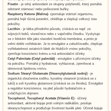
Fisetin
- je silný antioxidant ze skupiny polyfenolů, který pomáhá
odstranit stárnoucí nebo poškozené buňky.
Raspberry Ketone (Malina)
-
zpomaluje stárnutí organismu,
pomáhá hojit různá poranění, zklidňuje a zlepšují celkový stav
pokožky.
Lecithin
- je látka přírodního původu, získává se např. ze
sójových bobů, slunečnice nebo z vaječného žloutku. Vyskytuje
se v lidském těle jako stavební buněčná membrána, a proto je
velmi dobře vstřebáván. Je to emulgátor a zahušťovadlo, zlepšuje
vstřebatelnost ostatních látek do hlubších vrstev pokožky,
zjemňuje konzistenci krému a má antioxidační účinky.
Cetyl Palmitate (Cetyl palmitát)
- emulgátor s příznivými účinky
na pokožku. Pomáhá ji hydratovat, vyhlazovat, zjemňovat a
obnovovat lipidovou vrstvu.
Sodium Stearyl Glutamate (Stearoylglutamát sodný)
- je
organická sloučenina sodíku, kyseliny stearové (získává se z
tuků) a solí kyseliny glutamové (získává se ze škrobu). Emulgátor
a regulátor konzistence, na pleť působí hydratačním a
zvláčňujícím dojmem.
Tocopherol,
Tocopheryl Acetate
(
Vitamín E
)
- účinný
antioxidant, aktivně bojuje proti volným radikálům, posiluje
obranyschopnost a prodlužuje životnost buněk pleti. Účinně bojuje