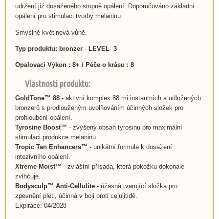
udržení již dosaženého stupně opálení. Doporučováno základní
opálení pro stimulaci tvorby melaninu.
Smyslně květinová vůně.
Typ produktu: bronzer
-
LEVEL 3
Opalovací Výkon : 8+ / Péče o krásu : 8
Vlastnosti produktu:
GoldTone™ 88
- aktivní komplex 88 mi instantních a odložených
bronzerů s prodlouženým uvolňováním účinných složek pro
prohloubení opálení.
Tyrosine Boost™
- zvýšený obsah tyrosinu pro maximální
stimulaci produkce melaninu.
Tropic Tan Enhancers™
- unikátní formule k dosažení
intezivního opálení.
Xtreme Moist™
- zvláštní přísada, která pokožku dokonale
zvlhčuje.
Bodysculp™ Anti
-
Cellulite
- úžasná tvarující složka pro
zpevnění pleti, účinná v boji proti celulitidě.
Expirace: 04/2028