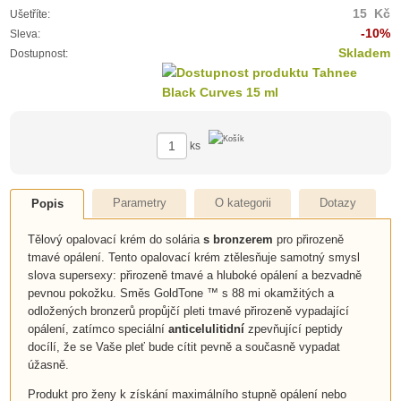
15 Kč
Ušetříte:
-10%
Sleva:
Skladem
Dostupnost:
ks
Parametry
O kategorii
Dotazy
Popis
Tělový opalovací krém do solária
s bronzerem
pro přirozeně
tmavé opálení. Tento opalovací krém ztělesňuje samotný smysl
slova supersexy: přirozeně tmavé a hluboké opálení a bezvadně
pevnou pokožku. Směs GoldTone ™ s 88 mi okamžitých a
odložených bronzerů propůjčí pleti tmavé přirozeně vypadající
opálení, zatímco speciální
anticelulitidní
zpevňující peptidy
docílí, že se Vaše pleť bude cítit pevně a současně vypadat
úžasně.
Produkt pro ženy k získání maximálního stupně opálení nebo