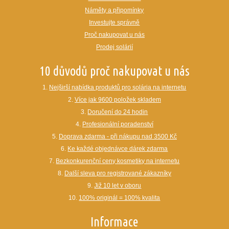
Náměty a připomínky
Investujte správně
Proč nakupovat u nás
Prodej solárií
10 důvodů proč nakupovat u nás
1.
Nejširší nabídka produktů pro solária na internetu
2.
Více jak 9600 položek skladem
3.
Doručení do 24 hodin
4.
Profesionální poradenství
5.
Doprava zdarma - při nákupu nad 3500 Kč
6.
Ke každé objednávce dárek zdarma
7.
Bezkonkurenční ceny kosmetiky na internetu
8.
Další sleva pro registrované zákazníky
9.
Již 10 let v oboru
10.
100% originál = 100% kvalita
Informace