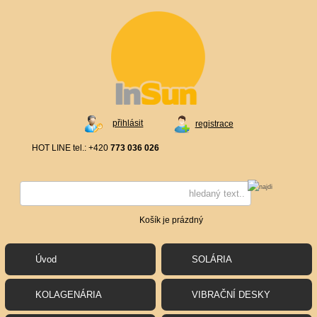
přihlásit
registrace
HOT LINE tel.: +420
773 036 026
Košík je prázdný
Úvod
SOLÁRIA
KOLAGENÁRIA
VIBRAČNÍ DESKY