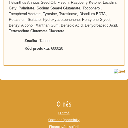
Helianthus Annuus Seed Oil, Fisetin, Raspberry Ketone, Lecithin,
Cetyl Palmitate, Sodium Stearyl Glutamate, Tocopherol,
Tocopherol Acetate, Tyrosine, Tyrosinase, Disodium EDTA,
Potassium Sorbate, Hydroxyacetophenone, Pentylene Glycol,
Benzyl Alcohol, Xanthan Gum, Benzoic Acid, Dehydroacetic Acid,
Tetrasodium Glutamate Diacetate.
Značka
: Tahnee
Kód produktu
: 600020
O nás
O firmě
Obchodní podmínky
Financování solárií