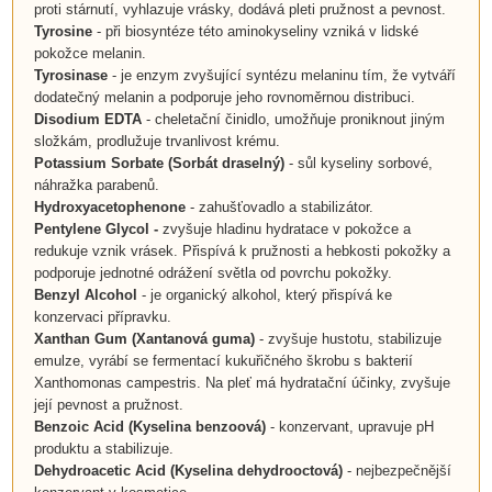
proti stárnutí, vyhlazuje vrásky, dodává pleti pružnost a pevnost.
Tyrosine
- při biosyntéze této aminokyseliny vzniká v lidské
pokožce melanin.
Tyrosinase
- je enzym zvyšující syntézu melaninu tím, že vytváří
dodatečný melanin a podporuje jeho rovnoměrnou distribuci.
Disodium EDTA
- cheletační činidlo, umožňuje proniknout jiným
složkám, prodlužuje trvanlivost krému.
Potassium Sorbate (Sorbát draselný)
- sůl kyseliny sorbové,
náhražka parabenů.
Hydroxyacetophenone
- zahušťovadlo a stabilizátor.
Pentylene Glycol
-
zvyšuje hladinu hydratace v pokožce a
redukuje vznik vrásek. Přispívá k pružnosti a hebkosti pokožky a
podporuje jednotné odrážení světla od povrchu pokožky.
Benzyl Alcohol
- je organický alkohol, který přispívá ke
konzervaci přípravku.
Xanthan Gum (Xantanová guma)
- zvyšuje hustotu, stabilizuje
emulze, vyrábí se fermentací kukuřičného škrobu s bakterií
Xanthomonas campestris. Na pleť má hydratační účinky, zvyšuje
její pevnost a pružnost.
Benzoic Acid
(
Kyselina benzoová
)
- konzervant, upravuje pH
produktu a stabilizuje.
Dehydroacetic Acid
(
Kyselina dehydrooctová
)
- nejbezpečnější