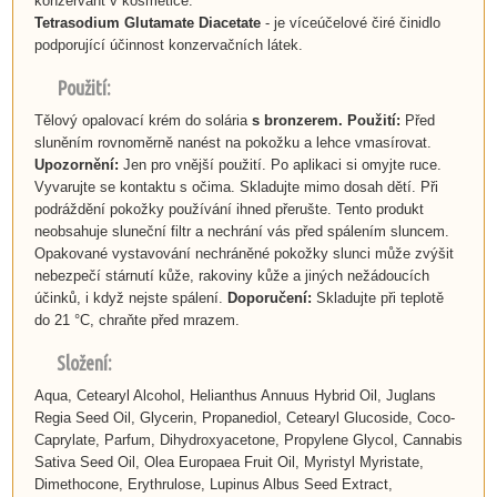
konzervant v kosmetice.
Tetrasodium Glutamate Diacetate
- je víceúčelové čiré činidlo
podporující účinnost konzervačních látek.
Použití:
Tělový opalovací krém do solária
s bronzerem. Použití:
Před
sluněním rovnoměrně nanést na pokožku a lehce vmasírovat.
Upozornění:
Jen pro vnější použití. Po aplikaci si omyjte ruce.
Vyvarujte se kontaktu s očima. Skladujte mimo dosah dětí. Při
podráždění pokožky používání ihned přerušte. Tento produkt
neobsahuje sluneční filtr a nechrání vás před spálením sluncem.
Opakované vystavování nechráněné pokožky slunci může zvýšit
nebezpečí stárnutí kůže, rakoviny kůže a jiných nežádoucích
účinků, i když nejste spálení.
Doporučení:
Skladujte při teplotě
do 21 °C, chraňte před mrazem.
Složení:
Aqua, Cetearyl Alcohol, Helianthus Annuus Hybrid Oil, Juglans
Regia Seed Oil, Glycerin, Propanediol, Cetearyl Glucoside, Coco-
Caprylate, Parfum, Dihydroxyacetone, Propylene Glycol, Cannabis
Sativa Seed Oil, Olea Europaea Fruit Oil, Myristyl Myristate,
Dimethocone, Erythrulose, Lupinus Albus Seed Extract,