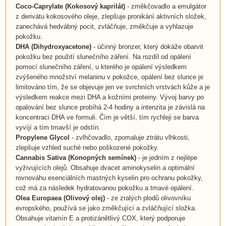
Coco-Caprylate
(
Kokosový kaprilát
)
- změkčovadlo a emulgátor
z derivátu kokosového oleje, zlepšuje pronikání aktivních složek,
zanechává hedvábný pocit, zvláčňuje, změkčuje a vyhlazuje
pokožku.
DHA (Dihydroxyacetone)
- účinný bronzer, který dokáže obarvit
pokožku bez použití slunečního záření. Na rozdíl od opálení
pomocí slunečního záření, u kterého je opálení výsledkem
zvýšeného množství melaninu v pokožce, opálení bez slunce je
limitováno tím, že se objevuje jen ve svrchních vrstvách kůže a je
výsledkem reakce mezi DHA a kožními proteiny. Vývoj barvy po
opalování bez slunce probíhá 2-4 hodiny a intenzita je závislá na
koncentraci DHA ve formuli. Čím je větší, tím rychleji se barva
vyvíjí a tím tmavší je odstín.
Propylene Glycol
- zvlhčovadlo, zpomaluje ztrátu vlhkosti,
zlepšuje vzhled suché nebo poškozené pokožky.
Cannabis Sativa
(Konopných semínek)
- je jedním z nejlépe
vyživujících olejů. Obsahuje dvacet aminokyselin a optimální
rovnováhu esenciálních mastných kyselin pro ochranu pokožky,
což má za následek hydratovanou pokožku a tmavé opálení.
Olea Europaea
(
Olivový olej
)
- ze zralých plodů olivovníku
evropského, používá se jako změkčující a zvláčňující složka.
Obsahuje vitamín E a protizánětlivý COX, který podporuje