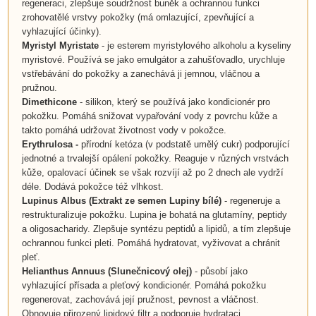
regeneraci, zlepšuje soudržnost buněk a ochrannou funkci
zrohovatělé vrstvy pokožky (má omlazující, zpevňující a
vyhlazující účinky).
Myristyl Myristate
- je esterem myristylového alkoholu a kyseliny
myristové. Používá se jako emulgátor a zahušťovadlo, urychluje
vstřebávání do pokožky a zanechává ji jemnou, vláčnou a
pružnou.
Dimethicone
- silikon, který se používá jako kondicionér pro
pokožku. Pomáhá snižovat vypařování vody z povrchu kůže a
takto pomáhá udržovat životnost vody v pokožce.
Erythrulosa -
přírodní ketóza (v podstatě umělý cukr) podporující
jednotné a trvalejší opálení pokožky. Reaguje v různých vrstvách
kůže, opalovací účinek se však rozvíjí až po 2 dnech ale vydrží
déle. Dodává pokožce též vlhkost.
Lupinus Albus
(
Extrakt ze semen Lupiny bílé
)
- regeneruje a
restrukturalizuje pokožku. Lupina je bohatá na glutamíny, peptidy
a oligosacharidy. Zlepšuje syntézu peptidů a lipidů, a tím zlepšuje
ochrannou funkci pleti. Pomáhá hydratovat, vyživovat a chránit
pleť.
Helianthus Annuus
(
Slunečnicový olej
)
- působí jako
vyhlazující přísada a pleťový kondicionér. Pomáhá pokožku
regenerovat, zachovává její pružnost, pevnost a vláčnost.
Obnovuje přirozený lipidový filtr a podporuje hydrataci.