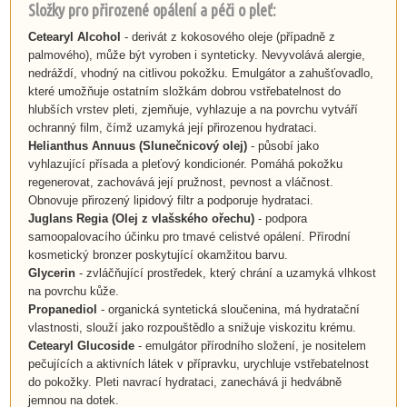
Složky pro přirozené opálení a péči o pleť:
Cetearyl Alcohol
- derivát z kokosového oleje (případně z
palmového), může být vyroben i synteticky. Nevyvolává alergie,
nedráždí, vhodný na citlivou pokožku. Emulgátor a zahušťovadlo,
které umožňuje ostatním složkám dobrou vstřebatelnost do
hlubších vrstev pleti, zjemňuje, vyhlazuje a na povrchu vytváří
ochranný film, čímž uzamyká její přirozenou hydrataci.
Helianthus Annuus
(
Slunečnicový olej
)
- působí jako
vyhlazující přísada a pleťový kondicionér. Pomáhá pokožku
regenerovat, zachovává její pružnost, pevnost a vláčnost.
Obnovuje přirozený lipidový filtr a podporuje hydrataci.
Juglans Regia
(
Olej z vlašského ořechu
)
- podpora
samoopalovacího účinku pro tmavé celistvé opálení. Přírodní
kosmetický bronzer poskytující okamžitou barvu.
Glycerin
- zvláčňující prostředek, který chrání a uzamyká vlhkost
na povrchu kůže.
Propanediol
- organická syntetická sloučenina, má hydratační
vlastnosti, slouží jako rozpouštědlo a snižuje viskozitu krému.
Cetearyl Glucoside
- emulgátor přírodního složení, je nositelem
pečujících a aktivních látek v přípravku, urychluje vstřebatelnost
do pokožky. Pleti navrací hydrataci, zanechává ji hedvábně
jemnou na dotek.