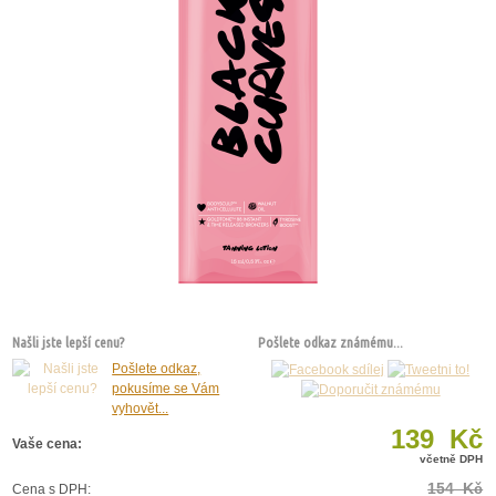
Našli jste lepší cenu?
Pošlete odkaz známému...
Pošlete odkaz,
pokusíme se Vám
vyhovět...
139 Kč
Vaše cena:
včetně DPH
154 Kč
Cena s DPH: