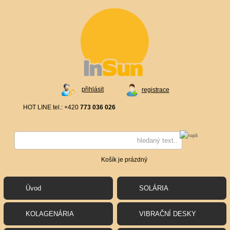
přihlásit
registrace
HOT LINE tel.: +420
773 036 026
Košík je prázdný
Úvod
SOLÁRIA
KOLAGENÁRIA
VIBRAČNÍ DESKY