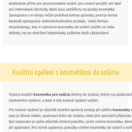
dodáváme přímo pro provozovatele solárií, pro osobní použití, ale také
pro internetové obchody, které jsou zaměřeny na prodej kosmetiky.
Spolupráce s e-shopy může probíhat dvěma způsoby, první je forma
klasické spolupráce velkoobchodového prodeje, nebo formou
dropshipingu, kdy si vybranou kosmetiku do solárií vložíte na Vaše
stránky, my po obdržení objednávky zašleme balík zákazníkovi.
Kvalitní opálení s kosmetikou do solária
Vysoce kvalitní
kosmetika pro solária
(krémy do solária, krémy na opalová
výsledného opálení, a také si toto krásné opálení udržet.
Pro krásné opálení je důležité dodržet správný postup při výběru
kosmetiky d
jako je tělové mléko, opalovací krém do solária, nebo jiné speciální přípravky 
fázi opalování je spíše důležité chránit pokožku, proto volíme kosmetiku, kte
při opalování. Pro mírně opálenou pokožku volíme kosmetiku do solárií s vyš