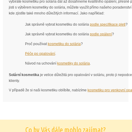
vybíráte kosmetiku pro solária dál až dosáhneme kvalitního opálení, přesně p
jisti s výběrem kosmetiky do solária, můžete využít přímo našeho poradenstv
kde zjistíte také mnoho důležitých informací. Jako například:
Jak správně vybrat kosmetiku do solária
podle specifikace pleti
?
Jak správně vybrat kosmetiku do solária
podle opálení
?
Proč používat
kosmetiku do solária
?
Péče po opalování
.
Návod na uchování
kosmetiky do solária
.
Solární kosmetika
je velice důležitá pro opalování v soláriu, proto ji nepodc
klienty.
V případě že si naši kosmetiku oblíbíte, nabízíme
kosmetiku pro venkovní opa
Co by Vás dále mohlo zajímat?