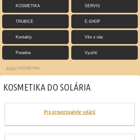
KOSMETIKA
SERVIS
TRUBICE
E-SHOP
Kontakty
Vše o nás
Poradna
Využití
Insun
|
KOSMETIKA
KOSMETIKA DO SOLÁRIA
Pro provozovatele solárií