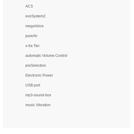
ACS
evoSystem2
megaVoice
pureAir
x-tra Tan
automatic Volume Control
preSelection
Electronic Power
USB port
mp3-sound-box
music Vibration