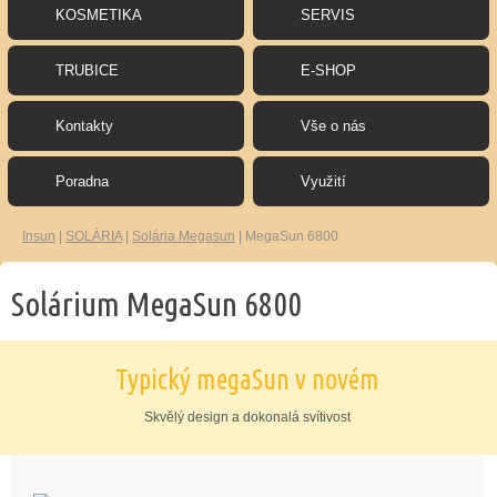
KOSMETIKA
SERVIS
TRUBICE
E-SHOP
Kontakty
Vše o nás
Poradna
Využití
Insun
|
SOLÁRIA
|
Solária Megasun
|
MegaSun 6800
Solárium MegaSun 6800
Typický megaSun v novém
Skvělý design a dokonalá svítivost