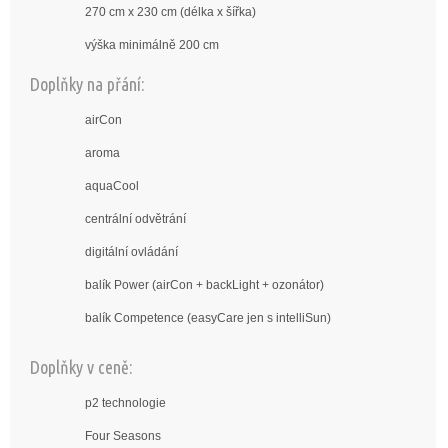
270 cm x 230 cm (délka x šířka)
výška minimálně 200 cm
Doplňky na přání:
airCon
aroma
aquaCool
centrální odvětrání
digitální ovládání
balík Power (airCon + backLight + ozonátor)
balík Competence (easyCare jen s intelliSun)
Doplňky v ceně:
p2 technologie
Four Seasons