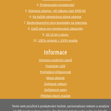
4.
Profesionální poradenství
5.
Doprava zdarma - při nákupu nad 3500 Kč
6.
Ke každé objednávce dárek zdarma
7.
Bezkonkurenční ceny kosmetiky na internetu
8.
Další sleva pro registrované zákazníky
9.
Již 10 let v oboru
10.
100% originál = 100% kvalita
Informace
Ochrana osobních údajů
Podmínky užití
Prohlášení přístupnosti
Mapa stránek
Zajímavé odkazy
Spřátelené weby
Přehled všech značek
webdesign:
www.maxon.cz
Tento web používá k poskytování služeb, personalizaci reklam a analýze