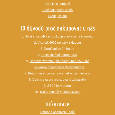
Investujte správně
Proč nakupovat u nás
Prodej solárií
10 důvodů proč nakupovat u nás
1.
Nejširší nabídka produktů pro solária na internetu
2.
Více jak 9600 položek skladem
3.
Doručení do 24 hodin
4.
Profesionální poradenství
5.
Doprava zdarma - při nákupu nad 3500 Kč
6.
Ke každé objednávce dárek zdarma
7.
Bezkonkurenční ceny kosmetiky na internetu
8.
Další sleva pro registrované zákazníky
9.
Již 10 let v oboru
10.
100% originál = 100% kvalita
Informace
Ochrana osobních údajů