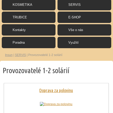
KOSMETIKA
SERVIS
TRUBICE
E-SHOP
Kontakty
Vše o nás
Poradna
Využití
Insun
|
SERVIS
|
Provozovatelé 1-2 solárií
Provozovatelé 1-2 solárií
Doprava za polovinu