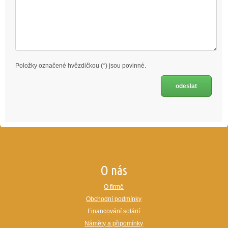
Položky označené hvězdičkou (*) jsou povinné.
O nás
O firmě
Obchodní podmínky
Financování solárií
Náměty a připomínky