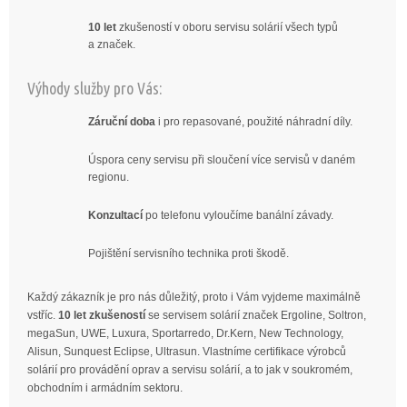
10 let
zkušeností v oboru servisu solárií všech typů
a značek.
Výhody služby pro Vás:
Záruční doba
i pro repasované, použité náhradní díly.
Úspora ceny servisu při sloučení více servisů v daném
regionu.
Konzultací
po telefonu vyloučíme banální závady.
Pojištění servisního technika proti škodě.
Každý zákazník je pro nás důležitý, proto i Vám vyjdeme maximálně
vstříc.
10 let zkušeností
se servisem solárií značek Ergoline, Soltron,
megaSun, UWE, Luxura, Sportarredo, Dr.Kern, New Technology,
Alisun, Sunquest Eclipse, Ultrasun. Vlastníme certifikace výrobců
solárií pro provádění oprav a servisu solárií, a to jak v soukromém,
obchodním i armádním sektoru.