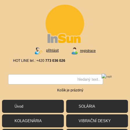
přihlásit
registrace
HOT LINE tel.: +420
773 036 026
Košík je prázdný
Úvod
SOLÁRIA
KOLAGENÁRIA
VIBRAČNÍ DESKY