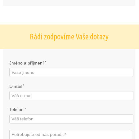
Rádi zodpovíme Vaše dotazy
Jméno a příjmení
*
E-mail
*
Telefon
*