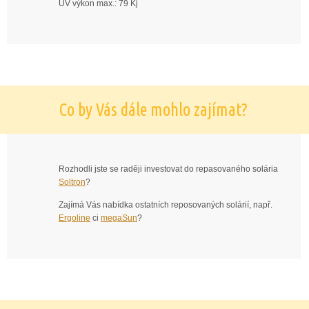
UV výkon max.: 79 Kj
Co by Vás dále mohlo zajímat?
Rozhodli jste se raději investovat do repasovaného solária
Soltron
?
Zajímá Vás nabídka ostatních reposovaných solárií, např.
Ergoline
ci
megaSun
?