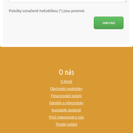
Položky označené hvězdičkou (*) jsou povinné.
O nás
O firmě
Obchodní podmínky
Financování solárií
Náměty a připomínky
Investujte správně
Proč nakupovat u nás
Prodej solárií