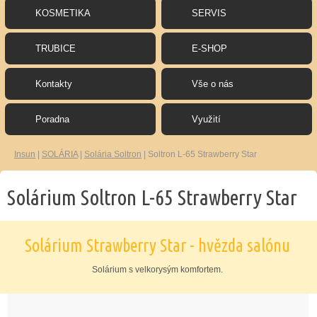
KOSMETIKA
SERVIS
TRUBICE
E-SHOP
Kontakty
Vše o nás
Poradna
Využití
Insun
|
SOLÁRIA
|
Solária Soltron
|
Soltron L-65 Strawberry Star
Solárium Soltron L-65 Strawberry Star
Solárium Strawberry Star - hvězda salónu
Solárium s velkorysým komfortem.