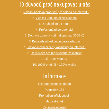
10 důvodů proč nakupovat u nás
1.
Nejširší nabídka produktů pro solária na internetu
2.
Více jak 9600 položek skladem
3.
Doručení do 24 hodin
4.
Profesionální poradenství
5.
Doprava zdarma - při nákupu nad 3500 Kč
6.
Ke každé objednávce dárek zdarma
7.
Bezkonkurenční ceny kosmetiky na internetu
8.
Další sleva pro registrované zákazníky
9.
Již 10 let v oboru
10.
100% originál = 100% kvalita
Informace
Ochrana osobních údajů
Podmínky užití
Prohlášení přístupnosti
Mapa stránek
Zajímavé odkazy