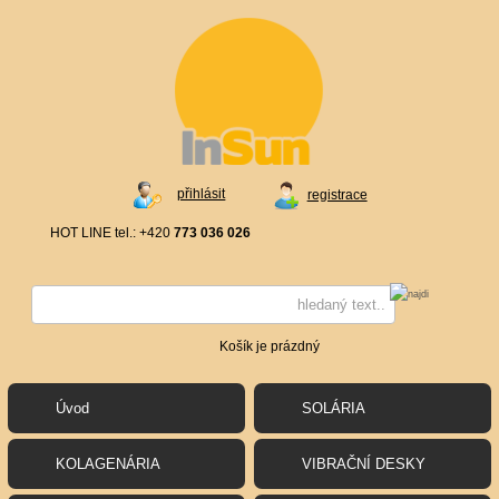
přihlásit
registrace
HOT LINE tel.: +420
773 036 026
Košík je prázdný
Úvod
SOLÁRIA
KOLAGENÁRIA
VIBRAČNÍ DESKY