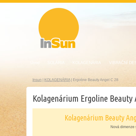
Úvod
SOLÁRIA
KOLAGENÁRIA
VIBRAČNÍ DE
Insun
|
KOLAGENÁRIA
|
Ergoline Beauty Angel C 28
Kolagenárium Ergoline Beauty 
Kolagenárium Beauty Ange
Nová dimenze s