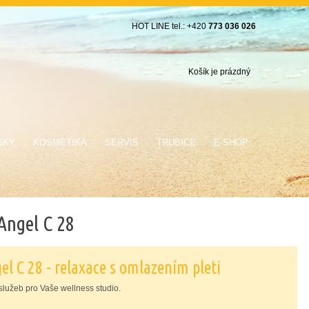
HOT LINE tel.: +420
773 036 026
Košík je prázdný
SKY
KOSMETIKA
SERVIS
TRUBICE
E-SHOP
Angel C 28
l C 28 - relaxace s omlazením pleti
lužeb pro Vaše wellness studio.