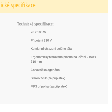
ické specifikace
Technická specifikace:
28 x 100 W
Připojení 230 V
Komfortní chlazení celého těla
Ergonomicky tvarovaná plocha na ležení 2150 x
710 mm
Časovač kolagenária
Stereo zvuk (za příplatek)
MP3 přípojka (za příplatek)