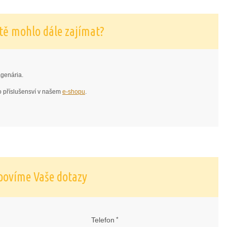
ště mohlo dále zajímat?
agenária.
ho příslušensví v našem
e-shopu
.
povíme Vaše dotazy
Telefon
*