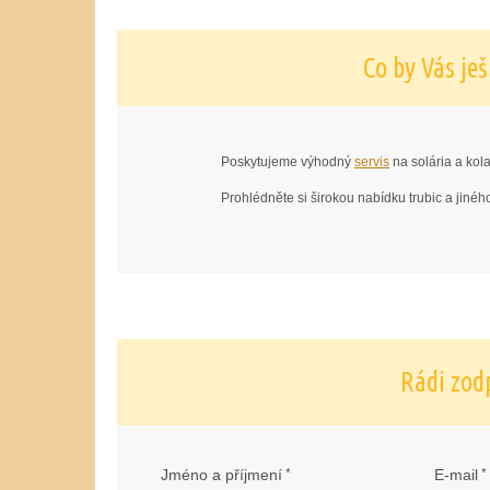
Co by Vás je
Poskytujeme výhodný
servis
na solária a kol
Prohlédněte si širokou nabídku trubic a jiné
Rádi zod
Jméno a příjmení
*
E-mail
*