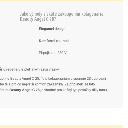
Jaké výhody získáte zakoupením kolagenária
Beauty Angel C 28?
Elegantní
design
Komfortní
chlazení
Přípojka na 230 V
Repasovaná solária za SKVĚLÉ
áriu
regeneruje pleť a vyhlazují vrásky.
ceny!
goline Beauty Angel C 28. Toto kolagenárium disponuje 28 trubicemi
těla pro co největší komfort zákazníka. Za příplatek lze toto
nárium
Beauty Angel C 28
je vhodné pro každý typ pokožky díky tomu,