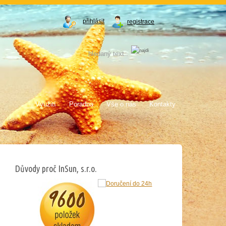
přihlásit
registrace
Využití
Poradna
Vše o nás
Kontakty
Důvody proč InSun, s.r.o.