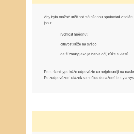
Aby bylo možné určit optimální dobu opalování v soláriu 
jsou:
rychlost hnědnutí
citlivost kůže na světlo
další znaky jako je barva očí, kůže a vlasů
Pro určení typu kůže odpovězte co nejpřesněji na násl
Po zodpovězení otázek se sečtou dosažené body a výsl