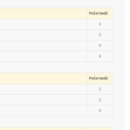
Počet bodů
1
2
3
4
Počet bodů
1
2
3