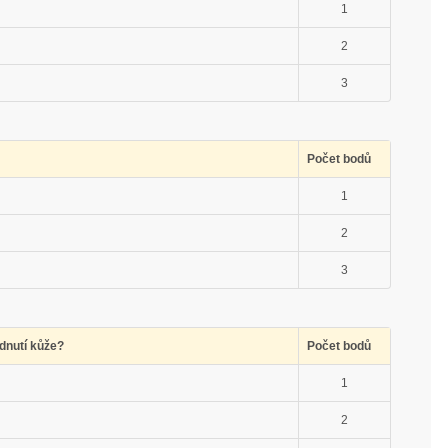
1
2
3
Počet bodů
1
2
3
dnutí kůže?
Počet bodů
1
2