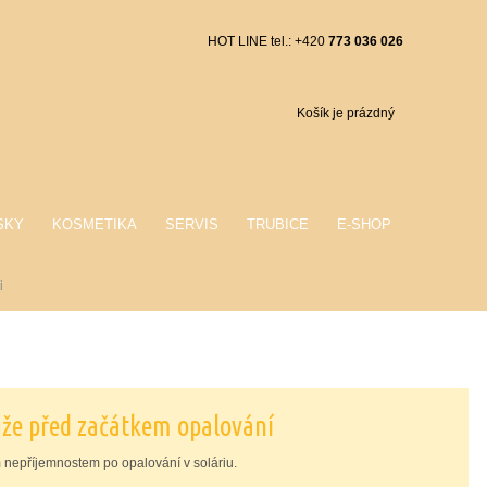
HOT LINE tel.: +420
773 036 026
Košík je prázdný
SKY
KOSMETIKA
SERVIS
TRUBICE
E-SHOP
i
kůže před začátkem opalování
nepříjemnostem po opalování v soláriu.