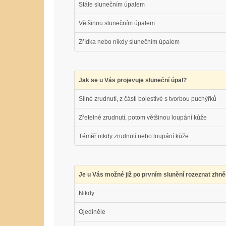
Stále slunečním úpalem
Většinou slunečním úpalem
Zřídka nebo nikdy slunečním úpalem
Jak se u Vás projevuje sluneční úpal?
Silné zrudnutí, z části bolestivé s tvorbou puchýřků
Zřetelné zrudnutí, potom většinou loupání kůže
Téměř nikdy zrudnutí nebo loupání kůže
Je u Vás možné již po prvním slunění rozeznat zhně
Nikdy
Ojediněle