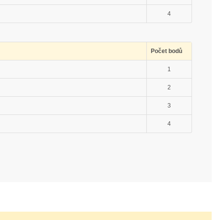
4
Počet bodů
1
2
3
4