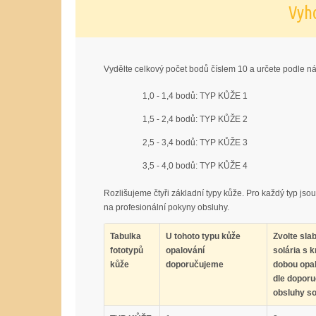
Vyh
Vydělte celkový počet bodů číslem 10 a určete podle ná
1,0 - 1,4 bodů: TYP KŮŽE 1
1,5 - 2,4 bodů: TYP KŮŽE 2
2,5 - 3,4 bodů: TYP KŮŽE 3
3,5 - 4,0 bodů: TYP KŮŽE 4
Rozlišujeme čtyři základní typy kůže. Pro každý typ jso
na profesionální pokyny obsluhy.
Tabulka
U tohoto typu kůže
Zvolte slab
fototypů
opalování
solária s k
kůže
doporučujeme
dobou opal
dle doporu
obsluhy so