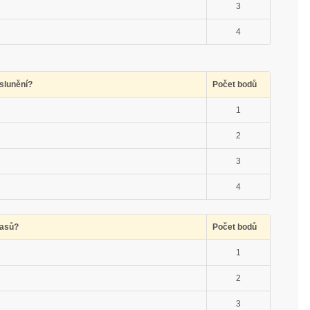
3
4
slunění?
Počet bodů
1
2
3
4
lasů?
Počet bodů
1
2
3