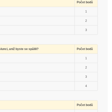
Počet bodů
1
2
3
unci, aniž byste se spálili?
Počet bodů
1
2
3
4
Počet bodů