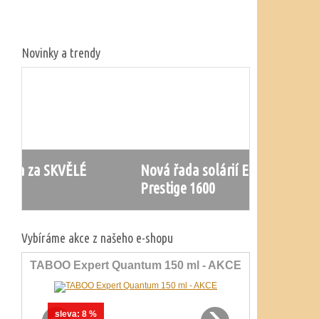
Novinky a trendy
Nová řada solárií Ergoline
Repasova
Prestige 1600
ceny!
Vybíráme akce z našeho e-shopu
TABOO Expert Quantum 150 ml - AKCE
‹
›
sleva:
8 %