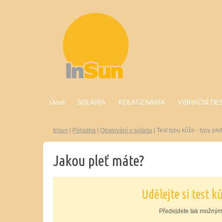
Úvod
SOLÁRIA
KOLAGENÁRIA
VIBRAČNÍ DE
Insun
|
Poradna
|
Opalování v soláriu
|
Test typu kůže - typy plet
Jakou pleť máte?
Udělejte si test 
Předejdete tak možným 