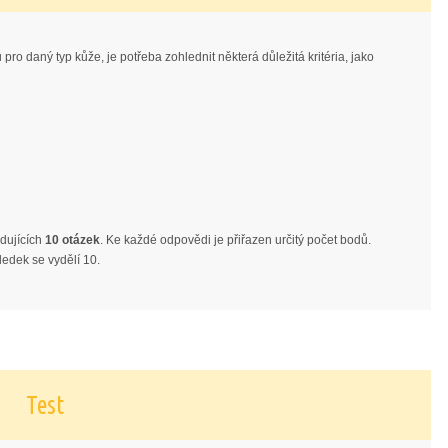
pro daný typ kůže, je potřeba zohlednit některá důležitá kritéria, jako
edujících
10 otázek
. Ke každé odpovědi je přiřazen určitý počet bodů.
edek se vydělí 10.
Test