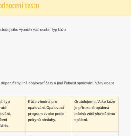
odnocení testu
sledujícího výpočtu Váš osobní typ kůže.
u doporučeny jiné opalovací časy a jiná četnost opalování. Vždy dbejte
ší typ
Kůže vhodná pro
Gratulujeme, Vaše kůže
ratší
opalování. Opalovací
je přirozeně opálená
ování,
program zvolte podle
odolná vůči slunečnímu
čení
pokynů obsluhy.
spálení.
lária.