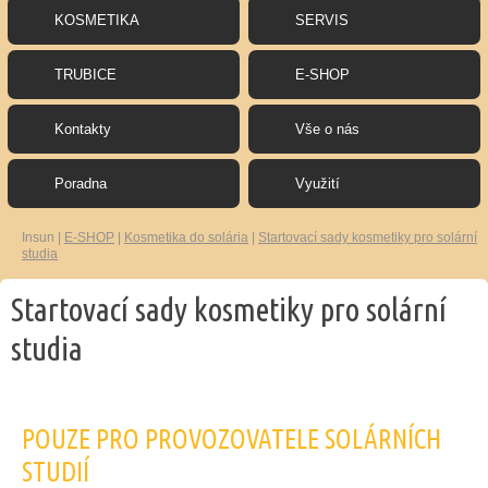
KOSMETIKA
SERVIS
TRUBICE
E-SHOP
Kontakty
Vše o nás
Poradna
Využití
Insun
|
E-SHOP
|
Kosmetika do solária
|
Startovací sady kosmetiky pro solární
studia
Startovací sady kosmetiky pro solární
studia
POUZE PRO PROVOZOVATELE SOLÁRNÍCH
STUDIÍ