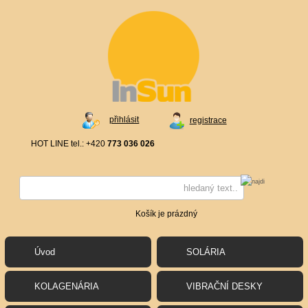
přihlásit
registrace
HOT LINE tel.: +420
773 036 026
Košík je prázdný
Úvod
SOLÁRIA
KOLAGENÁRIA
VIBRAČNÍ DESKY