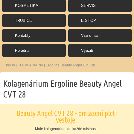
KOSMETIKA
SERVIS
TRUBICE
E-SHOP
Kontakty
Vše o nás
Poradna
Využití
Insun
|
KOLAGENÁRIA
|
Ergoline Beauty Angel CVT 28
Kolagenárium Ergoline Beauty Angel
CVT 28
Beauty Angel CVT 28 - omlazení pleti
vestoje!
Málé kolagenárium do každé místnosti!