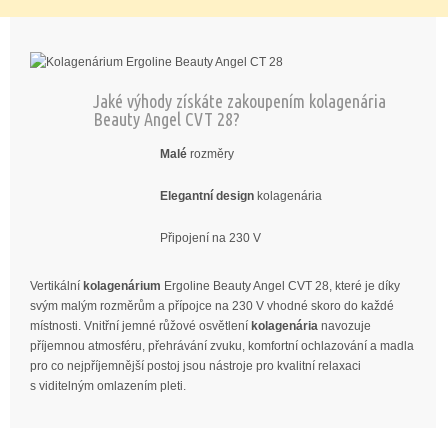
Jaké výhody získáte zakoupením kolagenária
Beauty Angel CVT 28?
Malé
rozměry
Elegantní design
kolagenária
Připojení na 230 V
Vertikální
kolagenárium
Ergoline Beauty Angel CVT 28, které je díky
svým malým rozměrům a přípojce na 230 V vhodné skoro do každé
místnosti. Vnitřní jemné růžové osvětlení
kolagenária
navozuje
příjemnou atmosféru, přehrávání zvuku, komfortní ochlazování a madla
pro co nejpříjemnější postoj jsou nástroje pro kvalitní relaxaci
s viditelným omlazením pleti.