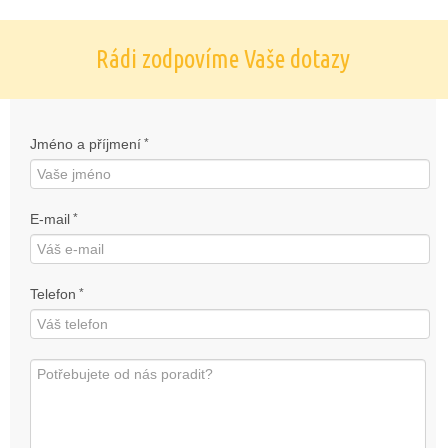
Rádi zodpovíme Vaše dotazy
Jméno a příjmení
*
E-mail
*
Telefon
*