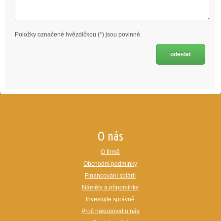
Položky označené hvězdičkou (*) jsou povinné.
O nás
O firmě
Obchodní podmínky
Financování solárií
Náměty a připomínky
Investujte správně
Proč nakupovat u nás