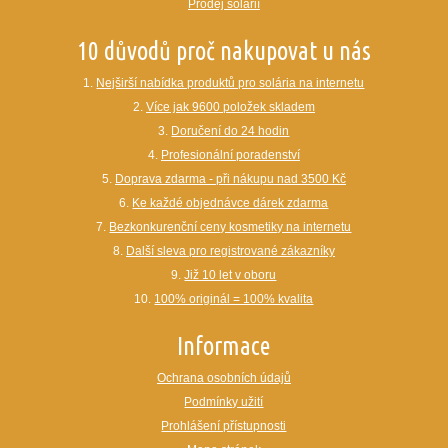
Prodej solárií
10 důvodů proč nakupovat u nás
1.
Nejširší nabídka produktů pro solária na internetu
2.
Více jak 9600 položek skladem
3.
Doručení do 24 hodin
4.
Profesionální poradenství
5.
Doprava zdarma - při nákupu nad 3500 Kč
6.
Ke každé objednávce dárek zdarma
7.
Bezkonkurenční ceny kosmetiky na internetu
8.
Další sleva pro registrované zákazníky
9.
Již 10 let v oboru
10.
100% originál = 100% kvalita
Informace
Ochrana osobních údajů
Podmínky užití
Prohlášení přístupnosti