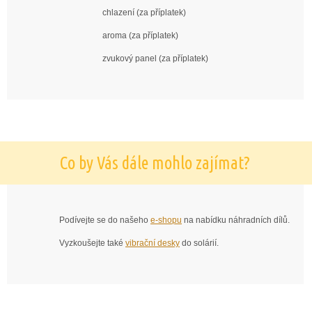
chlazení (za příplatek)
aroma (za příplatek)
zvukový panel (za příplatek)
Co by Vás dále mohlo zajímat?
Podívejte se do našeho
e-shopu
na nabídku náhradních dílů.
Vyzkoušejte také
vibrační desky
do solárií.