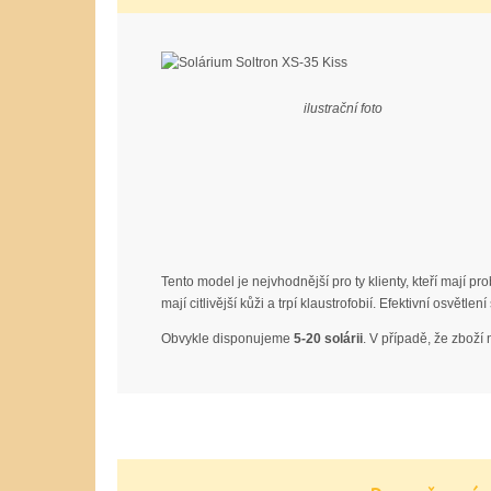
ilustrační foto
Tento model je nejvhodnější pro ty klienty, kteří mají 
mají citlivější kůži a trpí klaustrofobií. Efektivní osvět
Obvykle disponujeme
5-20 solárii
. V případě, že zboží