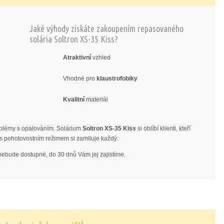
Jaké výhody získáte zakoupením repasovaného
solária Soltron XS-35 Kiss?
Atraktivní
vzhled
Vhodné pro
klaustrofobiky
Kvalitní
materiál
Repasovaná s
problémy s opalováním. Solárium
Soltron XS-35 Kiss
si oblíbí klienti, kteří
ceny!
lení s pohotovostním režimem si zamiluje každý.
 nebude dostupné, do 30 dnů Vám jej zajistíme.