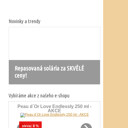
Novinky a trendy
olária za SKVĚLÉ
Nová řada solárií Ergoline
Prestige 1600
Vybíráme akce z našeho e-shopu
Peau d´Or Love Endlessly 250 ml -
AKCE
‹
›
sleva:
8 %