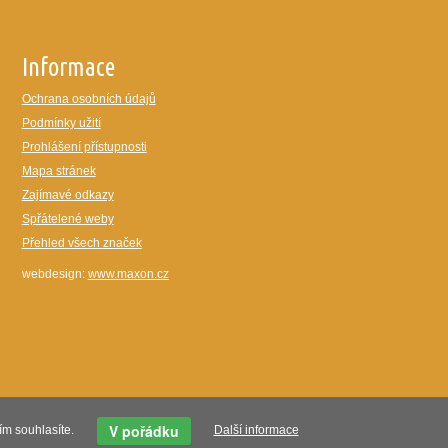
Informace
Ochrana osobních údajů
Podmínky užití
Prohlášení přístupnosti
Mapa stránek
Zajímavé odkazy
Spřátelené weby
Přehled všech značek
webdesign:
www.maxon.cz
V pořádku
ím souhlasíte.
Další informace