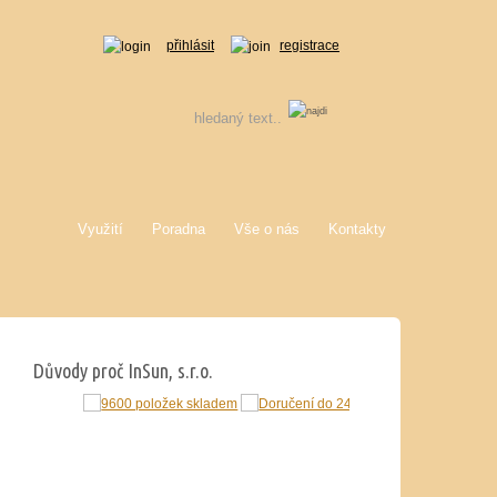
přihlásit
registrace
Využití
Poradna
Vše o nás
Kontakty
Důvody proč InSun, s.r.o.