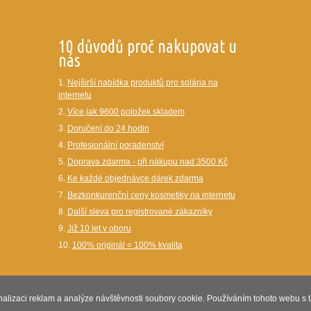
10 důvodů proč nakupovat u
nás
1.
Nejširší nabídka produktů pro solária na
internetu
2.
Více jak 9600 položek skladem
3.
Doručení do 24 hodin
4.
Profesionální poradenství
5.
Doprava zdarma - při nákupu nad 3500 Kč
6.
Ke každé objednávce dárek zdarma
7.
Bezkonkurenční ceny kosmetiky na internetu
8.
Další sleva pro registrované zákazníky
9.
Již 10 let v oboru
10.
100% originál = 100% kvalita
alizaci reklam a analýze návštěvnosti soubory cookie. Používáním tohoto webu s t