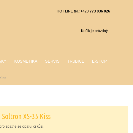
HOT LINE tel.: +420
773 036 026
Košík je prázdný
SKY
KOSMETIKA
SERVIS
TRUBICE
E-SHOP
Kiss
 Soltron XS-35 Kiss
ro špatně se opalující kůži.