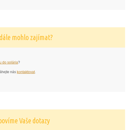
 dále mohlo zajímat?
u do solária
?
áhejte nás
kontaktovat
.
povíme Vaše dotazy