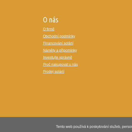
O nás
O firmě
Obchodní podmínky
Financování solárií
Náměty a připomínky
Investujte správně
Proč nakupovat u nás
Prodej solárií
Tento web používá k poskytování služeb, person