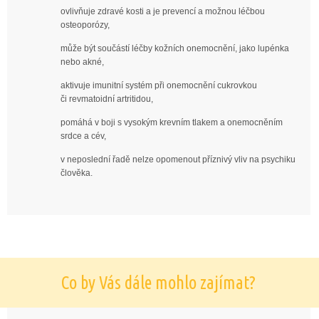
ovlivňuje zdravé kosti a je prevencí a možnou léčbou
osteoporózy,
může být součástí léčby kožních onemocnění, jako lupénka
nebo akné,
aktivuje imunitní systém při onemocnění cukrovkou
či revmatoidní artritidou,
pomáhá v boji s vysokým krevním tlakem a onemocněním
srdce a cév,
v neposlední řadě nelze opomenout příznivý vliv na psychiku
člověka.
Co by Vás dále mohlo zajímat?