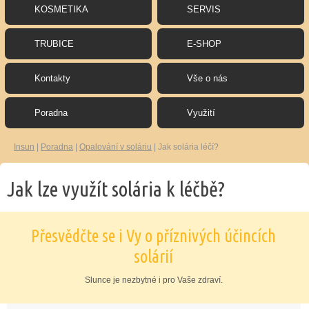
KOSMETIKA
SERVIS
TRUBICE
E-SHOP
Kontakty
Vše o nás
Poradna
Využití
Insun
|
Poradna
|
Opalování v soláriu
|
Jak solária léčí?
Jak lze využít solária k léčbě?
Přesvědčte se i Vy o příznivých účincích
solárií
Slunce je nezbytné i pro Vaše zdraví.