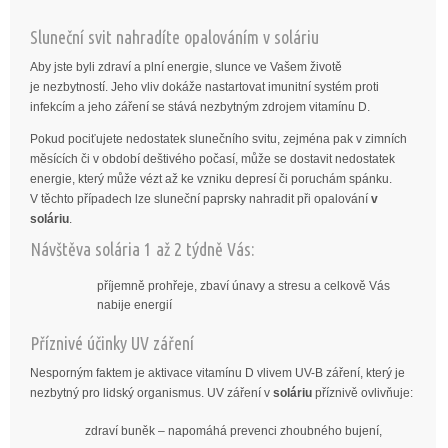
Sluneční svit nahradíte opalováním v soláriu
Aby jste byli zdraví a plní energie, slunce ve Vašem životě
je nezbytností. Jeho vliv dokáže nastartovat imunitní systém proti
infekcím a jeho záření se stává nezbytným zdrojem vitamínu D.
Pokud pociťujete nedostatek slunečního svitu, zejména pak v zimních
měsících či v období deštivého počasí, může se dostavit nedostatek
energie, který může vézt až ke vzniku depresí či poruchám spánku.
V těchto případech lze sluneční paprsky nahradit při opalování
v
soláriu
.
Návštěva solária 1 až 2 týdně Vás:
příjemně prohřeje, zbaví únavy a stresu a celkově Vás
nabije energií
Příznivé účinky UV záření
Nesporným faktem je aktivace vitamínu D vlivem UV-B záření, který je
nezbytný pro lidský organismus. UV záření v
soláriu
příznivě ovlivňuje:
zdraví buněk – napomáhá prevenci zhoubného bujení,