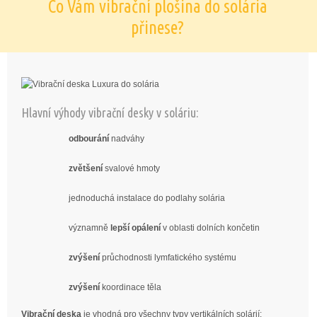
Co Vám vibrační plošina do solária
přinese?
Hlavní výhody vibrační desky v soláriu:
odbourání
nadváhy
zvětšení
svalové hmoty
jednoduchá instalace do podlahy solária
významně
lepší opálení
v oblasti dolních končetin
zvýšení
průchodnosti lymfatického systému
zvýšení
koordinace těla
Vibrační deska
je vhodná pro všechny typy vertikálních solárií: