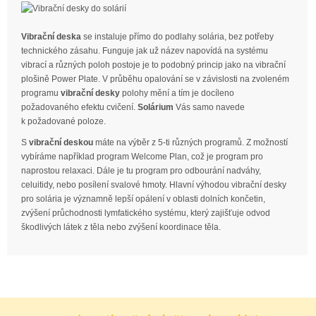
Vibrační deska
se instaluje přímo do podlahy solária, bez potřeby
technického zásahu. Funguje jak už název napovídá na systému
vibrací a různých poloh postoje je to podobný princip jako na vibrační
plošině Power Plate. V průběhu opalování se v závislosti na zvoleném
programu
vibrační desky
polohy mění a tím je docíleno
požadovaného efektu cvičení.
Solárium
Vás samo navede
k požadované poloze.
S
vibrační deskou
máte na výběr z 5-ti různých programů. Z možností
vybíráme například program Welcome Plan, což je program pro
naprostou relaxaci. Dále je tu program pro odbourání nadváhy,
celuitidy, nebo posílení svalové hmoty. Hlavní výhodou vibrační desky
pro solária je významně lepší opálení v oblasti dolních končetin,
zvýšení průchodnosti lymfatického systému, který zajišťuje odvod
škodlivých látek z těla nebo zvýšení koordinace těla.