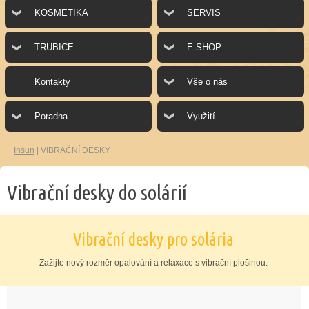
KOSMETIKA
SERVIS
TRUBICE
E-SHOP
Kontakty
Vše o nás
Poradna
Využití
Insun
|
VIBRAČNÍ DESKY
Vibrační desky do solárií
Vibrační desky pro solária
Zažijte nový rozměr opalování a relaxace s vibrační plošinou.