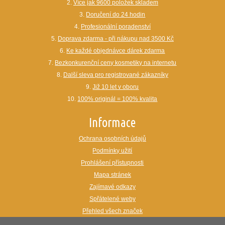
2.
Více jak 9600 položek skladem
3.
Doručení do 24 hodin
4.
Profesionální poradenství
5.
Doprava zdarma - při nákupu nad 3500 Kč
6.
Ke každé objednávce dárek zdarma
7.
Bezkonkurenční ceny kosmetiky na internetu
8.
Další sleva pro registrované zákazníky
9.
Již 10 let v oboru
10.
100% originál = 100% kvalita
Informace
Ochrana osobních údajů
Podmínky užití
Prohlášení přístupnosti
Mapa stránek
Zajímavé odkazy
Spřátelené weby
Přehled všech značek