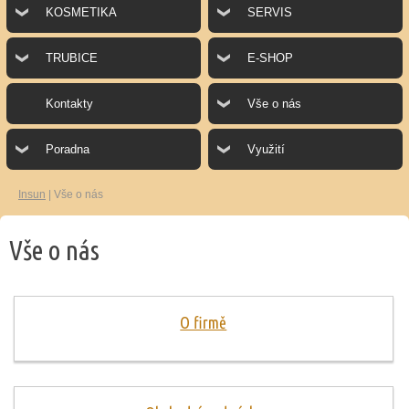
KOSMETIKA
SERVIS
TRUBICE
E-SHOP
Kontakty
Vše o nás
Poradna
Využití
Insun
|
Vše o nás
Vše o nás
O firmě