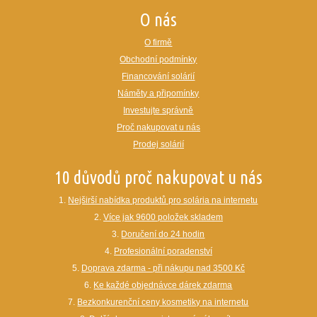
O nás
O firmě
Obchodní podmínky
Financování solárií
Náměty a připomínky
Investujte správně
Proč nakupovat u nás
Prodej solárií
10 důvodů proč nakupovat u nás
1.
Nejširší nabídka produktů pro solária na internetu
2.
Více jak 9600 položek skladem
3.
Doručení do 24 hodin
4.
Profesionální poradenství
5.
Doprava zdarma - při nákupu nad 3500 Kč
6.
Ke každé objednávce dárek zdarma
7.
Bezkonkurenční ceny kosmetiky na internetu