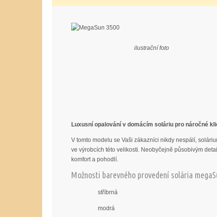
ilustrační foto
Luxusní opalování v domácím soláriu pro náročné kli
V tomto modelu se Vaši zákazníci nikdy nespálí, solári
ve výrobcích této velikosti. Neobyčejně působivým deta
komfort a pohodlí.
Možnosti barevného provedení solária megaS
stříbrná
modrá