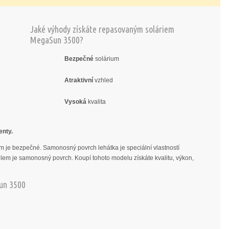
Jaké výhody získáte repasovaným soláriem
MegaSun 3500?
Bezpečné
solárium
Atraktivní
vzhled
Vysoká
kvalita
Repasovaná solária za SKVĚ
enty.
ceny!
um je bezpečné. Samonosný povrch lehátka je speciální vlastností
ilem je samonosný povrch. Koupí tohoto modelu získáte kvalitu, výkon,
un 3500