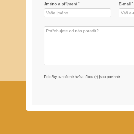
Jméno a příjmení
*
E-mail
*
Položky označené hvězdičkou (*) jsou povinné.