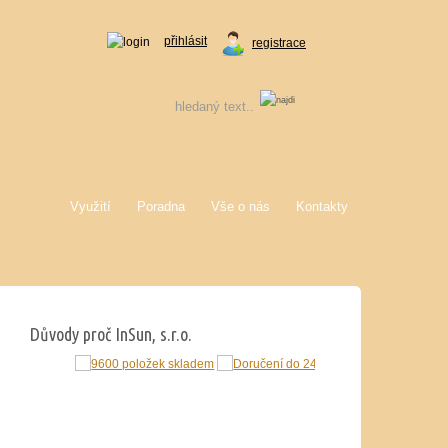
přihlásit
registrace
Využití
Poradna
Vše o nás
Kontakty
Důvody proč InSun, s.r.o.