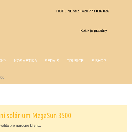
HOT LINE tel.: +420
773 036 026
Košík je prázdný
SKY
KOSMETIKA
SERVIS
TRUBICE
E-SHOP
500
tní solárium MegaSun 3500
alita pro náročně klienty.