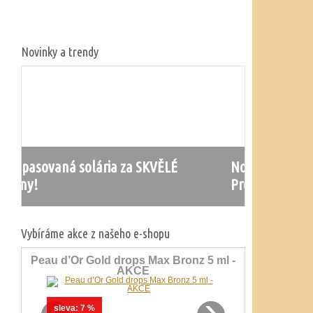
Novinky a trendy
LÉ
Nová řada solárií Ergoline
Prestige 1600
Vybíráme akce z našeho e-shopu
Peau d’Or Gold drops Max Bronz 5 ml -
AKCE
‹
›
sleva:
7 %