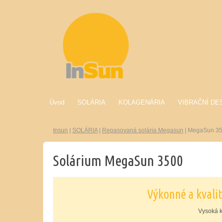
Úvod
SOLÁRIA
KOLAGENÁRIA
VIBRAČNÍ DE
Insun
|
SOLÁRIA
|
Repasovaná solária Megasun
|
MegaSun 3
Solárium MegaSun 3500
Výkonné a kvali
Vysoká kv