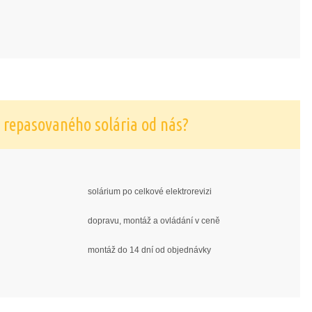
 repasovaného solária od nás?
solárium po celkové elektrorevizi
dopravu, montáž a ovládání v ceně
montáž do 14 dní od objednávky