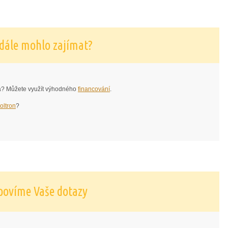
 dále mohlo zajímat?
ia? Můžete využít výhodného
financování
.
oltron
?
povíme Vaše dotazy