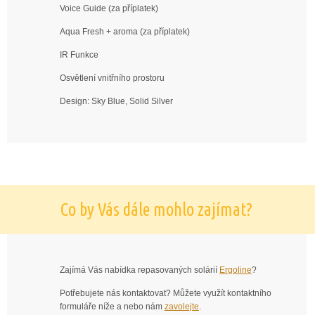
Voice Guide (za příplatek)
Aqua Fresh + aroma (za příplatek)
IR Funkce
Osvětlení vnitřního prostoru
Design: Sky Blue, Solid Silver
Co by Vás dále mohlo zajímat?
Zajímá Vás nabídka repasovaných solárií
Ergoline
?
Potřebujete nás kontaktovat? Můžete využít kontaktního
formuláře níže a nebo nám
zavolejte
.