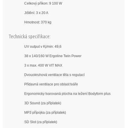
Celkový příkon: 9 100 W
Jištění: 3 x 20 A
Hmotnost: 370 kg
Technická specifikace:
UV output v Kj/min: 49,6
38 x 140/160 W Ergoline Twin Power
3 x max. 400 W VIT MAX
Dvouokruhová ventilace těla s regulací
Přídavná ventilace pro oblast tváře
Ergonomicky tvarovaná plocha na ležení Bodyform plus
3D Sound (za příplatek)
MP3 přípojka (za příplatek)
SD Slot (za příplatek)