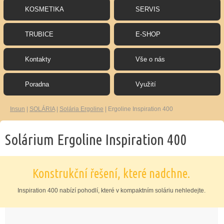
KOSMETIKA
SERVIS
TRUBICE
E-SHOP
Kontakty
Vše o nás
Poradna
Využití
Insun
|
SOLÁRIA
|
Solária Ergoline
|
Ergoline Inspiration 400
Solárium Ergoline Inspiration 400
Konstrukční řešení, které nadchne.
Inspiration 400 nabízí pohodlí, které v kompaktním soláriu nehledejte.