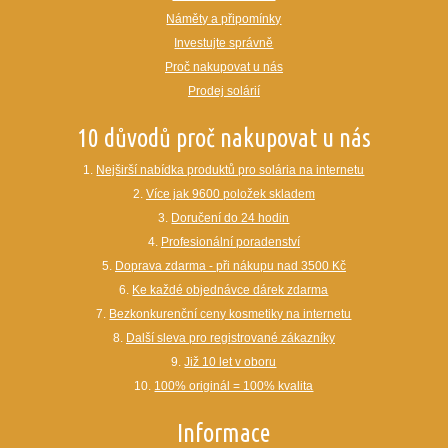
Náměty a připomínky
Investujte správně
Proč nakupovat u nás
Prodej solárií
10 důvodů proč nakupovat u nás
1.
Nejširší nabídka produktů pro solária na internetu
2.
Více jak 9600 položek skladem
3.
Doručení do 24 hodin
4.
Profesionální poradenství
5.
Doprava zdarma - při nákupu nad 3500 Kč
6.
Ke každé objednávce dárek zdarma
7.
Bezkonkurenční ceny kosmetiky na internetu
8.
Další sleva pro registrované zákazníky
9.
Již 10 let v oboru
10.
100% originál = 100% kvalita
Informace