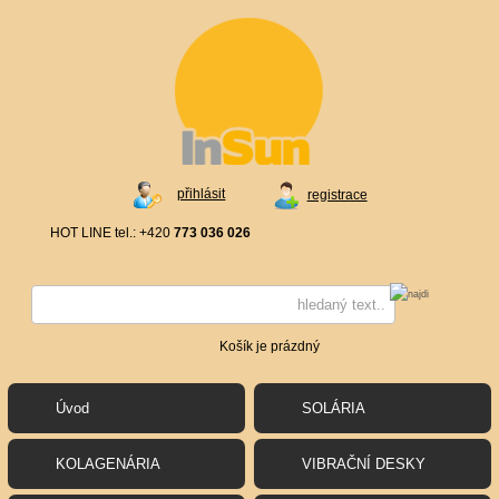
přihlásit
registrace
HOT LINE tel.: +420
773 036 026
Košík je prázdný
Úvod
SOLÁRIA
KOLAGENÁRIA
VIBRAČNÍ DESKY