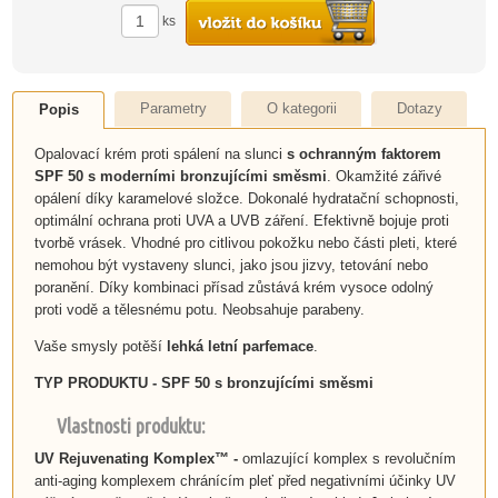
ks
Parametry
O kategorii
Dotazy
Popis
Opalovací krém proti spálení na slunci
s ochranným faktorem
SPF 50 s moderními bronzujícími směsmi
. Okamžité zářivé
opálení díky karamelové složce. Dokonalé hydratační schopnosti,
optimální ochrana proti UVA a UVB záření. Efektivně bojuje proti
tvorbě vrásek. Vhodné pro citlivou pokožku nebo části pleti, které
nemohou být vystaveny slunci, jako jsou jizvy, tetování nebo
poranění. Díky kombinaci přísad zůstává krém vysoce odolný
proti vodě a tělesnému potu. Neobsahuje parabeny.
Vaše smysly potěší
lehká letní parfemace
.
TYP PRODUKTU -
SPF 50
s
bronzujícími směsmi
Vlastnosti produktu:
UV
Rejuvenating Komplex™
-
omlazující komplex s revolučním
anti-aging komplexem chránícím pleť před negativními účinky UV