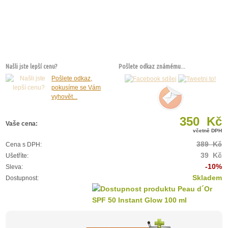
Našli jste lepší cenu?
Pošlete odkaz známému...
Pošlete odkaz,
pokusíme se Vám
vyhovět...
350 Kč
Vaše cena:
včetně DPH
389 Kč
Cena s DPH:
39 Kč
Ušetříte:
-10%
Sleva:
Skladem
Dostupnost: