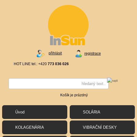
přihlásit
registrace
HOT LINE tel.: +420
773 036 026
Košík je prázdný
Úvod
SOLÁRIA
KOLAGENÁRIA
VIBRAČNÍ DESKY