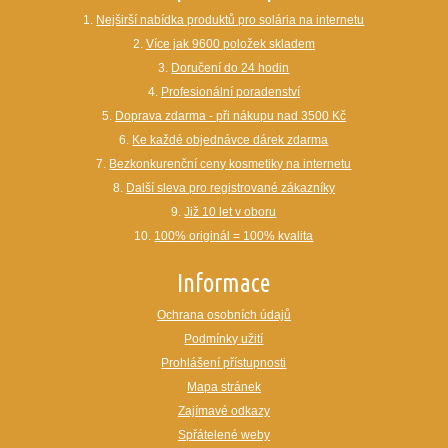
1.
Nejširší nabídka produktů pro solária na internetu
2.
Více jak 9600 položek skladem
3.
Doručení do 24 hodin
4.
Profesionální poradenství
5.
Doprava zdarma - při nákupu nad 3500 Kč
6.
Ke každé objednávce dárek zdarma
7.
Bezkonkurenční ceny kosmetiky na internetu
8.
Další sleva pro registrované zákazníky
9.
Již 10 let v oboru
10.
100% originál = 100% kvalita
Informace
Ochrana osobních údajů
Podmínky užití
Prohlášení přístupnosti
Mapa stránek
Zajímavé odkazy
Spřátelené weby