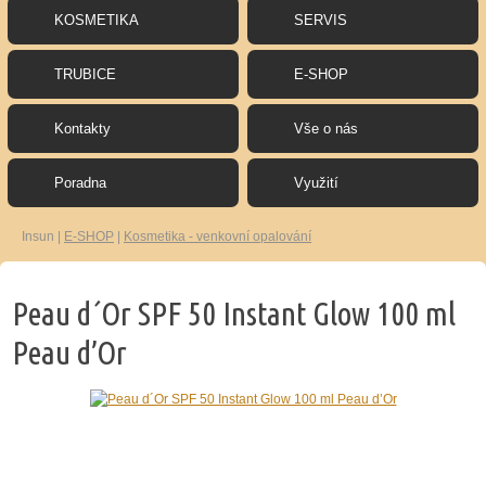
KOSMETIKA
SERVIS
TRUBICE
E-SHOP
Kontakty
Vše o nás
Poradna
Využití
Insun
|
E-SHOP
|
Kosmetika - venkovní opalování
Peau d´Or SPF 50 Instant Glow 100 ml
Peau d’Or