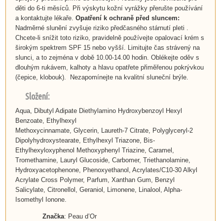
děti do 6-ti měsíců. Při výskytu kožní vyrážky přerušte používání
a kontaktujte lékaře.
Opatření k ochraně před sluncem:
Nadměrné slunění zvyšuje riziko předčasného stárnutí pleti .
Chcete-li snížit toto riziko, pravidelně používejte opalovací krém s
širokým spektrem SPF 15 nebo vyšší. Limitujte čas strávený na
slunci, a to zejména v době 10.00-14.00 hodin. Oblékejte oděv s
dlouhým rukávem, kalhoty a hlavu opatřete přiměřenou pokrývkou
(čepice, klobouk). Nezapomínejte na kvalitní sluneční brýle.
Složení:
Aqua, Dibutyl Adipate Diethylamino Hydroxybenzoyl Hexyl
Benzoate, Ethylhexyl
Methoxycinnamate, Glycerin, Laureth-7 Citrate, Polyglyceryl-2
Dipolyhydroxystearate, Ethylhexyl Triazone, Bis-
Ethylhexyloxyphenol Methoxyphenyl Triazine, Caramel,
Tromethamine, Lauryl Glucoside, Carbomer, Triethanolamine,
Hydroxyacetophenone, Phenoxyethanol, Acrylates/C10-30 Alkyl
Acrylate Cross Polymer, Parfum, Xanthan Gum, Benzyl
Salicylate, Citronellol, Geraniol, Limonene, Linalool, Alpha-
Isomethyl Ionone.
Značka
: Peau d’Or