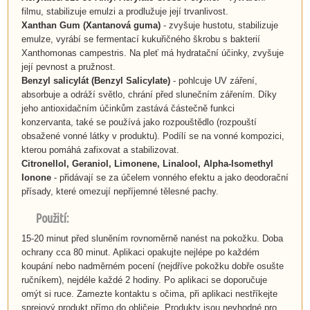
filmu, stabilizuje emulzi a prodlužuje její trvanlivost.
Xanthan Gum (Xantanová guma)
- zvyšuje hustotu, stabilizuje
emulze, vyrábí se fermentací kukuřičného škrobu s bakterií
Xanthomonas campestris. Na pleť má hydratační účinky, zvyšuje
její pevnost a pružnost.
Benzyl salicylát (Benzyl Salicylate)
- pohlcuje UV záření,
absorbuje a odráží světlo, chrání před slunečním zářením. Díky
jeho antioxidačním účinkům zastává částečně funkci
konzervanta, také se používá jako rozpouštědlo (rozpouští
obsažené vonné látky v produktu). Podílí se na vonné kompozici,
kterou pomáhá zafixovat a stabilizovat.
Citronellol,
Geraniol,
Limonene, Linalool,
Alpha-Isomethyl
Ionone
- přidávají se za účelem vonného efektu a jako deodorační
přísady, které omezují nepříjemné tělesné pachy.
Použití:
15-20 minut před sluněním rovnoměrně nanést na pokožku. Doba
ochrany cca 80 minut. Aplikaci opakujte nejlépe po každém
koupání nebo nadměrném pocení (nejdříve pokožku dobře osušte
ručníkem), nejdéle každé 2 hodiny. Po aplikaci se doporučuje
omýt si ruce. Zamezte kontaktu s očima, při aplikaci nestříkejte
sprejový produkt přímo do obličeje. Produkty jsou nevhodné pro