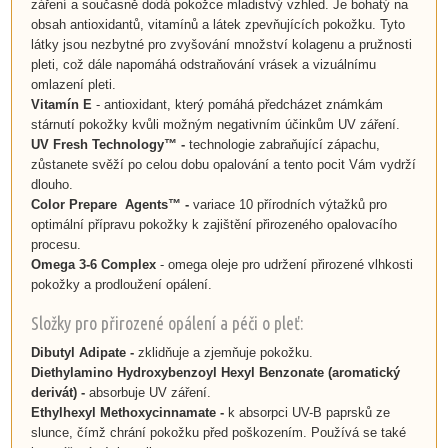
záření a současně dodá pokožce mladistvý vzhled. Je bohatý na
obsah antioxidantů, vitamínů a látek zpevňujících pokožku. Tyto
látky jsou nezbytné pro zvyšování množství kolagenu a pružnosti
pleti, což dále napomáhá odstraňování vrásek a vizuálnímu
omlazení pleti.
Vitamín E
- antioxidant, který pomáhá předcházet známkám
stárnutí pokožky kvůli možným negativním účinkům UV záření.
UV Fresh Technology™ -
technologie zabraňující zápachu,
zůstanete svěží po celou dobu opalování a tento pocit Vám vydrží
dlouho.
Color Prepare Agents™
-
variace 10 přírodních výtažků pro
optimální přípravu pokožky k zajištění přirozeného opalovacího
procesu.
Omega 3-6 Complex
- omega oleje pro udržení přirozené vlhkosti
pokožky a prodloužení opálení.
Složky pro přirozené opálení a péči o pleť:
Dibutyl Adipate -
zklidňuje a zjemňuje pokožku.
Diethylamino Hydroxybenzoyl Hexyl Benzonate
(aromatický
derivát)
-
absorbuje UV záření.
Ethylhexyl Methoxycinnamate -
k absorpci UV-B paprsků ze
slunce, čímž chrání pokožku před poškozením.
Používá se také