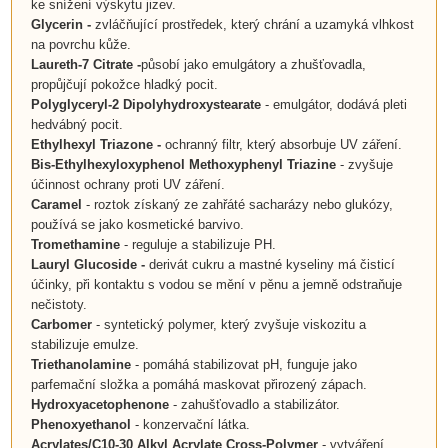
ke snížení výskytu jizev.
Glycerin
-
zvláčňující prostředek, který chrání a uzamyká vlhkost
na povrchu kůže.
Laureth-7 Citrate
-
působí jako emulgátory a zhušťovadla,
propůjčují pokožce hladký pocit.
Polyglyceryl-2 Dipolyhydroxystearate
- emulgátor, dodává pleti
hedvábný pocit.
Ethylhexyl Triazone -
ochranný filtr, který absorbuje UV záření.
Bis-Ethylhexyloxyphenol Methoxyphenyl Triazine
- zvyšuje
účinnost ochrany proti UV záření.
Caramel
- roztok získaný ze zahřáté sacharázy nebo glukózy,
používá se jako kosmetické barvivo.
Tromethamine
- reguluje a stabilizuje PH.
Lauryl Glucoside -
derivát cukru a mastné kyseliny má čisticí
účinky, při kontaktu s vodou se mění v pěnu a jemně odstraňuje
nečistoty.
Carbomer
- syntetický polymer, který zvyšuje viskozitu a
stabilizuje emulze.
Triethanolamine
- pomáhá stabilizovat pH, funguje jako
parfemační složka a pomáhá maskovat přirozený zápach.
Hydroxyacetophenone
- zahušťovadlo a stabilizátor.
Phenoxyethanol
- konzervační látka.
Acrylates/C10-30 Alkyl Acrylate Cross-Polymer
- vytváření