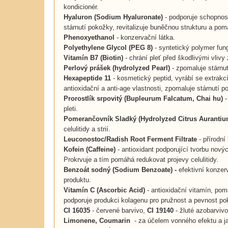
kondicionér.
Hyaluron (Sodium Hyaluronate)
- podporuje schopnost
stárnutí pokožky, revitalizuje buněčnou strukturu a po
Phenoxyethanol
- konzervační látka.
Polyethylene Glycol (PEG 8)
- syntetický polymer fung
Vitamín B7 (Biotin)
- chrání pleť před škodlivými vlivy
Perlový prášek (hydrolyzed Pearl)
- zpomaluje stárnut
Hexapeptide 11
- kosmetický peptid, vyrábí se extrak
antioxidační a anti-age vlastnosti, zpomaluje stárnutí p
Prorostlík srpovitý (Bupleurum Falcatum, Chai hu)
-
pleti.
Pomerančovník Sladký (Hydrolyzed Citrus Aurantiu
celulitidy a strií.
Leuconostoc/Radish Root Ferment Filtrate
- přírodní
Kofein (Caffeine)
- antioxidant podporující tvorbu novýc
Prokrvuje a tím pomáhá redukovat projevy celulitidy.
Benzoát sodný (Sodium Benzoate) -
efektivní konzerv
produktu.
Vitamín C (Ascorbic Acid)
- antioxidační vitamín, pom
podporuje produkci kolagenu pro pružnost a pevnost po
CI 16035
- červené barvivo,
CI 19140
- žluté azobarviv
Limonene, Coumarin
- za účelem vonného efektu a j