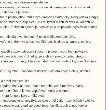
pojovat neslučitelné konzistence.
 a kyseliny myristové. Používá se jako emulgátor a zahušťovadlo,
u, vláčnou a pružnou.
adně z palmového), může být vyroben i synteticky. Nevyvolává alergie,
 se na mastnější typ pleti. Je emulgátor a zahušťovadlo. Umožňuje
ev pleti. Pokožku zjemňuje, vyhlazuje a na povrchu vytváří ochranný
kosti, zlepšuje vzhled suché nebo poškozené pokožky.
 tvořené z křemíku a kyslíku. Činí pleť hladkou a jemnou, opticky
 napětí složek, zlepšuje intenzitu pigmentace a lesk pokožky.
kokosových ořechů. Hydratuje a chrání pokožku před ztrátou
huje antioxidanty, které pomáhají bojovat proti volným radikálům a
trukturu výrobku, napomáhá dobrým vazbám vody a oleje, udržuje
 a stabilizuje emulze.
 hydratační vlastnosti, váže na sebe velké množství vody.
 které pomáhá snižovat vypařování vody z povrchu.
a, která funguje jako změkčovač.
vníku evropského, používá se jako změkčující a zvláčňující složka.
uje regeneraci, zlepšuje soudržnost buněk a ochrannou funkci