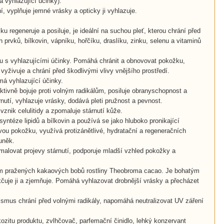
 vyhlazující účinky).
, vyplňuje jemné vrásky a opticky ji vyhlazuje.
ku regeneruje a posiluje, je ideální na suchou pleť, kterou chrání před
prvků, bílkovin, vápníku, hořčíku, draslíku, zinku, selenu a vitaminů
ou s vyhlazujícími účinky. Pomáhá chránit a obnovovat pokožku,
vyživuje a chrání před škodlivými vlivy vnějšího prostředí.
á vyhlazující účinky.
aktivně bojuje proti volným radikálům, posiluje obranyschopnost a
árnutí, vyhlazuje vrásky, dodává pleti pružnost a pevnost.
 vznik celulitidy a zpomaluje stárnutí kůže.
syntéze lipidů a bílkovin a používá se jako hluboko pronikající
vou pokožku, využívá protizánětlivé, hydratační a regeneračních
buněk.
alovat projevy stárnutí, podporuje mladší vzhled pokožky a
ím pražených kakaových bobů rostliny Theobroma cacao. Je bohatým
čuje ji a zjemňuje. Pomáhá vyhlazovat drobnější vrásky a přecházet
nismus chrání před volnými radikály, napomáhá neutralizovat UV záření
skozitu produktu, zvlhčovač, parfemační činidlo, lehký konzervant