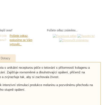
 lepší cenu?
Pošlete odkaz známému...
Pošlete odkaz,
pokusíme se Vám
vyhovět...
Repasovaná solária za SKVĚL
Dotazy
ceny!
ria s unikátní recepturou péče o tetování s přítomností kolagenu a
ání. Zajišťuje rovnoměrné a dlouhotrvající opálení, přičemž na
je a zvýrazňuje tak, aby si zachovala živost.
k intenzivní stimulaci produkce melaninu a pozvolnému přechodu na
ého stupně opálení.