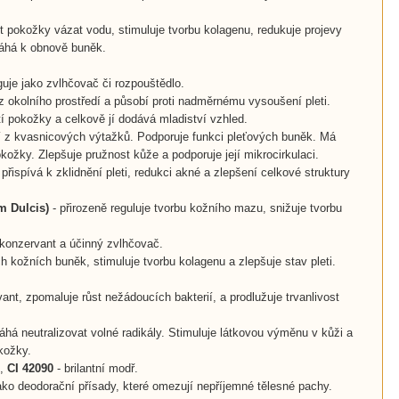
 pokožky vázat vodu, stimuluje tvorbu kolagenu, redukuje projevy
máhá k obnově buněk.
uje jako zvlhčovač či rozpouštědlo.
 z okolního prostředí a působí proti nadměrnému vysoušení pleti.
í pokožky a celkově jí dodává mladiství vzhled.
cí z kvasnicových výtažků. Podporuje funkci pleťových buněk. Má
okožky. Zlepšuje pružnost kůže a podporuje její mikrocirkulaci.
 přispívá k zklidnění pleti, redukci akné a zlepšení celkové struktury
m Dulcis)
- přirozeně reguluje tvorbu kožního mazu, snižuje tvorbu
 konzervant
a
účinný zvlhčovač.
h kožních buněk, stimuluje tvorbu kolagenu a zlepšuje stav pleti.
ant, zpomaluje růst nežádoucích bakterií, a prodlužuje trvanlivost
áhá neutralizovat volné radikály. Stimuluje látkovou výměnu v kůži a
kožky.
o,
CI 42090
- brilantní modř.
ako deodorační přísady, které omezují nepříjemné tělesné pachy.