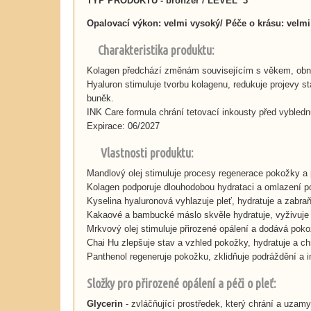
TYP PRODUKTU - bronzer / LEVEL 3
Opalovací výkon:
velmi vysoký
/ Péče o krásu: velm
Charakteristika produktu:
Kolagen předchází změnám souvisejícím s věkem, obno
Hyaluron stimuluje tvorbu kolagenu, redukuje projevy s
buněk.
INK Care formula
chrání tetovací inkousty před vybledn
Expirace: 06/2027
Vlastnosti produktu:
Mandlový olej stimuluje procesy regenerace pokožky a p
Kolagen podporuje dlouhodobou hydrataci a omlazení p
Kyselina hyaluronová vyhlazuje pleť, hydratuje a zabraň
Kakaové a bambucké máslo skvěle hydratuje, vyživuje 
Mrkvový olej stimuluje přirozené opálení a dodává poko
Chai Hu zlepšuje stav a vzhled pokožky, hydratuje a chr
Panthenol regeneruje pokožku, zklidňuje podráždění a i
Složky pro přirozené opálení a péči o pleť:
Glycerin
- zvláčňující prostředek, který chrání a uzam