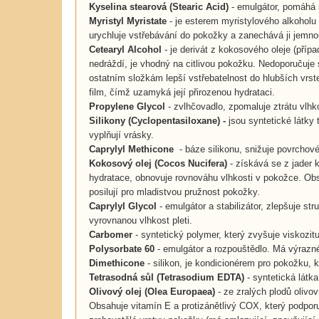
Kyselina stearová
(
Stearic Acid
)
- emulgátor, pomáhá s
Myristyl Myristate
- je esterem myristylového alkoholu
urychluje vstřebávání do pokožky a zanechává ji jemno
Cetearyl Alcohol
- je derivát z kokosového oleje (příp
nedráždí, je vhodný na citlivou pokožku. Nedoporučuje
ostatním složkám lepší vstřebatelnost do hlubších vrst
film, čímž uzamyká její přirozenou hydrataci.
Propylene Glycol
- zvlhčovadlo, zpomaluje ztrátu vlh
Silikony (Cyclopentasiloxane) -
jsou syntetické látky
vyplňují vrásky.
Caprylyl Methicone
- báze silikonu, snižuje povrchové
Kokosový olej
(
Cocos Nucifera
)
- získává se z jader 
hydratace, obnovuje rovnováhu vlhkosti v pokožce. Obsa
posilují pro mladistvou pružnost pokožky.
Caprylyl Glycol
- emulgátor a stabilizátor, zlepšuje s
vyrovnanou vlhkost pleti.
Carbomer
- syntetický polymer, který zvyšuje viskozitu
Polysorbate 60
- emulgátor a rozpouštědlo. Má výrazné
Dimethicone
- silikon, je kondicionérem pro pokožku,
Tetrasodná sůl (Tetrasodium EDTA)
- syntetická látk
Olivový olej (Olea Europaea)
- ze zralých plodů olivo
Obsahuje vitamín E a protizánětlivý COX, který podpor