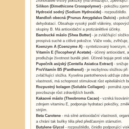
zrohovatělé vrstvy pokožky (má omlazující, zpevňující a
Silikon (Dimethicone Crosspolymer)
- pokožku zjemní
Hydroxid sodný (Sodium Hydroxide)
- rozpouštědlo.
Mandloň obecná
(Prunus Amygdalus Dulcis) -
pokož
dehydratací. Obsahuje vysoký podíl vlákniny, stopových 
skupiny B. Má antioxidační a protizánětlivé účinky.
Bambucké máslo (Shea Butter)
- je zvláčňující složk
prospívá suché a citlivé pokožce. Váže vodu, zvlhčuje, 
Koenzym A (Coenzyme A)
- syntetizovaný koenzym, m
Vitamín E
(
Tocopheryl Acetate
)
- účinný antioxidant, 
prodlužuje životnost buněk pleti. Účinně bojuje proti st
Pupečník asijský
(
Centella Asiatica Extract
)
- snižuje
ProVitamín B5 (Panthenol)
- je nezbytnou složkou při 
zvláčňující složka. Kyselina pantothenová udržuje zdra
vlastnosti, má schopnost stimulovat růst epiteliálních 
Rozpustný kolagen
(
Soluble Collagen
)
- pomáhá zpom
povzbuzuje růst zdravějších buněk.
Kakaové máslo (Theobroma Cacao)
- vzniká lisován
zdrojem vitaminu E, podporuje hydrataci pokožky, změk
strijím.
Beta Carotene
- má silné antioxidační vlastnosti, orga
a chrání tak buňky těla před předčasným stárnutím.
Butylene Glycol
- rozpouštědlo, činidlo podporující vi