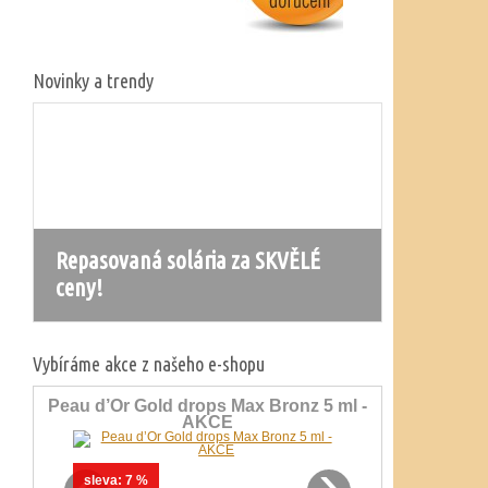
Novinky a trendy
É
Nová řada solárií Ergoline
Prestige 1600
Vybíráme akce z našeho e-shopu
Peau d’Or Gold drops Max Bronz 5 ml -
AKCE
‹
›
sleva:
7 %