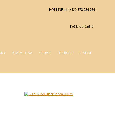
HOT LINE tel.: +420
773 036 026
Košík je prázdný
SKY
KOSMETIKA
SERVIS
TRUBICE
E-SHOP