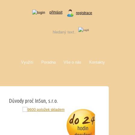
přihlásit
registrace
Využití
Poradna
Vše o nás
Kontakty
Důvody proč InSun, s.r.o.