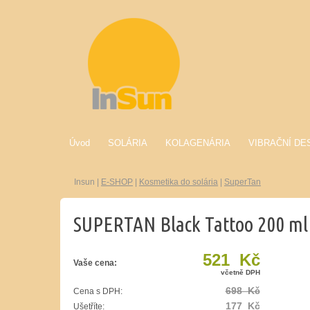
Úvod
SOLÁRIA
KOLAGENÁRIA
VIBRAČNÍ DE
Insun
|
E-SHOP
|
Kosmetika do solária
|
SuperTan
SUPERTAN Black Tattoo 200 ml
521 Kč
Vaše cena:
včetně DPH
698 Kč
Cena s DPH:
177 Kč
Ušetříte: