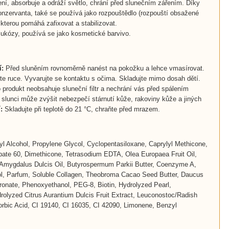
ní, absorbuje a odráží světlo, chrání před slunečním zářením. Díky
nzervanta, také se používá jako rozpouštědlo (rozpouští obsažené
kterou pomáhá zafixovat a stabilizovat.
lukózy, používá se jako kosmetické barvivo.
í:
Před sluněním rovnoměrně nanést na pokožku a lehce vmasírovat.
jte ruce. Vyvarujte se kontaktu s očima. Skladujte mimo dosah dětí.
 produkt neobsahuje sluneční filtr a nechrání vás před spálením
unci může zvýšit nebezpečí stárnutí kůže, rakoviny kůže a jiných
:
Skladujte při teplotě do 21 °C, chraňte před mrazem.
ryl Alcohol, Propylene Glycol, Cyclopentasiloxane, Caprylyl Methicone,
rbate 60, Dimethicone, Tetrasodium EDTA, Olea Europaea Fruit Oil,
Amygdalus Dulcis Oil, Butyrospermum Parkii Butter, Coenzyme A,
nol, Parfum, Soluble Collagen, Theobroma Cacao Seed Butter, Daucus
ronate, Phenoxyethanol, PEG-8, Biotin, Hydrolyzed Pearl,
olyzed Citrus Aurantium Dulcis Fruit Extract, Leuconostoc/Radish
orbic Acid, CI 19140, CI 16035, CI 42090, Limonene, Benzyl