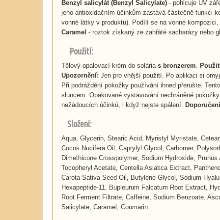
Benzyl salicylát
(
Benzyl Salicylate
)
- pohlcuje UV záře
jeho antioxidačním účinkům zastává částečně funkci ko
vonné látky v produktu). Podílí se na vonné kompozici, 
Caramel
- roztok získaný ze zahřáté sacharázy nebo g
Použití:
Tělový opalovací krém do solária
s bronzerem
.
Použit
Upozornění:
Jen pro vnější použití. Po aplikaci si omy
Při podráždění pokožky používání ihned přerušte. Tento
sluncem. Opakované vystavování nechráněné pokožky sl
nežádoucích účinků, i když nejste spálení.
Doporučení
Složení:
Aqua, Glycerin, Stearic Acid, Myristyl Myristate, Cetea
Cocos Nucifera Oil, Caprylyl Glycol, Carbomer, Polyso
Dimethicone Crosspolymer, Sodium Hydroxide, Prunus 
Tocopheryl Acetate, Centella Asiatica Extract, Panthe
Carota Sativa Seed Oil, Butylene Glycol, Sodium Hyalu
Hexapeptide-11, Bupleurum Falcatum Root Extract, Hydr
Root Ferment Filtrate, Caffeine, Sodium Benzoate, Asc
Salicylate, Caramel, Coumarin.