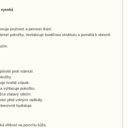
i vysoká
vuje pružnost a pevnost tkání.
tárnutí pokožky, revitalizuje buněčnou strukturu a pomáhá k obnově
utím.
ůsobí proti stárnutí.
okožky.
uje tvorbě vrásek.
a vyhlazuje pokožku.
žce zlatavý odstín.
ání před volnými radikály.
ntenzivně hydratuje.
yká vlhkost na povrchu kůže.