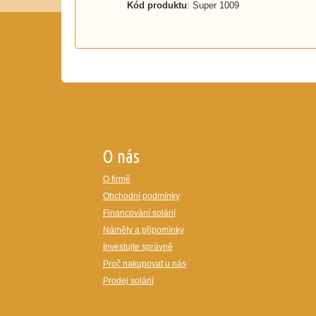
Kód produktu
: Super 1009
O nás
O firmě
Obchodní podmínky
Financování solárií
Náměty a připomínky
Investujte správně
Proč nakupovat u nás
Prodej solárií