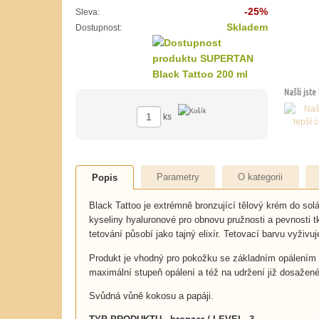
-25%
Sleva:
Skladem
Dostupnost:
Našli jste
ks
Parametry
O kategorii
Popis
Black Tattoo je extrémně bronzující tělový krém do solá
kyseliny hyaluronové pro obnovu pružnosti a pevnosti tk
tetování působí jako tajný elixír. Tetovací barvu vyživu
Produkt je vhodný pro pokožku se základním opálením 
maximální stupeň opálení a též na udržení již dosažen
Svůdná vůně kokosu a papáji.