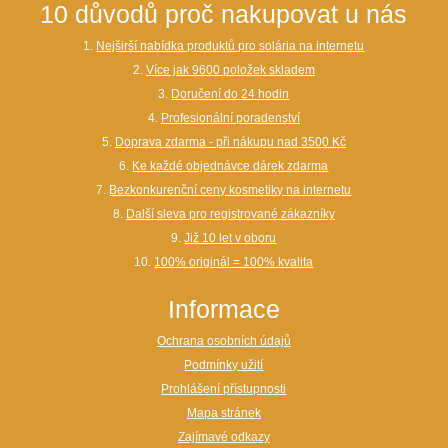
10 důvodů proč nakupovat u nás
1.
Nejširší nabídka produktů pro solária na internetu
2.
Více jak 9600 položek skladem
3.
Doručení do 24 hodin
4.
Profesionální poradenství
5.
Doprava zdarma - při nákupu nad 3500 Kč
6.
Ke každé objednávce dárek zdarma
7.
Bezkonkurenční ceny kosmetiky na internetu
8.
Další sleva pro registrované zákazníky
9.
Již 10 let v oboru
10.
100% originál = 100% kvalita
Informace
Ochrana osobních údajů
Podmínky užití
Prohlášení přístupnosti
Mapa stránek
Zajímavé odkazy