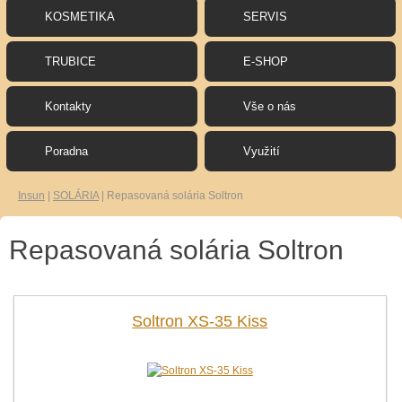
KOSMETIKA
SERVIS
TRUBICE
E-SHOP
Kontakty
Vše o nás
Poradna
Využití
Insun
|
SOLÁRIA
|
Repasovaná solária Soltron
Repasovaná solária Soltron
Soltron XS-35 Kiss