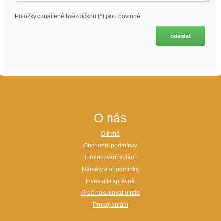
Položky označené hvězdičkou (*) jsou povinné.
O nás
O firmě
Obchodní podmínky
Financování solárií
Náměty a připomínky
Investujte správně
Proč nakupovat u nás
Prodej solárií