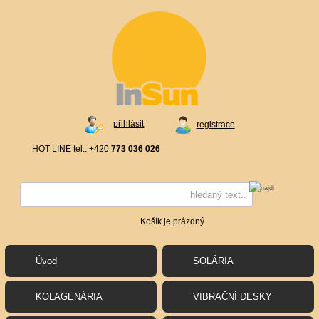
přihlásit
registrace
HOT LINE tel.: +420
773 036 026
Košík je prázdný
Úvod
SOLÁRIA
KOLAGENÁRIA
VIBRAČNÍ DESKY