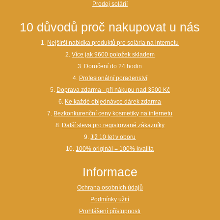
Prodej solárií
10 důvodů proč nakupovat u nás
1.
Nejširší nabídka produktů pro solária na internetu
2.
Více jak 9600 položek skladem
3.
Doručení do 24 hodin
4.
Profesionální poradenství
5.
Doprava zdarma - při nákupu nad 3500 Kč
6.
Ke každé objednávce dárek zdarma
7.
Bezkonkurenční ceny kosmetiky na internetu
8.
Další sleva pro registrované zákazníky
9.
Již 10 let v oboru
10.
100% originál = 100% kvalita
Informace
Ochrana osobních údajů
Podmínky užití
Prohlášení přístupnosti