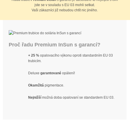
jste se v souladu s EU 03 mohli setkat.
Vaši zákazníci již nebudou chtít nic jiného.
Proč řadu Premium InSun s garancí?
+ 25 %
opalovacího výkonu oproti standardním EU 03
trubicím.
Deluxe
garantované
opálení!
Okamžitá
pigmentace.
Nejnižší
možná doba opalovaní se standardem EU 03.