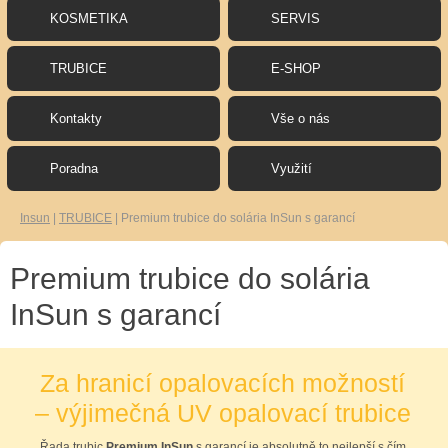
KOSMETIKA
SERVIS
TRUBICE
E-SHOP
Kontakty
Vše o nás
Poradna
Využití
Insun
|
TRUBICE
|
Premium trubice do solária InSun s garancí
Premium trubice do solária
InSun s garancí
Za hranicí opalovacích možností
– výjimečná UV opalovací trubice
Řada trubic
Premium InSun
s garancí je absolutně to nejlepší s čím