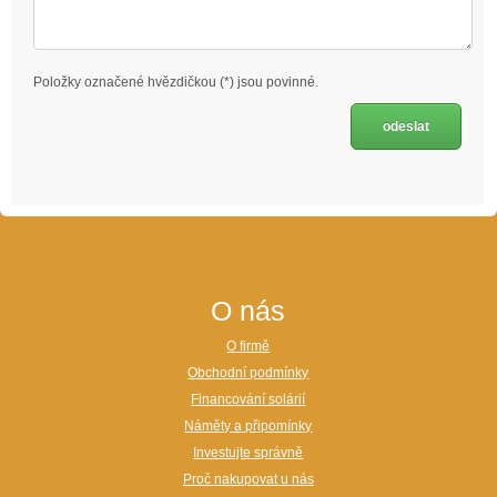
Položky označené hvězdičkou (*) jsou povinné.
O nás
O firmě
Obchodní podmínky
Financování solárií
Náměty a připomínky
Investujte správně
Proč nakupovat u nás