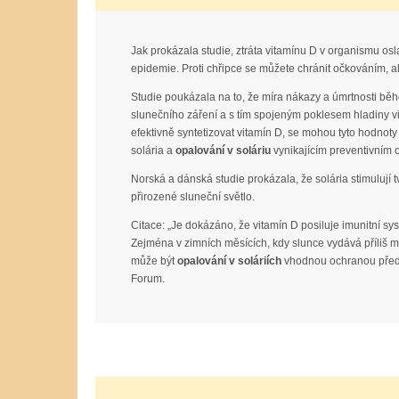
Jak prokázala studie, ztráta vitamínu D v organismu osl
epidemie. Proti chřipce se můžete chránit očkováním, a
Studie poukázala na to, že míra nákazy a úmrtnosti běh
slunečního záření a s tím spojeným poklesem hladiny v
efektivně syntetizovat vitamín D, se mohou tyto hodnoty
solária a
opalování v soláriu
vynikajícím preventivním 
Norská a dánská studie prokázala, že solária stimulují
přirozené sluneční světlo.
Citace: „Je dokázáno, že vitamín D posiluje imunitní s
Zejména v zimních měsících, kdy slunce vydává příliš m
může být
opalování v soláriích
vhodnou ochranou před 
Forum.