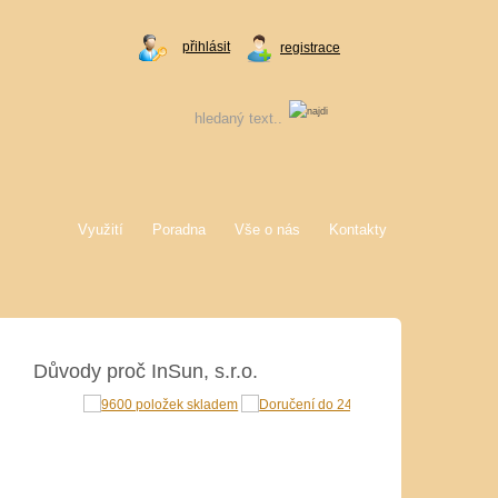
přihlásit
registrace
Využití
Poradna
Vše o nás
Kontakty
Důvody proč InSun, s.r.o.