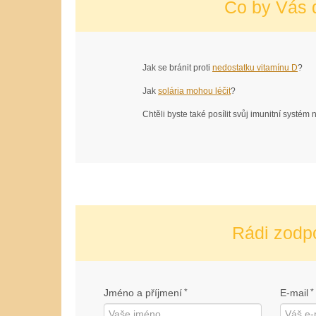
Co by Vás 
Jak se bránit proti
nedostatku vitamínu D
?
Jak
solária mohou léčit
?
Chtěli byste také posílit svůj imunitní systém
Rádi zodp
Jméno a příjmení
*
E-mail
*