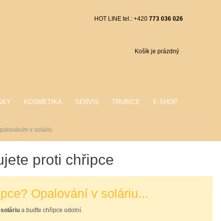
HOT LINE tel.: +420
773 036 026
Košík je prázdný
SKY
KOSMETIKA
SERVIS
TRUBICE
E-SHOP
opalováním v soláriu
jete proti chřipce
ipce? Opalování v soláriu...
 soláriu
a buďte chřipce odolní.