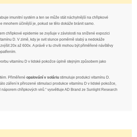
abuje imunitní systém a ten se může stát náchylnější na chřipkové
le mnohem účinější je, pokud se tělo dokáže bránit samo.
em chřipkové epidemie se zvyšuje v závislosti na snížené expozici
itamínu D. V zimě, kdy je svit slunce poměrně slabý a nedokáže
 zvýšit 20x až 600x.
A právě v tu chvíli mohou být přiměřené návštěvy
opatřením.
 tvorbu vitamínu D v lidské pokožce úplně stejným způsobem jako
ystém. Přiměřené
opalování v soláriu
stimuluje produkci vitamínu D.
álo záření k přirozené stimulaci produkce vitamínu D v lidské pokožce,
náporem chřipkových virů.“ vysvětluje AD Brand ze Sunlight Research