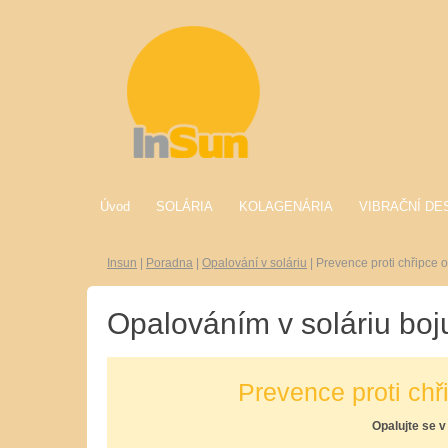
Úvod
SOLÁRIA
KOLAGENÁRIA
VIBRAČNÍ DE
Insun
|
Poradna
|
Opalování v soláriu
|
Prevence proti chřipce 
Opalováním v soláriu boju
Prevence proti chř
Opalujte se v