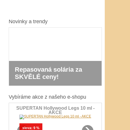
Novinky a trendy
Repasovaná solária za
Nová řa
SKVĚLÉ ceny!
Prestig
Vybíráme akce z našeho e-shopu
SUPERTAN Hollywood Legs 10 ml -
AKCE
‹
›
sleva:
9 %