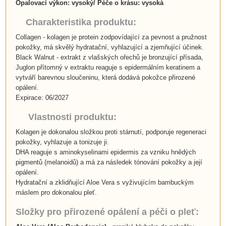
Opalovací výkon:
vysoký
/ Péče o krásu: vysoká
Charakteristika produktu:
Collagen - kolagen je protein zodpovídající za pevnost a pružnost
pokožky, má skvělý hydratační, vyhlazující a zjemňující účinek.
Black Walnut - extrakt z vlašských ořechů je bronzující přísada,
Juglon přítomný v extraktu reaguje s epidermálním keratinem a
vytváří barevnou sloučeninu, která dodává pokožce přirozené
opálení.
Expirace: 06/2027
Vlastnosti produktu:
Kolagen je dokonalou složkou proti stárnutí, podporuje regeneraci
pokožky, vyhlazuje a tonizuje ji.
DHA reaguje s aminokyselinami epidermis za vzniku hnědých
pigmentů (melanoidů) a má za následek tónování pokožky a její
opálení.
Hydratační a zklidňující Aloe Vera s vyživujícím bambuckým
máslem pro dokonalou pleť.
Složky pro přirozené opálení a péči o pleť: