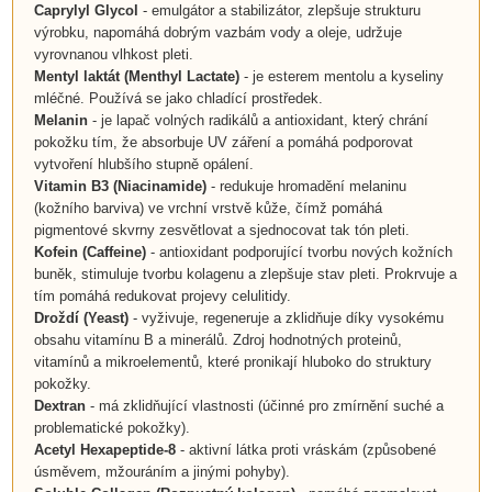
Caprylyl Glycol
- emulgátor a stabilizátor, zlepšuje strukturu
výrobku, napomáhá dobrým vazbám vody a oleje, udržuje
vyrovnanou vlhkost pleti.
Mentyl laktát (Menthyl Lactate)
- je esterem mentolu a kyseliny
mléčné. Používá se jako chladící prostředek.
Melanin
- je
lapač volných radikálů a antioxidant, který chrání
pokožku tím, že absorbuje UV záření a pomáhá podporovat
vytvoření hlubšího stupně opálení.
Vitamin B3
(
Niacinamide
)
-
redukuje hromadění melaninu
(kožního barviva) ve vrchní vrstvě kůže, čímž pomáhá
pigmentové skvrny zesvětlovat a sjednocovat tak tón pleti.
Kofein (Caffeine)
- antioxidant podporující tvorbu nových kožních
buněk, stimuluje tvorbu kolagenu a zlepšuje stav pleti. Prokrvuje a
tím pomáhá redukovat projevy celulitidy.
Droždí (Yeast)
- vyživuje, regeneruje a zklidňuje díky vysokému
obsahu vitamínu B a minerálů. Zdroj hodnotných proteinů,
vitamínů a mikroelementů, které pronikají hluboko do struktury
pokožky.
Dextran
- má zklidňující vlastnosti (účinné pro zmírnění suché a
problematické pokožky).
Acetyl Hexapeptide-8
- aktivní látka proti vráskám (způsobené
úsměvem, mžouráním a jinými pohyby).