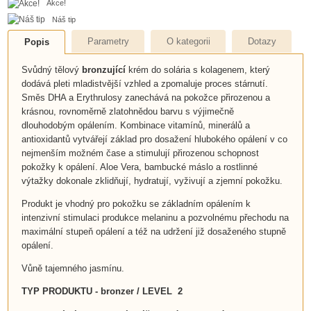
Akce!
Náš tip
Parametry
O kategorii
Dotazy
Popis
Svůdný tělový
bronzující
krém do solária s kolagenem, který
dodává pleti mladistvější vzhled a zpomaluje proces stárnutí.
Směs DHA a Erythrulosy zanechává na pokožce přirozenou a
krásnou, rovnoměrně zlatohnědou barvu s výjimečně
dlouhodobým opálením. Kombinace vitamínů, minerálů a
antioxidantů vytvářejí základ pro dosažení hlubokého opálení v co
nejmenším možném čase a stimulují přirozenou schopnost
pokožky k opálení. Aloe Vera, bambucké máslo a rostlinné
výtažky dokonale zklidňují, hydratují, vyživují a zjemní pokožku.
Produkt je vhodný pro pokožku se základním opálením k
intenzivní stimulaci produkce melaninu a pozvolnému přechodu na
maximální stupeň opálení a též na udržení již dosaženého stupně
opálení.
Vůně tajemného jasmínu.
TYP PRODUKTU - bronzer / LEVEL 2