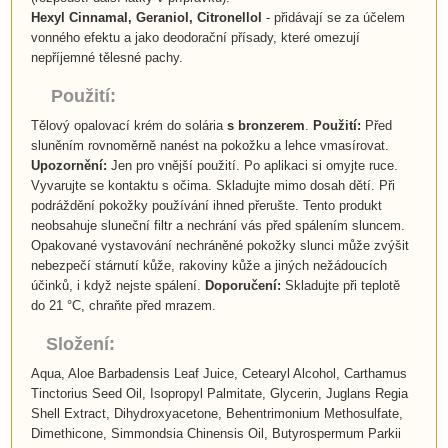
Hexyl Cinnamal,
Geraniol, Citronellol
- přidávají se za účelem
vonného efektu a jako deodorační přísady, které omezují
nepříjemné tělesné pachy.
Použití:
Tělový opalovací krém do solária
s bronzerem
.
Použití:
Před
sluněním rovnoměrně nanést na pokožku a lehce vmasírovat.
Upozornění:
Jen pro vnější použití. Po aplikaci si omyjte ruce.
Vyvarujte se kontaktu s očima. Skladujte mimo dosah dětí. Při
podráždění pokožky používání ihned přerušte. Tento produkt
neobsahuje sluneční filtr a nechrání vás před spálením sluncem.
Opakované vystavování nechráněné pokožky slunci může zvýšit
nebezpečí stárnutí kůže, rakoviny kůže a jiných nežádoucích
účinků, i když nejste spálení.
Doporučení:
Skladujte při teplotě
do 21 °C, chraňte před mrazem.
Složení:
Aqua, Aloe Barbadensis Leaf Juice, Cetearyl Alcohol, Carthamus
Tinctorius Seed Oil, Isopropyl Palmitate, Glycerin, Juglans Regia
Shell Extract, Dihydroxyacetone, Behentrimonium Methosulfate,
Dimethicone, Simmondsia Chinensis Oil, Butyrospermum Parkii