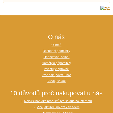
O nás
O firmě
Obchodní podmínky
Financování solárií
Náměty a připomínky
Investujte správně
Proč nakupovat u nás
Prodej solárií
10 důvodů proč nakupovat u nás
1.
Nejširší nabídka produktů pro solária na internetu
2.
Více jak 9600 položek skladem