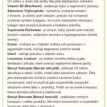
UV záření a chrání tak buňky těla před předčasným stárnutím.
Vitamin B2
(
Riboflavin
)
- podporuje hojící a regenerační procesy.
Adenosine Triphosphate
-
synteticky získáván extrakcí
z kvasnic, je účinný
proti vráskám, protože má schopnost
zvyšovat syntézu kolagenu. Se svými vlastnostmi stimulující
kolagen také prospívá pružnosti a hydrataci pokožky.
Superoxide Dismutase
- je enzym, který
působí proti stárnutí,
jemným vráskám, stařeckým skvrnám a hyperpigmentaci (hnědé
skvrny).
Ectoin
- získává se z bakterií mořské soli pocházející z
egyptského moře, snižuje degeneraci kožních buněk.
Uracil
- udržuje pokožku v dobrém stavu.
Limonene,
Linalool
- za účelem vonného efektu a jako
deodorační přísady, které omezují nepříjemné tělesné pachy.
Benzyl Salicylate
(
Benzyl salicylát
)
- pohlcuje UV záření,
absorbuje a odráží světlo, chrání před slunečním zářením. Díky
jeho antioxidačním účinkům zastává částečně funkci
konzervanta, také se používá jako rozpouštědlo (rozpouští
obsažené vonné látky v produktu). Podílí se na vonné kompozici,
kterou pomáhá zafixovat a stabilizovat.
Benzyl Benzoate (Benzyl benzoát)
- stabilizátor vonných
kompozic i celého produktu. Má funkci konzervační a rozpouštěcí
(rozpouští další látky v přípravku).