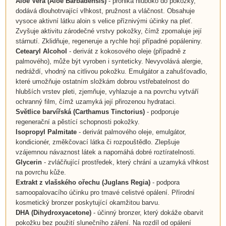
Aloe Vera
(Aloe Barbadensis)
- proniká hluboko do pokožky,
dodává dlouhotrvající vlhkost, pružnost a vláčnost. Obsahuje
vysoce aktivní látku aloin s velice příznivými účinky na pleť.
Zvyšuje aktivitu zárodečné vrstvy pokožky, čímž zpomaluje její
stárnutí. Zklidňuje, regeneruje a rychle hojí případné popáleniny.
Cetearyl Alcohol
- derivát z kokosového oleje (případně z
palmového), může být vyroben i synteticky. Nevyvolává alergie,
nedráždí, vhodný na citlivou pokožku. Emulgátor a zahušťovadlo,
které umožňuje ostatním složkám dobrou vstřebatelnost do
hlubších vrstev pleti, zjemňuje, vyhlazuje a na povrchu vytváří
ochranný film, čímž uzamyká její přirozenou hydrataci.
Světlice barvířská
(
Carthamus Tinctorius
)
- podporuje
regenerační a pěstící schopnosti pokožky.
Isopropyl Palmitate
- derivát palmového oleje, emulgátor,
kondicionér, změkčovací látka či rozpouštědlo. Zlepšuje
vzájemnou návaznost látek a napomáhá dobré roztíratelnosti.
Glycerin
- zvláčňující prostředek, který chrání a uzamyká vlhkost
na povrchu kůže.
Extrakt z vlašského ořechu
(
Juglans Regia
)
- podpora
samoopalovacího účinku pro tmavé celistvé opálení. Přírodní
kosmetický bronzer poskytující okamžitou barvu.
DHA (Dihydroxyacetone)
- účinný bronzer, který dokáže obarvit
pokožku bez použití slunečního záření. Na rozdíl od opálení