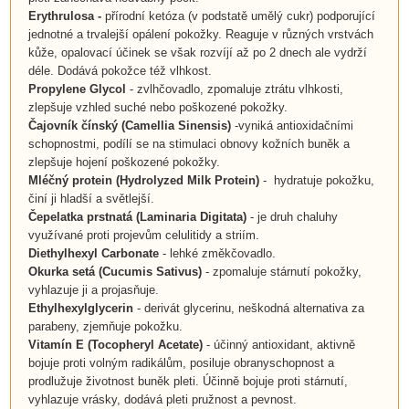
Erythrulosa -
přírodní ketóza (v podstatě umělý cukr) podporující
jednotné a trvalejší opálení pokožky. Reaguje v různých vrstvách
kůže, opalovací účinek se však rozvíjí až po 2 dnech ale vydrží
déle. Dodává pokožce též vlhkost.
Propylene Glycol
- zvlhčovadlo, zpomaluje ztrátu vlhkosti,
zlepšuje vzhled suché nebo poškozené pokožky.
Čajovník čínský (Camellia Sinensis)
-vyniká antioxidačními
schopnostmi, podílí se na stimulaci obnovy kožních buněk a
zlepšuje hojení poškozené pokožky.
Mléčný protein (
Hydrolyzed Milk Protein
)
- hydratuje pokožku,
činí ji hladší a světlejší.
Čepelatka prstnatá (
Laminaria Digitata
)
- j
e druh chaluhy
využívané proti projevům celulitidy a striím.
Diethylhexyl Carbonate
- lehké změkčovadlo.
Okurka setá
(
Cucumis Sativus
)
- zpomaluje stárnutí pokožky,
vyhlazuje ji a projasňuje.
Ethylhexylglycerin
- derivát glycerinu, neškodná alternativa za
parabeny, zjemňuje pokožku.
Vitamín E
(
Tocopheryl Acetate
)
- účinný antioxidant, aktivně
bojuje proti volným radikálům, posiluje obranyschopnost a
prodlužuje životnost buněk pleti. Účinně bojuje proti stárnutí,
vyhlazuje vrásky, dodává pleti pružnost a pevnost.