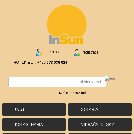
přihlásit
registrace
HOT LINE tel.: +420
773 036 026
Košík je prázdný
Úvod
SOLÁRIA
KOLAGENÁRIA
VIBRAČNÍ DESKY