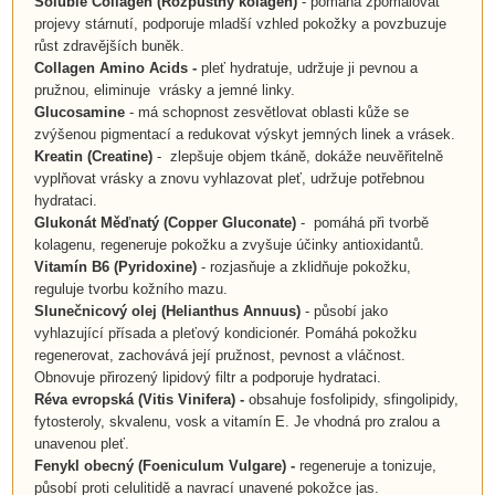
Soluble Collagen (Rozpustný kolagen)
- pomáhá zpomalovat
projevy stárnutí, podporuje mladší vzhled pokožky a povzbuzuje
růst zdravějších buněk.
Collagen Amino Acids
-
pleť hydratuje, udržuje ji pevnou a
pružnou, eliminuje vrásky a jemné linky.
Glucosamine
- má schopnost zesvětlovat oblasti kůže se
zvýšenou pigmentací a redukovat výskyt jemných linek a vrásek.
Kreatin (Creatine)
- zlepšuje objem tkáně, dokáže neuvěřitelně
vyplňovat vrásky a znovu vyhlazovat pleť, udržuje potřebnou
hydrataci.
Glukonát Měďnatý (Copper Gluconate)
- pomáhá při tvorbě
kolagenu, regeneruje pokožku a zvyšuje účinky antioxidantů.
Vitamín B6 (Pyridoxine)
- rozjasňuje a zklidňuje pokožku,
reguluje tvorbu kožního mazu.
Slunečnicový olej (Helianthus Annuus)
- působí jako
vyhlazující přísada a pleťový kondicionér. Pomáhá pokožku
regenerovat, zachovává její pružnost, pevnost a vláčnost.
Obnovuje přirozený lipidový filtr a podporuje hydrataci.
Réva evropská (Vitis Vinifera) -
obsahuje fosfolipidy, sfingolipidy,
fytosteroly, skvalenu, vosk a vitamín E. Je vhodná pro zralou a
unavenou pleť.
Fenykl obecný (Foeniculum Vulgare) -
regeneruje a tonizuje,
působí proti celulitidě a navrací unavené pokožce jas.