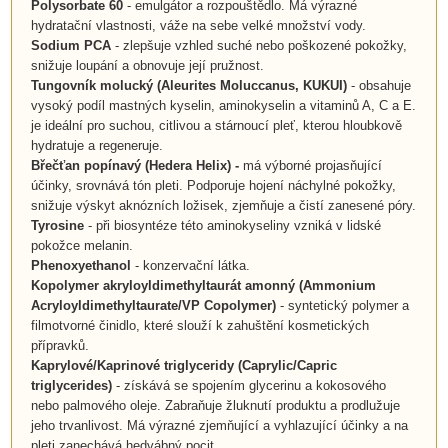
Polysorbate 60
- emulgátor a rozpouštědlo. Má výrazné
hydratační vlastnosti, váže na sebe velké množství vody.
Sodium PCA
- zlepšuje vzhled suché nebo poškozené pokožky,
snižuje loupání a obnovuje její pružnost.
Tungovník molucký (Aleurites Moluccanus, KUKUI)
- obsahuje
vysoký podíl mastných kyselin, aminokyselin a vitaminů A, C a E.
je ideální pro suchou, citlivou a stárnoucí pleť, kterou hloubkově
hydratuje a regeneruje.
Břečťan popínavý (Hedera Helix) -
má výborné projasňující
účinky, srovnává tón pleti. Podporuje hojení náchylné pokožky,
snižuje výskyt aknózních ložisek, zjemňuje a čistí zanesené póry.
Tyrosine
- při biosyntéze této aminokyseliny vzniká v lidské
pokožce melanin.
Phenoxyethanol
- konzervační látka.
Kopolymer akryloyldimethyltaurát amonný (Ammonium
Acryloyldimethyltaurate/VP Copolymer)
-
syntetický polymer a
filmotvorné činidlo, které slouží k zahuštění kosmetických
přípravků.
Kaprylové/Kaprinové triglyceridy
(Caprylic/Capric
triglycerides)
- získává se spojením glycerinu a kokosového
nebo palmového oleje. Zabraňuje žluknutí produktu a prodlužuje
jeho trvanlivost. Má výrazné zjemňující a vyhlazující účinky a na
pleti zanechává hedvábný pocit.