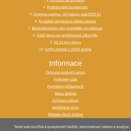
3.
Doručení do 24 hodin
4.
Profesionální poradenství
5.
Doprava zdarma - při nákupu nad 3500 Kč
6.
Ke každé objednávce dárek zdarma
7.
Bezkonkurenční ceny kosmetiky na internetu
8.
Další sleva pro registrované zákazníky
9.
Již 10 let v oboru
10.
100% originál = 100% kvalita
Informace
Ochrana osobních údajů
Podmínky užití
Prohlášení přístupnosti
Mapa stránek
Zajímavé odkazy
Spřátelené weby
Přehled všech značek
webdesign:
www.maxon.cz
Tento web používá k poskytování služeb, personalizaci reklam a analýze