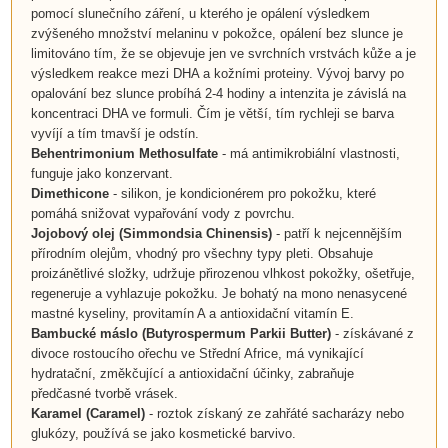
pomocí slunečního záření, u kterého je opálení výsledkem
zvýšeného množství melaninu v pokožce, opálení bez slunce je
limitováno tím, že se objevuje jen ve svrchních vrstvách kůže a je
výsledkem reakce mezi DHA a kožními proteiny. Vývoj barvy po
opalování bez slunce probíhá 2-4 hodiny a intenzita je závislá na
koncentraci DHA ve formuli. Čím je větší, tím rychleji se barva
vyvíjí a tím tmavší je odstín.
Behentrimonium Methosulfate
- má antimikrobiální vlastnosti,
funguje jako konzervant.
Dimethicone
- silikon, je kondicionérem pro pokožku, které
pomáhá snižovat vypařování vody z povrchu.
Jojobový olej (Simmondsia Chinensis)
- patří k nejcennějším
přírodním olejům, vhodný pro všechny typy pleti. Obsahuje
proizánětlivé složky, udržuje přirozenou vlhkost pokožky, ošetřuje,
regeneruje a vyhlazuje pokožku. Je bohatý na mono nenasycené
mastné kyseliny, provitamín A a antioxidační vitamín E.
Bambucké máslo (Butyrospermum Parkii Butter)
- získávané z
divoce rostoucího ořechu ve Střední Africe, má vynikající
hydratační, změkčující a antioxidační účinky, zabraňuje
předčasné tvorbě vrásek.
Karamel (Caramel)
- roztok získaný ze zahřáté sacharázy nebo
glukózy, používá se jako kosmetické barvivo.