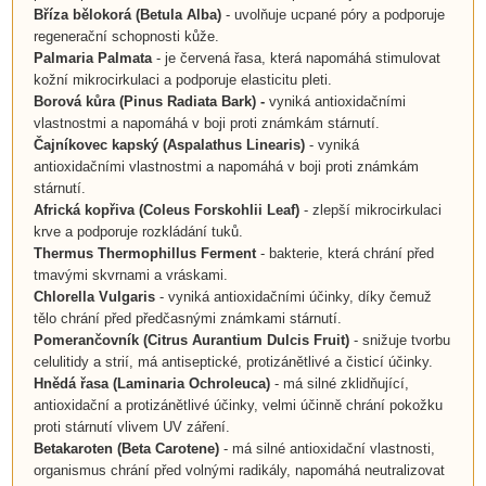
Bříza bělokorá (Betula Alba)
- uvolňuje ucpané póry a podporuje
regenerační schopnosti kůže.
Palmaria Palmata
- je červená řasa, která napomáhá stimulovat
kožní mikrocirkulaci a podporuje elasticitu pleti.
Borová kůra (Pinus Radiata Bark) -
vyniká antioxidačními
vlastnostmi a
napomáhá v boji proti známkám stárnutí.
Čajníkovec kapský (Aspalathus Linearis)
-
vyniká
antioxidačními vlastnostmi a
napomáhá v boji proti známkám
stárnutí.
Africká kopřiva (Coleus Forskohlii Leaf)
- zlepší mikrocirkulaci
krve a podporuje rozkládání tuků.
Thermus Thermophillus Ferment
- bakterie, která chrání před
tmavými skvrnami a vráskami.
Chlorella Vulgaris
- vyniká antioxidačními účinky, díky čemuž
tělo chrání před předčasnými známkami stárnutí.
Pomerančovník (Citrus Aurantium Dulcis Fruit)
- snižuje tvorbu
celulitidy a strií, má antiseptické, protizánětlivé a čisticí účinky.
Hnědá řasa (Laminaria Ochroleuca)
- má silné zklidňující,
antioxidační a protizánětlivé účinky, velmi účinně chrání pokožku
proti stárnutí vlivem UV záření.
Betakaroten (Beta Carotene)
- má silné antioxidační vlastnosti,
organismus chrání před volnými radikály, napomáhá neutralizovat