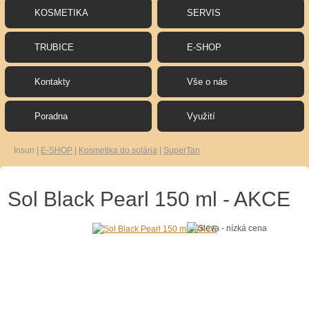
KOSMETIKA
SERVIS
TRUBICE
E-SHOP
Kontakty
Vše o nás
Poradna
Využití
Insun
|
E-SHOP
|
Kosmetika do solária
|
SuperTan
Sol Black Pearl 150 ml - AKCE