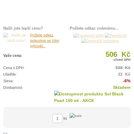
Našli jste lepší cenu?
Pošlete odkaz známému...
Pošlete odkaz,
pokusíme se Vám
vyhovět...
506 Kč
Vaše cena:
včetně DPH
538 Kč
Cena s DPH:
32 Kč
Ušetříte:
-6%
Sleva:
Skladem
Dostupnost:
ks