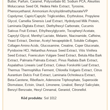
Butter, Parfum, Caramel, Polysorbate 60, Sodium PCA, Aleurites
Moluccanus Seed Oil, Hedera Helix Extract, Tyrosine,
Phenoxyethanol, Ammonium Acryloyldimethyltaurate/VP
Copolymer, Capric/Caprylic Trigliceridies, Erythrulose, Propylene
Glycol, Camellia Sinensis Leaf Extract, Hydrolyzed Milk Protein,
Laminaria Digitata Extract, Diethylhexyl Carbonate, Cucumis
Sativus Fruit Extract, Ethylhexylglycerin, Tocopheryl Acetate,
Caprylyl Glycol, Menthyl Lactate, Melanin, Niacinamide, Caffeine,
Yeast Extract, Dextran, Acetyl hexapeptide-8, Soluble Collagen,
Collagen Amino Acids, Glucosamine, Creatine, Coper Gluconate,
Pyridoxine HCl, Helianthus Annuus Seed Extract, Vitis Vinifera
Seed Extract, Foeniculum Vulgare Seed Extract, Betula Alba Bark
Extract, Palmaria Palmata Extract, Pinus Radiata Bark Extract,
Aspalathus Linearis Leaf Extract, Coleus Forskohlii Leaf Extract,
Thermus Thermophillus Ferment, Chlorella Vulgaris Extract, Citrus
Aurantium Dulcis Fruit Extract, Laminaria Ochroleuca Extract,
Beta-Carotene, Riboflavin, Adenosine Triphosphate, Superoxide
Dismutase, Ectoin, Uracil, Limonene, Linalool, Benzyl Salicylate,
Benzyl Benzoate, Hexyl Cinnamal, Geraniol, Citronellol.
Kód produktu
: Sol 1012