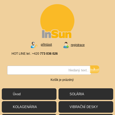
přihlásit
registrace
HOT LINE tel.: +420
773 036 026
Košík je prázdný
Úvod
SOLÁRIA
KOLAGENÁRIA
VIBRAČNÍ DESKY