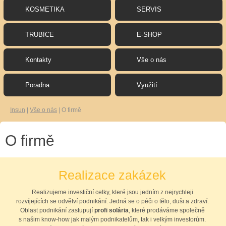
KOSMETIKA
SERVIS
TRUBICE
E-SHOP
Kontakty
Vše o nás
Poradna
Využití
Insun
|
Vše o nás
|
O firmě
O firmě
Realizace zakázek
Realizujeme investiční celky, které jsou jedním z nejrychleji
rozvíjejících se odvětví podnikání. Jedná se o péči o tělo, duši a zdraví.
Oblast podnikání zastupují
profi solária
, které prodáváme společně
s našim know-how jak malým podnikatelům, tak i velkým investorům.