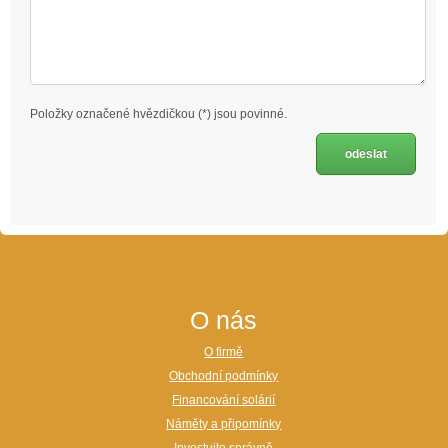
Položky označené hvězdičkou (*) jsou povinné.
O nás
O firmě
Obchodní podmínky
Financování solárií
Náměty a připomínky
Investujte správně