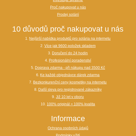
Proč nakupovat u nás
Prodej solárií
10 důvodů proč nakupovat u nás
1.
Nejširší nabídka produktů pro solária na internetu
2.
Více jak 9600 položek skladem
3.
Doručení do 24 hodin
4.
Profesionální poradenství
5.
Doprava zdarma - při nákupu nad 3500 Kč
6.
Ke každé objednávce dárek zdarma
7.
Bezkonkurenční ceny kosmetiky na internetu
8.
Další sleva pro registrované zákazníky
9.
Již 10 let v oboru
10.
100% originál = 100% kvalita
Informace
Ochrana osobních údajů
Podmínky užití