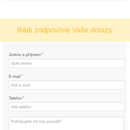
Rádi zodpovíme Vaše dotazy
Jméno a příjmení
*
E-mail
*
Telefon
*