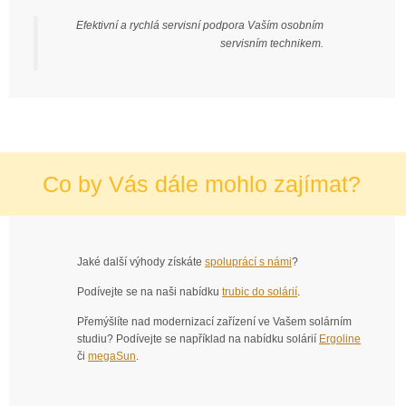
Efektivní a rychlá servisní podpora Vaším osobním
servisním technikem.
Co by Vás dále mohlo zajímat?
Jaké další výhody získáte
spoluprácí s námi
?
Podívejte se na naši nabídku
trubic do solárií
.
Přemýšlíte nad modernizací zařízení ve Vašem solárním
studiu? Podívejte se například na nabídku solárií
Ergoline
či
megaSun
.