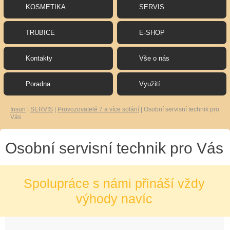
KOSMETIKA
SERVIS
TRUBICE
E-SHOP
Kontakty
Vše o nás
Poradna
Využití
Insun
|
SERVIS
|
Provozovatelé 7 a více solárií
|
Osobní servisní technik pro
Vás
Osobní servisní technik pro Vás
Spolupráce s námi přináší vždy
výhody navíc