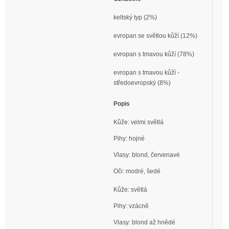
keltský typ (2%)
evropan se světlou kůží (12%)
evropan s tmavou kůží (78%)
evropan s tmavou kůží -
středoevropský (8%)
Popis
Kůže: velmi světlá
Pihy: hojné
Vlasy: blond, červenavé
Oči: modré, šedé
Kůže: světlá
Pihy: vzácně
Vlasy: blond až hnědé