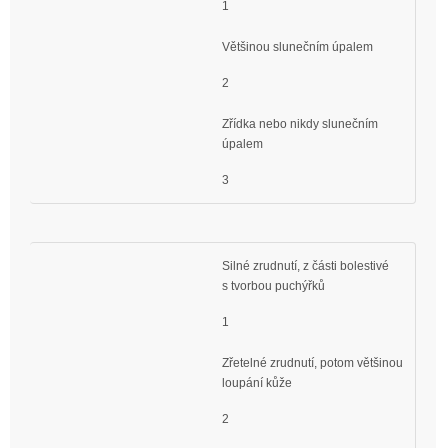
1
Většinou slunečním úpalem
2
Zřídka nebo nikdy slunečním
úpalem
3
Silné zrudnutí, z části bolestivé
s tvorbou puchýřků
1
Zřetelné zrudnutí, potom většinou
loupání kůže
2