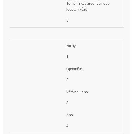
Téměř nikdy zrudnutí nebo
loupání kůže
3
Nikdy
1
Ojediněle
2
Většinou ano
3
Ano
4