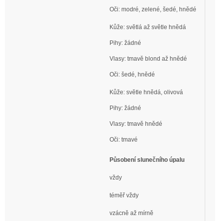
Oči: modré, zelené, šedé, hnědé
Kůže: světlá až světle hnědá
Pihy: žádné
Vlasy: tmavě blond až hnědé
Oči: šedé, hnědé
Kůže: světle hnědá, olivová
Pihy: žádné
Vlasy: tmavě hnědé
Oči: tmavé
Působení slunečního úpalu
vždy
téměř vždy
vzácně až mírně