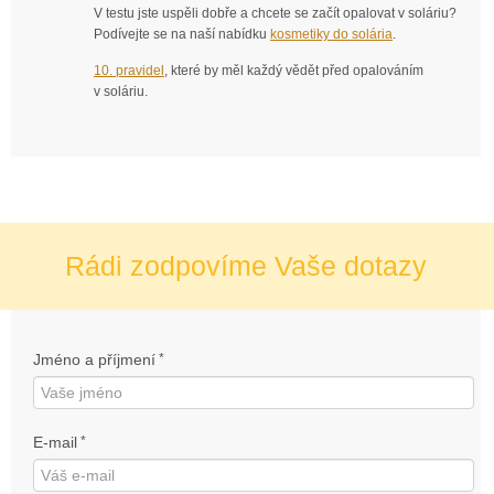
V testu jste uspěli dobře a chcete se začít opalovat v soláriu?
Podívejte se na naší nabídku
kosmetiky do solária
.
10. pravidel
, které by měl každý vědět před opalováním
v soláriu.
Rádi zodpovíme Vaše dotazy
Jméno a příjmení
*
E-mail
*