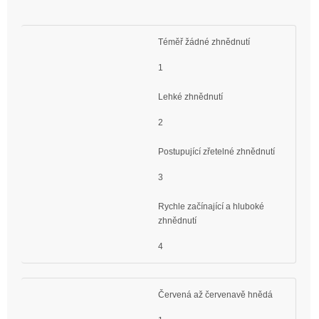
Téměř žádné zhnědnutí
1
Lehké zhnědnutí
2
Postupující zřetelné zhnědnutí
3
Rychle začínající a hluboké
zhnědnutí
4
Červená až červenavě hnědá