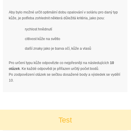
Aby bylo možné určit optimální dobu opalování v soláriu pro daný typ
kůže, je potřeba zohlednit některá důležitá kritéria, jako jsou:
rychlost hnědnutí
citlivost kůže na světlo
další znaky jako je barva očí, kůže a vlasů
Pro určení typu kůže odpovězte co nejpřesněji na následujících
10
otázek
. Ke každé odpovědi je přiřazen určitý počet bodů.
Po zodpovězení otázek se sečtou dosažené body a výsledek se vydělí
10.
Test