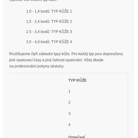
1,0 - 1,4 bodů: TYP KŮŽE 1
1,5 - 2,4 bodů: TYP KŮŽE 2
2,5 - 3,4 bodů: TYP KŮŽE 3
3,5 - 4,0 bodů: TYP KŮŽE 4
Rozlišujeme čtyři základní typy kůže. Pro každý typ jsou doporučeny
jiné opalovací časy a jiná četnost opalování. Vždy dbejte
na profesionální pokyny obsluhy.
TYP KŮŽE
1
2
3
4
Označení