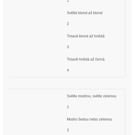
1
Světlá blond až blond
2
Tmavá blond až hnědá
3
Tmavě hnědá až černá
4
Světle modrou, světle zelenou
1
Modro šedou nebo zelenou
2