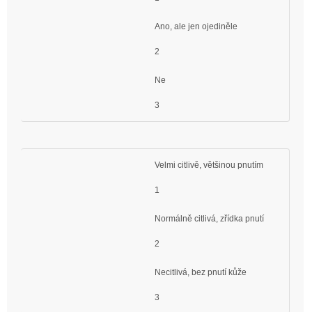
Ano, ale jen ojediněle
2
Ne
3
Velmi citlivě, většinou pnutím
1
Normálně citlivá, zřídka pnutí
2
Necitlivá, bez pnutí kůže
3