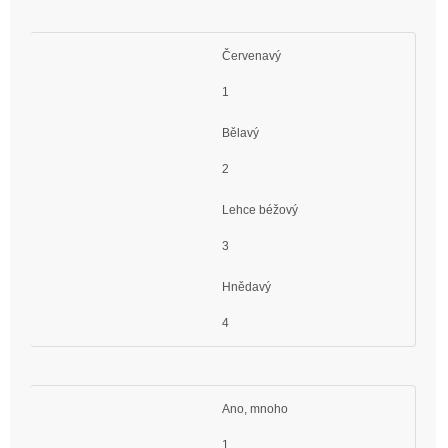
Červenavý
1
Bělavý
2
Lehce béžový
3
Hnědavý
4
Ano, mnoho
1