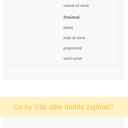
vzácně až mírně
Zhnědnutí
žádné
malé až mírné
progresivně
velmi rychlé
Co by Vás dále mohlo zajímat?