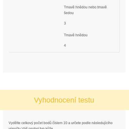
Tmavě hnědou nebo tmavě
šedou
3
Tmavě hnědou
4
Vyhodnocení testu
Vydělte celkový počet bodů číslem 10 a určete podle následujícího
výpočtu Váš osobní typ kůže.