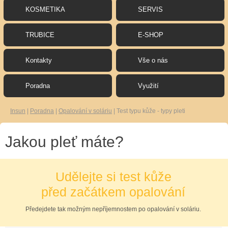
KOSMETIKA
SERVIS
TRUBICE
E-SHOP
Kontakty
Vše o nás
Poradna
Využití
Insun
|
Poradna
|
Opalování v soláriu
|
Test typu kůže - typy pleti
Jakou pleť máte?
Udělejte si test kůže
před začátkem opalování
Předejdete tak možným nepříjemnostem po opalování v soláriu.