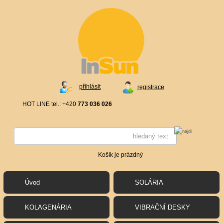
přihlásit
registrace
HOT LINE tel.: +420
773 036 026
Košík je prázdný
Úvod
SOLÁRIA
KOLAGENÁRIA
VIBRAČNÍ DESKY