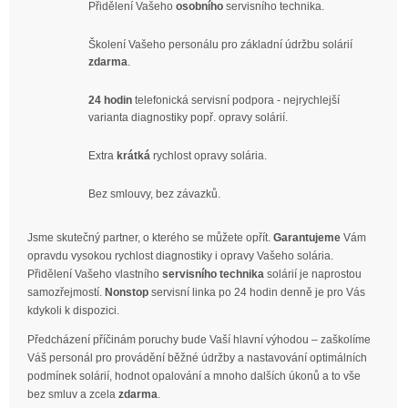
Přidělení Vašeho
osobního
servisního technika.
Školení Vašeho personálu pro základní údržbu solárií
zdarma
.
24 hodin
telefonická servisní podpora - nejrychlejší
varianta diagnostiky popř. opravy solárií.
Extra
krátká
rychlost opravy solária.
Bez smlouvy, bez závazků.
Jsme skutečný partner, o kterého se můžete opřít.
Garantujeme
Vám
opravdu vysokou rychlost diagnostiky i opravy Vašeho solária.
Přidělení Vašeho vlastního
servisního technika
solárií je naprostou
samozřejmostí.
Nonstop
servisní linka po 24 hodin denně je pro Vás
kdykoli k dispozici.
Předcházení příčinám poruchy bude Vaší hlavní výhodou – zaškolíme
Váš personál pro provádění běžné údržby a nastavování optimálních
podmínek solárií, hodnot opalování a mnoho dalších úkonů a to vše
bez smluv a zcela
zdarma
.