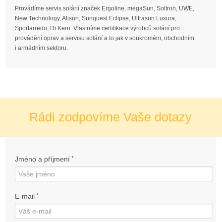
Provádíme servis solárií značek Ergoline, megaSun, Soltron, UWE,
New Technology, Alisun, Sunquest Eclipse, Ultrasun Luxura,
Sportarredo, Dr.Kern. Vlastníme certifikace výrobců solárií pro
provádění oprav a servisu solárií a to jak v soukromém, obchodním
i armádním sektoru.
Rádi zodpovíme Vaše dotazy
Jméno a příjmení
*
E-mail
*