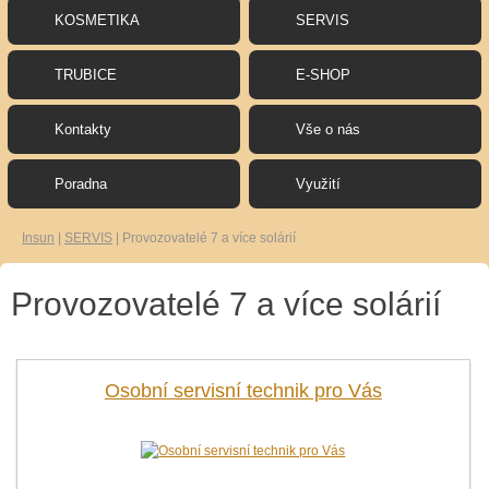
KOSMETIKA
SERVIS
TRUBICE
E-SHOP
Kontakty
Vše o nás
Poradna
Využití
Insun
|
SERVIS
|
Provozovatelé 7 a více solárií
Provozovatelé 7 a více solárií
Osobní servisní technik pro Vás