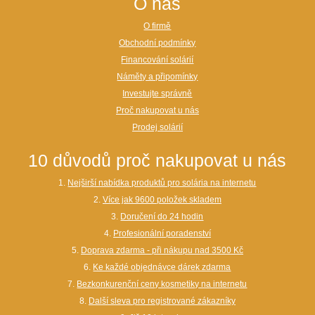
O nás
O firmě
Obchodní podmínky
Financování solárií
Náměty a připomínky
Investujte správně
Proč nakupovat u nás
Prodej solárií
10 důvodů proč nakupovat u nás
1.
Nejširší nabídka produktů pro solária na internetu
2.
Více jak 9600 položek skladem
3.
Doručení do 24 hodin
4.
Profesionální poradenství
5.
Doprava zdarma - při nákupu nad 3500 Kč
6.
Ke každé objednávce dárek zdarma
7.
Bezkonkurenční ceny kosmetiky na internetu
8.
Další sleva pro registrované zákazníky