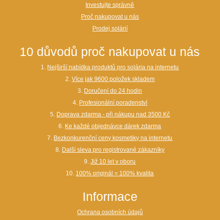
Investujte správně
Proč nakupovat u nás
Prodej solárií
10 důvodů proč nakupovat u nás
1.
Nejširší nabídka produktů pro solária na internetu
2.
Více jak 9600 položek skladem
3.
Doručení do 24 hodin
4.
Profesionální poradenství
5.
Doprava zdarma - při nákupu nad 3500 Kč
6.
Ke každé objednávce dárek zdarma
7.
Bezkonkurenční ceny kosmetiky na internetu
8.
Další sleva pro registrované zákazníky
9.
Již 10 let v oboru
10.
100% originál = 100% kvalita
Informace
Ochrana osobních údajů