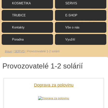
KOSMETIKA
SERVIS
TRUBICE
E-SHOP
Kontakty
Vše o nás
Poradna
Využití
Insun
|
SERVIS
|
Provozovatelé 1-2 solárií
Provozovatelé 1-2 solárií
Doprava za polovinu