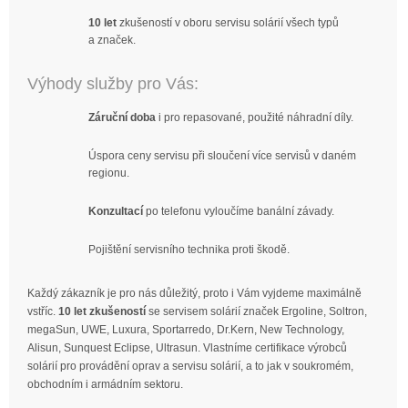
10 let
zkušeností v oboru servisu solárií všech typů
a značek.
Výhody služby pro Vás:
Záruční doba
i pro repasované, použité náhradní díly.
Úspora ceny servisu při sloučení více servisů v daném
regionu.
Konzultací
po telefonu vyloučíme banální závady.
Pojištění servisního technika proti škodě.
Každý zákazník je pro nás důležitý, proto i Vám vyjdeme maximálně
vstříc.
10 let zkušeností
se servisem solárií značek Ergoline, Soltron,
megaSun, UWE, Luxura, Sportarredo, Dr.Kern, New Technology,
Alisun, Sunquest Eclipse, Ultrasun. Vlastníme certifikace výrobců
solárií pro provádění oprav a servisu solárií, a to jak v soukromém,
obchodním i armádním sektoru.