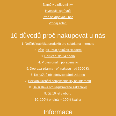
Náměty a připomínky
Investujte správně
Proč nakupovat u nás
Prodej solárií
10 důvodů proč nakupovat u nás
1.
Nejširší nabídka produktů pro solária na internetu
2.
Více jak 9600 položek skladem
3.
Doručení do 24 hodin
4.
Profesionální poradenství
5.
Doprava zdarma - při nákupu nad 3500 Kč
6.
Ke každé objednávce dárek zdarma
7.
Bezkonkurenční ceny kosmetiky na internetu
8.
Další sleva pro registrované zákazníky
9.
Již 10 let v oboru
10.
100% originál = 100% kvalita
Informace