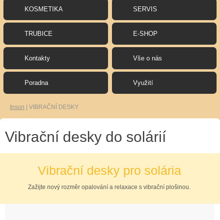
KOSMETIKA
SERVIS
TRUBICE
E-SHOP
Kontakty
Vše o nás
Poradna
Využití
Insun
|
VIBRAČNÍ DESKY
Vibrační desky do solárií
Vibrační desky pro solária
Zažijte nový rozměr opalování a relaxace s vibrační plošinou.