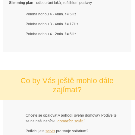
Slimming plan
- odbourání tuků, zeštíhlení postavy
Poloha nohou 4 - 4min. f = 5Hz
Poloha nohou 3 - 4min. f = 17Hz
Poloha nohou 4 - 2min. f = 6Hz
Co by Vás ještě mohlo dále
zajímat?
Chcete se opalovat v pohodlí svého domova? Podívejte
se na naši nabídku
domácích solárií
.
Potřebujete
servis
pro svoje solárium?