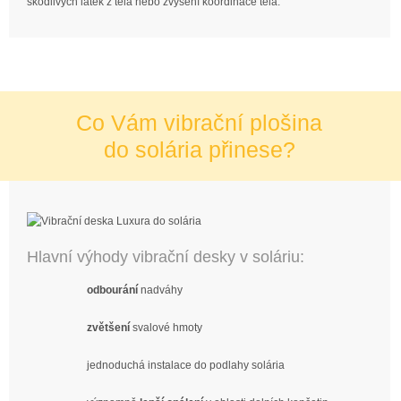
škodlivých látek z těla nebo zvýšení koordinace těla.
Co Vám vibrační plošina
do solária přinese?
Hlavní výhody vibrační desky v soláriu:
odbourání
nadváhy
zvětšení
svalové hmoty
jednoduchá instalace do podlahy solária