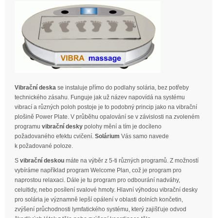
Vibrační deska
se instaluje přímo do podlahy solária, bez potřeby
technického zásahu. Funguje jak už název napovídá na systému
vibrací a různých poloh postoje je to podobný princip jako na vibrační
plošině Power Plate. V průběhu opalování se v závislosti na zvoleném
programu
vibrační desky
polohy mění a tím je docíleno
požadovaného efektu cvičení.
Solárium
Vás samo navede
k požadované poloze.
S
vibrační deskou
máte na výběr z 5-ti různých programů. Z možností
vybíráme například program Welcome Plan, což je program pro
naprostou relaxaci. Dále je tu program pro odbourání nadváhy,
celuitidy, nebo posílení svalové hmoty. Hlavní výhodou vibrační desky
pro solária je významně lepší opálení v oblasti dolních končetin,
zvýšení průchodnosti lymfatického systému, který zajišťuje odvod