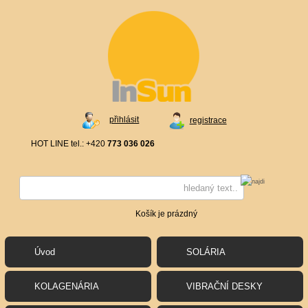
přihlásit
registrace
HOT LINE tel.: +420
773 036 026
Košík je prázdný
Úvod
SOLÁRIA
KOLAGENÁRIA
VIBRAČNÍ DESKY