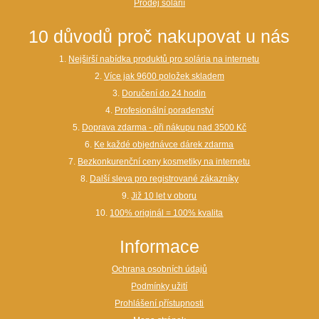
Prodej solárií
10 důvodů proč nakupovat u nás
1.
Nejširší nabídka produktů pro solária na internetu
2.
Více jak 9600 položek skladem
3.
Doručení do 24 hodin
4.
Profesionální poradenství
5.
Doprava zdarma - při nákupu nad 3500 Kč
6.
Ke každé objednávce dárek zdarma
7.
Bezkonkurenční ceny kosmetiky na internetu
8.
Další sleva pro registrované zákazníky
9.
Již 10 let v oboru
10.
100% originál = 100% kvalita
Informace
Ochrana osobních údajů
Podmínky užití
Prohlášení přístupnosti