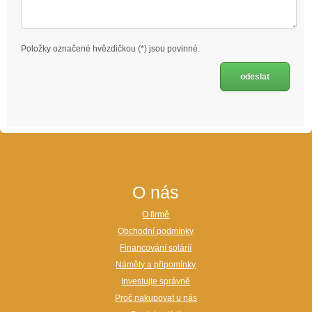
Položky označené hvězdičkou (*) jsou povinné.
O nás
O firmě
Obchodní podmínky
Financování solárií
Náměty a připomínky
Investujte správně
Proč nakupovat u nás