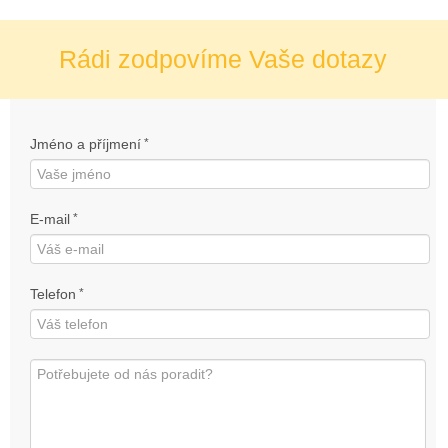
Rádi zodpovíme Vaše dotazy
Jméno a příjmení
*
E-mail
*
Telefon
*