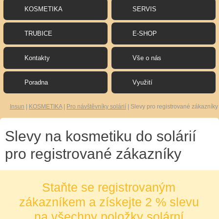
KOSMETIKA
SERVIS
TRUBICE
E-SHOP
Kontakty
Vše o nás
Poradna
Využití
Insun
|
KOSMETIKA
|
Pro návštěvníky solárií
|
Slevy pro registrované zákazníky
Slevy na kosmetiku do solárií
pro registrované zákazníky
Staňte se registrovaným
zákazníkem a získejte 2 % slevu
na všechny položky solární