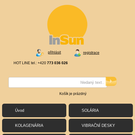
přihlásit
registrace
HOT LINE tel.: +420
773 036 026
Košík je prázdný
Úvod
SOLÁRIA
KOLAGENÁRIA
VIBRAČNÍ DESKY