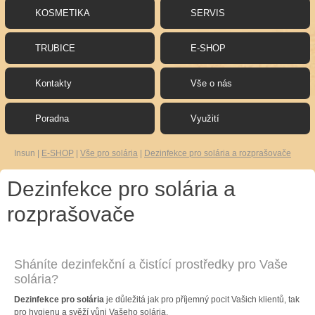
KOSMETIKA
SERVIS
TRUBICE
E-SHOP
Kontakty
Vše o nás
Poradna
Využití
Insun
|
E-SHOP
|
Vše pro solária
|
Dezinfekce pro solária a rozprašovače
Dezinfekce pro solária a
rozprašovače
Sháníte dezinfekční a čistící prostředky pro Vaše
solária?
Dezinfekce pro solária
je důležitá jak pro příjemný pocit Vašich klientů, tak
pro hygienu a svěží vůni Vašeho solária.