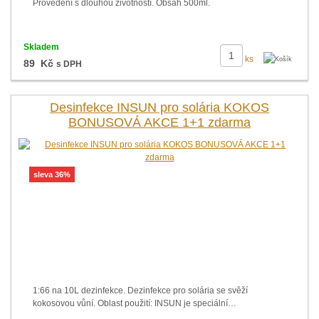
Provedení s dlouhou životností. Obsah 500ml.
Skladem
ks
89 Kč
s DPH
Desinfekce INSUN pro solária KOKOS
BONUSOVÁ AKCE 1+1 zdarma
sleva 36%
1:66 na 10L dezinfekce. Dezinfekce pro solária se svěží
kokosovou vůní. Oblast použití: INSUN je speciální…