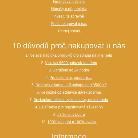
Financování solárií
Náměty a připomínky
Investujte správně
Proč nakupovat u nás
Prodej solárií
10 důvodů proč nakupovat u nás
1.
Nejširší nabídka produktů pro solária na internetu
2.
Více jak 9600 položek skladem
3.
Doručení do 24 hodin
4.
Profesionální poradenství
5.
Doprava zdarma - při nákupu nad 3500 Kč
6.
Ke každé objednávce dárek zdarma
7.
Bezkonkurenční ceny kosmetiky na internetu
8.
Další sleva pro registrované zákazníky
9.
Již 10 let v oboru
10.
100% originál = 100% kvalita
Informace