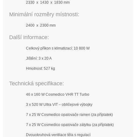
2330 x 1430 x 1830 mm
Minimální rozměry místnosti:
2400 x 2300 mm
Další informace:
Celkový příkon s klimatizací: 10 800 W
Jištění: 3 x 20 A
Hmotnost: 527 kg
Technická specifikace:
46 x 160 W Cosmedico VHR TT Turbo
3 x 520 W Ultra VIT – obličejové výbojky
7 x 25 W Cosmedico opalovače ramen (za příplatek)
7 x 25 W Cosmedico opalovače zátylku (za příplatek)
Dvouokruhová ventilace těla s regulací