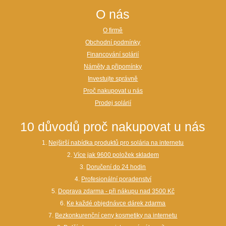
O nás
O firmě
Obchodní podmínky
Financování solárií
Náměty a připomínky
Investujte správně
Proč nakupovat u nás
Prodej solárií
10 důvodů proč nakupovat u nás
1.
Nejširší nabídka produktů pro solária na internetu
2.
Více jak 9600 položek skladem
3.
Doručení do 24 hodin
4.
Profesionální poradenství
5.
Doprava zdarma - při nákupu nad 3500 Kč
6.
Ke každé objednávce dárek zdarma
7.
Bezkonkurenční ceny kosmetiky na internetu