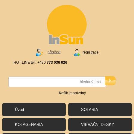
přihlásit
registrace
HOT LINE tel.: +420
773 036 026
Košík je prázdný
Úvod
SOLÁRIA
KOLAGENÁRIA
VIBRAČNÍ DESKY