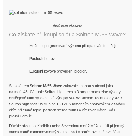
ilustrační obrázek
Co získáte při koupi solária Soltron M-55 Wave?
Možnost programování
výkonu
při opalování obličeje
Poslech
hudby
Luxusní
kovové provedení bicoloru
Se soláriem
Soltron M-55 Wave
zákazníci mohou surfovat jako
na moři. 46 UV trubic Soltron high-tech a 3 programovatelné výkony
obličejové ultra vysokotlaké výbojky 500 W Diavolo-Technology, 43 x
Soltron high-tech UV trubice 160 W. S ramenním opalovačem v
soláriu
cítíte příjemné teplo, poslech stereo zvuku a vítr z ventilátoru Vás
prostě uchvátí.
Dáváte přednost Karibiku nebo Severnímu moři? Můžete cítit příjemný
vánek volně kombinovatelný s klimatizací v obličejové a tělové části.