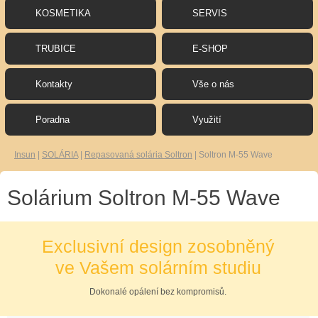
KOSMETIKA
SERVIS
TRUBICE
E-SHOP
Kontakty
Vše o nás
Poradna
Využití
Insun
|
SOLÁRIA
|
Repasovaná solária Soltron
|
Soltron M-55 Wave
Solárium Soltron M-55 Wave
Exclusivní design zosobněný
ve Vašem solárním studiu
Dokonalé opálení bez kompromisů.