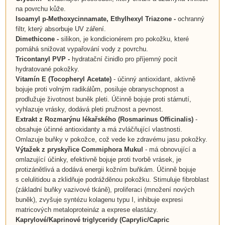
na povrchu kůže.
Isoamyl p-Methoxycinnamate,
Ethylhexyl Triazone -
ochranný
filtr, který absorbuje UV záření.
Dimethicone
-
silikon, je kondicionérem pro pokožku, které
pomáhá snižovat vypařování vody z povrchu.
Tricontanyl PVP -
hydratační činidlo pro příjemný pocit
hydratované pokožky.
Vitamín E (Tocopheryl Acetate)
- účinný antioxidant, aktivně
bojuje proti volným radikálům, posiluje obranyschopnost a
prodlužuje životnost buněk pleti. Účinně bojuje proti stárnutí,
vyhlazuje vrásky, dodává pleti pružnost a pevnost.
Extrakt z Rozmarýnu lékařského (Rosmarinus Officinalis)
-
obsahuje účinné antioxidanty a má zvláčňující vlastnosti.
Omlazuje buňky v pokožce, což vede ke zdravému jasu pokožky.
Výtažek z pryskyřice Commiphora Mukul
- má obnovující a
omlazující účinky, efektivně bojuje proti tvorbě vrásek, je
protizánětlivá a dodává energii kožním buňkám. Účinně bojuje
s celulitidou a zklidňuje podrážděnou pokožku. Stimuluje fibroblast
(základní buňky vazivové tkáně), proliferaci (množení nových
buněk), zvyšuje syntézu kolagenu typu I, inhibuje expresi
matricových metaloproteináz a exprese elastázy.
Kaprylové/Kaprinové triglyceridy
(Caprylic/Capric