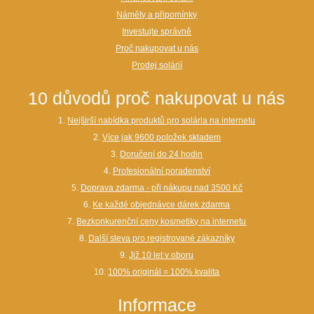
Náměty a připomínky
Investujte správně
Proč nakupovat u nás
Prodej solárií
10 důvodů proč nakupovat u nás
1.
Nejširší nabídka produktů pro solária na internetu
2.
Více jak 9600 položek skladem
3.
Doručení do 24 hodin
4.
Profesionální poradenství
5.
Doprava zdarma - při nákupu nad 3500 Kč
6.
Ke každé objednávce dárek zdarma
7.
Bezkonkurenční ceny kosmetiky na internetu
8.
Další sleva pro registrované zákazníky
9.
Již 10 let v oboru
10.
100% originál = 100% kvalita
Informace