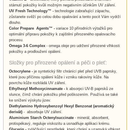
stárnutí pokožky kvůli možným negativním účinkům UV záření.
UV Fresh Technology™ -
technologie zabraňující zápachu,
zůstanete svěží po celou dobu opalování a tento pocit Vám vydrží
dlouho.
Color Prepare Agents™
-
variace 10 přírodních výtažků pro
optimální přípravu pokožky k zajištění přirozeného opalovacího
procesu.
Omega 3-6 Complex
- omega oleje pro udržení přirozené vlhkosti
pokožky a prodloužení opálení.
Složky pro přirozené opálení a péči o pleť:
Octocrylene
-
je syntetický filtr chránící pleť před UVB paprsky,
které jsou příčinou spálení kůže i vzniku rakoviny kůže. Na
povrchu kůže rozkládá UV záření.
Ethylhexyl Methoxycinnamate -
k absorpci UV-B paprsků ze
slunce, čímž chrání pokožku před poškozením.
Používá se také
ke snížení výskytu jizev.
Diethylamino Hydroxybenzoyl Hexyl Benzonat (aromatický
derivát)
- absorbuje UV záření.
Aluminium Starch Octenylsuccinate
- minerál, absorbent,
protispékavý, reguluje viskozitu a usnadňuje aplikaci krému.
Glycerin
-
zvláčňující prostředek, který chrání a uzamyká vlhkost