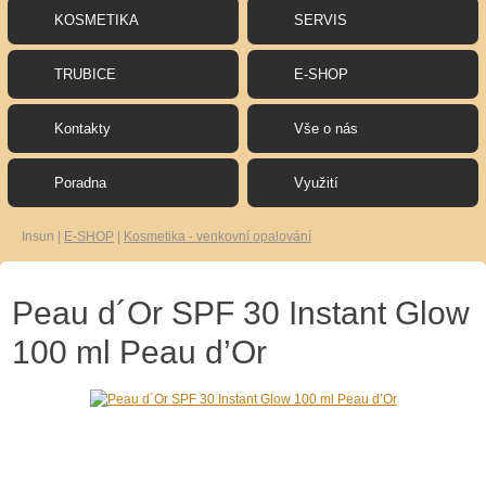
KOSMETIKA
SERVIS
TRUBICE
E-SHOP
Kontakty
Vše o nás
Poradna
Využití
Insun
|
E-SHOP
|
Kosmetika - venkovní opalování
Peau d´Or SPF 30 Instant Glow
100 ml Peau d’Or