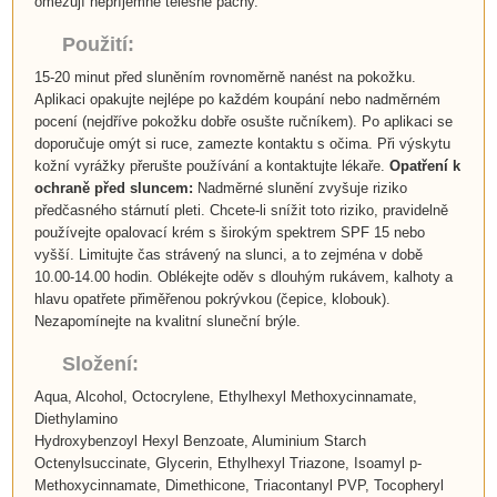
omezují nepříjemné tělesné pachy.
Použití:
15-20 minut před sluněním rovnoměrně nanést na pokožku.
Aplikaci opakujte nejlépe po každém koupání nebo nadměrném
pocení (nejdříve pokožku dobře osušte ručníkem). Po aplikaci se
doporučuje omýt si ruce, zamezte kontaktu s očima. Při výskytu
kožní vyrážky přerušte používání a kontaktujte lékaře.
Opatření k
ochraně před sluncem:
Nadměrné slunění zvyšuje riziko
předčasného stárnutí pleti. Chcete-li snížit toto riziko, pravidelně
používejte opalovací krém s širokým spektrem SPF 15 nebo
vyšší. Limitujte čas strávený na slunci, a to zejména v době
10.00-14.00 hodin. Oblékejte oděv s dlouhým rukávem, kalhoty a
hlavu opatřete přiměřenou pokrývkou (čepice, klobouk).
Nezapomínejte na kvalitní sluneční brýle.
Složení:
Aqua, Alcohol, Octocrylene, Ethylhexyl Methoxycinnamate,
Diethylamino
Hydroxybenzoyl Hexyl Benzoate, Aluminium Starch
Octenylsuccinate, Glycerin, Ethylhexyl Triazone, Isoamyl p-
Methoxycinnamate, Dimethicone, Triacontanyl PVP, Tocopheryl