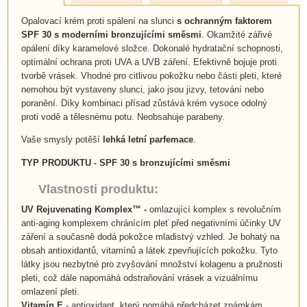
Opalovací krém proti spálení na slunci
s ochranným faktorem
SPF 30 s moderními bronzujícími směsmi
. Okamžité zářivé
opálení díky karamelové složce. Dokonalé hydratační schopnosti,
optimální ochrana proti UVA a UVB záření. Efektivně bojuje proti
tvorbě vrásek. Vhodné pro citlivou pokožku nebo části pleti, které
nemohou být vystaveny slunci, jako jsou jizvy, tetování nebo
poranění. Díky kombinaci přísad zůstává krém vysoce odolný
proti vodě a tělesnému potu. Neobsahuje parabeny.
Vaše smysly potěší
lehká letní parfemace
.
TYP PRODUKTU -
SPF 30
s
bronzujícími směsmi
Vlastnosti produktu:
UV
Rejuvenating Komplex™
-
omlazující komplex s revolučním
anti-aging komplexem chránícím pleť před negativními účinky UV
záření a současně dodá pokožce mladistvý vzhled. Je bohatý na
obsah antioxidantů, vitamínů a látek zpevňujících pokožku. Tyto
látky jsou nezbytné pro zvyšování množství kolagenu a pružnosti
pleti, což dále napomáhá odstraňování vrásek a vizuálnímu
omlazení pleti.
Vitamín E
- antioxidant, který pomáhá předcházet známkám