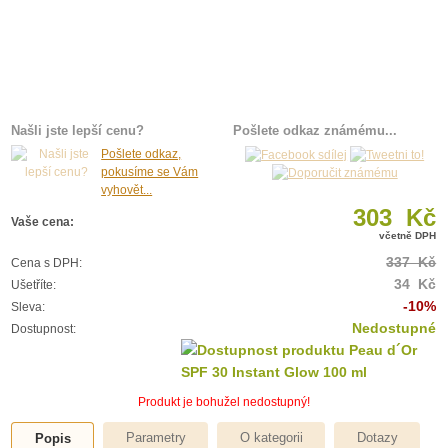
Našli jste lepší cenu?
Pošlete odkaz známému...
Pošlete odkaz,
pokusíme se Vám
vyhovět...
303 Kč
Vaše cena:
včetně DPH
337 Kč
Cena s DPH:
34 Kč
Ušetříte:
-10%
Sleva:
Nedostupné
Dostupnost:
Produkt je bohužel nedostupný!
Parametry
O kategorii
Dotazy
Popis