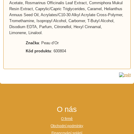
Acetate, Rosmarinus Officinalis Leaf Extract, Commiphora Mukul
Resin Extract, Caprylic/Capric Triglycerides, Caramel, Helianthus
Annuus Seed Oil, Acrylates/C10-30 Alkyl Acrylate Cross-Polymer,
Tromethamine, Isopropyl Alcohol, Carbomer, T-Butyl Alcohol,
Disodium EDTA, Parfum, Citronellol, Hexyl Cinnamal,
Limonene, Linalool.
Značka
: Peau d’Or
Kód produktu
: 600804
O nás
O firmě
Obchodní podmínky
Financování solárií