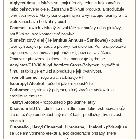
triglycerides)
- získává se spojením glycerinu a kokosového
nebo palmového oleje. Zabraňuje žluknutí produktu a prodlužuje
jeho trvanlivost. Má výrazné zjemňující a vyhlazující účinky a na
pleti zanechává hedvábný pocit.
Caramel
- roztok získaný ze zahřáté sacharázy nebo glukózy,
používá se jako kosmetické barvivo.
Slunečnicový olej (Helianthus Annuus - Sunflower)
- působí
jako vyhlazující přísada a pleťový kondicionér. Pomáhá pokožku
regenerovat, zachovává její pružnost, pevnost a vláčnost.
Obnovuje přirozený lipidový filtr a podporuje hydrataci.
Acrylates/C10-30 Alkyl Acrylate Cross-Polymer
- vytváření
filmu, stabilizuje emulzi a prodlužuje její trvanlivost.
Tromethamine
- reguluje a stabilizuje PH.
Isopropyl Alcohol
- působí jako rozpouštědlo.
Carbomer
- syntetický polymer, který zvyšuje viskozitu a
stabilizuje emulze.
T-Butyl Alcohol
- rozpouštědlo pro účinné látky.
Disodium EDTA
- cheletační činidlo, není dobře vstřebáván kůží,
ale umožňuje proniknout jiným složkám, prodlužuje trvanlivost
produktu.
Citronellol,
Hexyl Cinnamal,
Limonene, Linalool
- přidávají se
za účelem vonného efektu a jako deodorační přísady, které