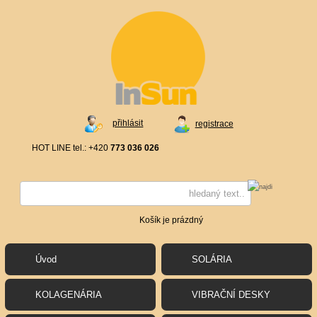
přihlásit
registrace
HOT LINE tel.: +420
773 036 026
Košík je prázdný
Úvod
SOLÁRIA
KOLAGENÁRIA
VIBRAČNÍ DESKY