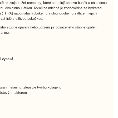
tě aktivuje kožní receptory, které stimulují obnovu buněk a následnou
ou dvojčinnou látkou. Kyselina mléčná je zodpovědná za hydrataci
ová (THPA) napomáhá hlubokému a dlouhodobému zvlhčení jejích
at lidé s citlivou pokožkou.
ního stupně opálení nebo udržení již dosaženého stupně opálení.
laninu.
i vysoká
sah melaninu, zlepšuje tvorbu kolagenu
 růstovým faktorem