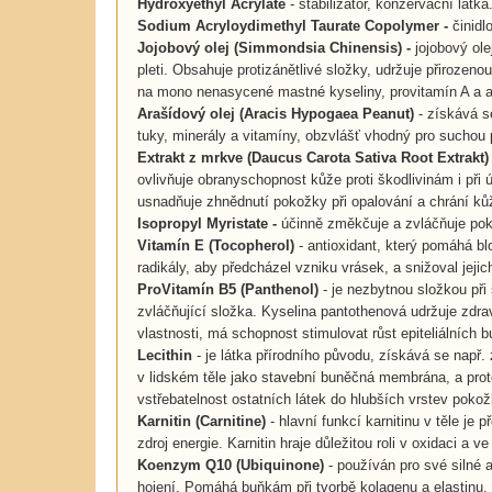
Hydroxyethyl Acrylate
- stabilizátor, konzervační látka
Sodium Acryloydimethyl Taurate Copolymer -
činidl
Jojobový olej (Simmondsia Chinensis)
-
jojobový ol
pleti. Obsahuje protizánětlivé složky, udržuje přirozen
na mono nenasycené mastné kyseliny, provitamín A a an
Arašídový olej (Aracis Hypogaea Peanut)
- získává se
tuky, minerály a vitamíny, obzvlášť vhodný pro suchou 
Extrakt z mrkve (Daucus Carota Sativa Root Extrakt)
ovlivňuje obranyschopnost kůže proti škodlivinám i při
usnadňuje zhnědnutí pokožky při opalování a chrání ků
Isopropyl Myristate -
účinně změkčuje a zvláčňuje po
Vitamín E (Tocopherol)
- antioxidant, který pomáhá blo
radikály, aby předcházel vzniku vrásek, a snižoval jejic
ProVitamín B5 (Panthenol)
- je nezbytnou složkou při 
zvláčňující složka. Kyselina pantothenová udržuje zdra
vlastnosti, má schopnost stimulovat růst epiteliálních 
Lecithin
- je látka přírodního původu, získává se např
v lidském těle jako stavební buněčná membrána, a proto
vstřebatelnost ostatních látek do hlubších vrstev poko
Karnitin (Carnitine)
- hlavní funkcí karnitinu v těle je
zdroj energie. Karnitin hraje důležitou roli v oxidaci a v
Koenzym Q10 (Ubiquinone)
- používán pro své silné a
hojení. Pomáhá buňkám při tvorbě kolagenu a elastinu, 