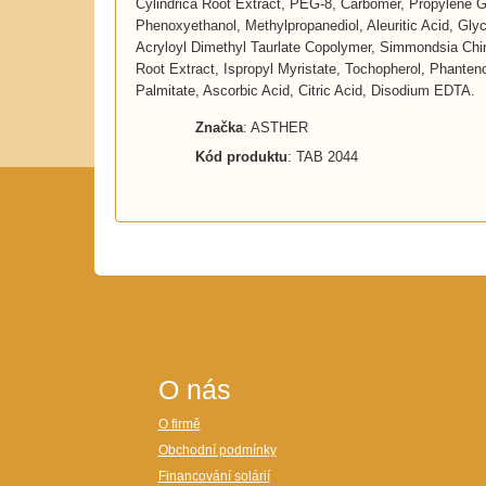
Cylindrica Root Extract, PEG-8, Carbomer, Propylene Gl
Phenoxyethanol, Methylpropanediol, Aleuritic Acid, Gly
Acryloyl Dimethyl Taurlate Copolymer, Simmondsia Chin
Root Extract, Ispropyl Myristate, Tochopherol, Phantenol
Palmitate, Ascorbic Acid, Citric Acid, Disodium EDTA.
Značka
: ASTHER
Kód produktu
: TAB 2044
O nás
O firmě
Obchodní podmínky
Financování solárií