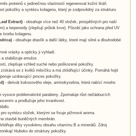
měs proteinů s jedinečnou vlastností regenerovat kožní tkáň.
nost pokožky a syntézu kolagenu, který je zodpovědný za strukturu
Leaf Extract)
- obsahuje více než 40 složek, prospěšných pro naši
m) a terpenoidy (zlepšují průtok krve). Působí jako ochrana před UV
e tvorbu kolagenu.
ndrica)
- obsahuje draslík a další látky, které mají silné a dlouhodobé
mné vrásky a opticky ji vyhladí.
 a stabilizuje emulze.
kosti, zlepšuje vzhled suché nebo poškozené pokožky.
 získává se z květů měsíčku a má zklidňující účinky. Pomáhá hojit
poruje uzdravující proces pokožky.
d)
- derivát kokosového oleje, aminokyselina, která nabízí mnoho
uje vysoce problematické parabeny. Zpomaluje růst nežádoucích
nocením a prodlužuje jeho trvanlivost.
tědlo.
 pro syntézu složek, kterými se fixuje pižmové aroma.
se na stavbě buněčných membrán.
 zklidňuje díky vysokému obsahu vitamínu B a minerálů. Zdroj
ronikají hluboko do struktury pokožky.