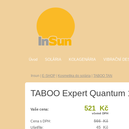
Úvod
SOLÁRIA
KOLAGENÁRIA
VIBRAČNÍ DE
Insun
|
E-SHOP
|
Kosmetika do solária
|
TABOO TAN
TABOO Expert Quantum 
521 Kč
Vaše cena:
včetně DPH
566 Kč
Cena s DPH:
45 Kč
Ušetříte: