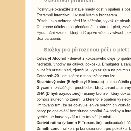
Vlastnosti produktu:
Poskytuje okamžitě zlatavě hnědý odstín opálení s po
Extrémně intenzivní, luxusní krém s bronzerem.
Působí jako ochrana před UV zářením, vyvažuje obsah 
Ochranné účinky proti předčasnému stárnutí pleti, zvyš
Hydratační vzorec, který udržuje ve všech vrstvách p
Bez parabenů.
Složky pro přirozenou péči o pleť:
Cetearyl Alcohol
- derivát z kokosového oleje (případn
nedráždí, vhodný na citlivou pokožku. Emulgátor a zah
hlubších vrstev pleti, zjemňuje, vyhlazuje a na povrchu
Ceteareth-20
- emulgátor a stabilizátor emulze.
Stearátový ester (Ethylhexyl Stearate)
- rozpouštědlo p
Glycerin
- zvláčňující prostředek, který chrání a uzam
DHA (Dihydroxyacetone)
- účinný bronzer, který dokáž
pomocí slunečního záření, u kterého je opálení výsle
limitováno tím, že se objevuje jen ve svrchních vrstv
barvy po opalování bez slunce probíhá 2-4 hodiny a inte
rychleji se barva vyvíjí a tím tmavší je odstín.
Derivát rutinu (vitamín P-Troxerutin)
- antioxidační úč
Dimethicone
- silikon, je kondicionérem pro pokožku,