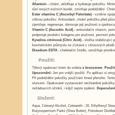
Allantoin
-
chrání, uklidňuje a hydratuje pokožku. Mini
růst nových kožních buněk, zmírňuje podráždění. Chrání 
Ester vitamínu C (Ascorbyl Palmitate)
-
vznikne spoje
citlivou pokožku. Antioxidant, chrání pokožku před půs
zjemňuje, regeneruje, obnovuje její pružnost a sjednocu
Vitamin C (Ascorbic Acid)
-
antioxidační vitamín, pom
podporuje produkci kolagenu pro pružnost, pevnost pok
Kyselina citrónová (Citric Acid)
-
složka stabilizující 
kosmetickém průmyslu se získává z citrusových plodů 
Disodium EDTA
-
cheletační činidlo, umožňuje pronikn
Použití:
Tělový opalovací krém do solária
s bronzerem
.
Použit
Upozornění:
Jen pro vnější použití. Po aplikaci si omy
Při podráždění pokožky používání ihned přerušte. Tento
sluncem. Opakované vystavování nechráněné pokožky sl
nežádoucích účinků, i když nejste spálení.
Doporučení
Složení:
Aqua, Cetearyl Alcohol, Ceteareth - 20, Ethylhexyl Stea
Butyrospermum Parkii (Shea Butter), Petroleum Distillat