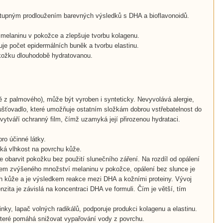
stupným prodloužením barevných výsledků s DHA a bioflavonoidů.
melaninu v pokožce a zlepšuje tvorbu kolagenu.
uje počet epidermálních buněk a tvorbu elastinu.
okožku dlouhodobě hydratovanou.
ě z palmového), může být vyroben i synteticky. Nevyvolává alergie,
ušťovadlo, které umožňuje ostatním složkám dobrou vstřebatelnost do
 vytváří ochranný film, čímž uzamyká její přirozenou hydrataci.
ro účinné látky.
yká vlhkost na povrchu kůže.
e obarvit pokožku bez použití slunečního záření. Na rozdíl od opálení
dkem zvýšeného množství melaninu v pokožce, opálení bez slunce je
ách kůže a je výsledkem reakce mezi DHA a kožními proteiny. Vývoj
nzita je závislá na koncentraci DHA ve formuli. Čím je větší, tím
inky, lapač volných radikálů, podporuje produkci kolagenu a elastinu.
 které pomáhá snižovat vypařování vody z povrchu.