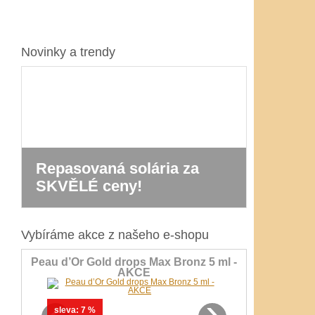
Novinky a trendy
ia za
Nová řada solárií Ergoline
Prestige 1600
Vybíráme akce z našeho e-shopu
Peau d’Or Gold drops Max Bronz 5 ml -
AKCE
‹
›
sleva:
7 %