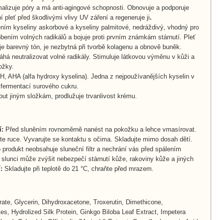
malizuje póry a má anti-agingové schopnosti. Obnovuje a podporuje
pleť před škodlivými vlivy UV záření a regeneruje ji
.
ním kyseliny askorbové a kyseliny palmitové, nedráždivý, vhodný pro
obením volných radikálů a bojuje proti prvním známkám stárnutí. Pleť
je barevný tón, je nezbytná při tvorbě kolagenu a obnově buněk.
áhá neutralizovat volné radikály. Stimuluje látkovou výměnu v kůži a
ožky.
pH, AHA (alfa hydroxy kyselina). Jedna z nejpoužívanějších kyselin v
fermentací surového cukru.
out jiným složkám, prodlužuje trvanlivost krému.
í:
Před sluněním rovnoměrně nanést na pokožku a lehce vmasírovat.
jte ruce. Vyvarujte se kontaktu s očima. Skladujte mimo dosah dětí.
 produkt neobsahuje sluneční filtr a nechrání vás před spálením
unci může zvýšit nebezpečí stárnutí kůže, rakoviny kůže a jiných
:
Skladujte při teplotě do 21 °C, chraňte před mrazem.
rate, Glycerin, Dihydroxacetone, Troxerutin, Dimethicone,
es, Hydrolized Silk Protein, Ginkgo Biloba Leaf Extract, Impetera