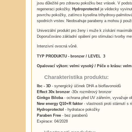
jsou důležité pro zdravou pokožku bez vrásek. V podsta
regeneraci pokožky.
Hydroprotectol
je vědecky vyvinut
povrchu pokožky, zatímco kyselina trihydroxy-palmit
spodních vrstev. Neobsahuje parabeny a mohou ji použív
Univerzální produkt pro ženy i muže k získání maximál
Doporučováno základní opálení pro stimulaci tvorby me
Intenzivní ovocná vůně.
TYP PRODUKTU - bronzer / LEVEL 3
Opalovací výkon:
velmi vysoký
/ Péče o krásu: velm
Charakteristika produktu:
Ibc - 3D
- synergický účinek DHA a bioflavonoidů
Effect 30x bronzer
-30x rozměrový bronzer
Ginkgo Biloba
- ochrana před UV zářením, vyvažuje ob
New energy Q10+R faktor
- vlastnosti proti stárnutí s
Hydroprotectol
- hydratace pokožky
Paraben Free
- bez parabenů
Expirace: 04/2028