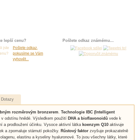
te lepší cenu?
Pošlete odkaz známému...
Pošlete odkaz,
pokusíme se Vám
vyhovět...
Repasovaná solár
SKVĚLÉ ceny!
Dotazy
obným rozměrovým bronzerem
.
Technologie IBC (Intelligent
vu v odstínu hnědé. Výsledkem použití
DHA a bioflavonoidů
vede k
í a prodloužení účinku. Vysoce aktivní látka
koenzym Q10
aktivuje
sek a zpomaluje stárnutí pokožky.
Růstový faktor
zvyšuje prokazatelně
lagenu, elastinu a kyseliny hyaluronové. To jsou všechny látky, které