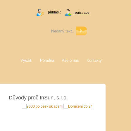
přihlásit
registrace
Využití
Poradna
Vše o nás
Kontakty
Důvody proč InSun, s.r.o.