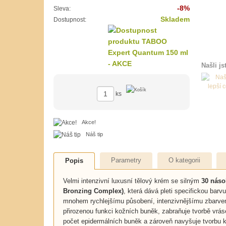
-8%
Sleva:
Skladem
Dostupnost:
Našli js
ks
Akce!
Náš tip
Parametry
O kategorii
Popis
Velmi intenzivní luxusní tělový krém se silným
30 nás
Bronzing Complex)
, která dává pleti specifickou bar
mnohem rychlejšímu působení, intenzivnějšímu zbarven
přirozenou funkci kožních buněk, zabraňuje tvorbě vrá
počet epidermálních buněk a zároveň navyšuje tvorbu ko