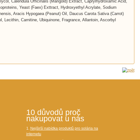
ycol, Calendula Officinalis (Marigold) Extract, Caprylhydroxamic Acid,
coproteins, Yeast (Faex) Exttract, Hydroxyethyl Acrylate, Sodium
ensis, Aracis Hypogaea (Peanut) Oil, Daucus Carota Sativa (Carrot)
, Lecithin, Carnitine, Ubiquinone, Fragrance, Allantoin, Ascorbyl
10 důvodů proč
nakupovat u nás
1.
Nejširší nabídka produktů pro solária na
internetu