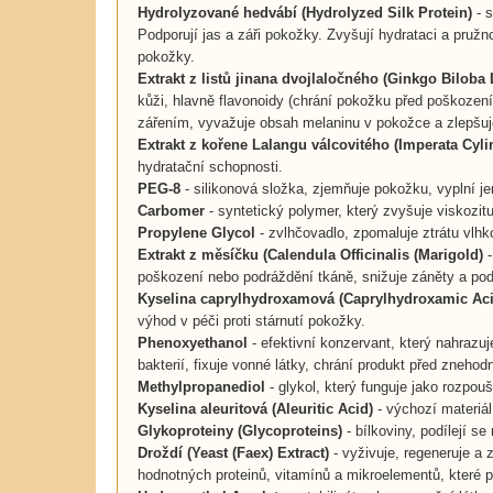
Hydrolyzované hedvábí (Hydrolyzed Silk Protein)
- s
Podporují jas a záři pokožky. Zvyšují hydrataci a pruž
pokožky.
Extrakt z listů jinana dvojlaločného (Ginkgo Biloba 
kůži, hlavně flavonoidy (chrání pokožku před poškození
zářením, vyvažuje obsah melaninu v pokožce a zlepšuj
Extrakt z kořene Lalangu válcovitého (Imperata Cyli
hydratační schopnosti.
PEG-8
- silikonová složka, zjemňuje pokožku, vyplní je
Carbomer
- syntetický polymer, který zvyšuje viskozitu
Propylene Glycol
- zvlhčovadlo, zpomaluje ztrátu vlh
Extrakt z měsíčku (Calendula Officinalis (Marigold)
-
poškození nebo podráždění tkáně, snižuje záněty a pod
Kyselina caprylhydroxamová (Caprylhydroxamic Aci
výhod v péči proti stárnutí pokožky.
Phenoxyethanol
- efektivní konzervant, který nahraz
bakterií, fixuje vonné látky, chrání produkt před znehod
Methylpropanediol
- glykol, který funguje jako rozpouš
Kyselina aleuritová (Aleuritic Acid)
- výchozí materiál
Glykoproteiny (Glycoproteins)
- bílkoviny, podílejí 
Droždí (Yeast (Faex) Extract)
- vyživuje, regeneruje a
hodnotných proteinů, vitamínů a mikroelementů, které p