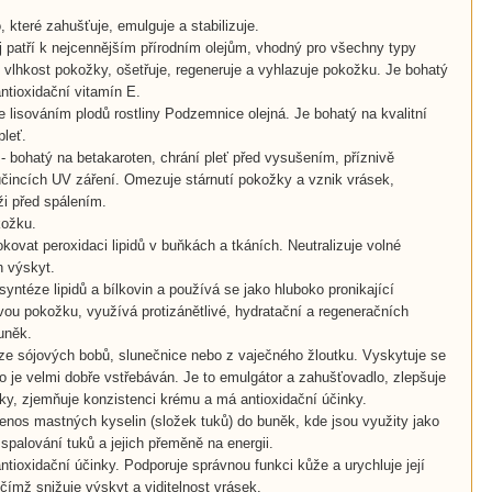
.
o, které zahušťuje, emulguje a stabilizuje
.
ej patří k nejcennějším přírodním olejům, vhodný pro všechny typy
ou vlhkost pokožky, ošetřuje, regeneruje a vyhlazuje pokožku. Je bohatý
tioxidační vitamín E.
 lisováním plodů rostliny Podzemnice olejná. Je bohatý na kvalitní
pleť.
- bohatý na betakaroten, chrání pleť před vysušením, příznivě
 účincích UV záření. Omezuje stárnutí pokožky a vznik vrásek,
ži před spálením.
kožku.
kovat peroxidaci lipidů v buňkách a tkáních. Neutralizuje volné
h výskyt.
syntéze lipidů a bílkovin a používá se jako hluboko pronikající
vou pokožku, využívá protizánětlivé, hydratační a regeneračních
buněk.
. ze sójových bobů, slunečnice nebo z vaječného žloutku. Vyskytuje se
 je velmi dobře vstřebáván. Je to emulgátor a zahušťovadlo, zlepšuje
žky, zjemňuje konzistenci krému a má antioxidační účinky.
 přenos mastných kyselin (složek tuků) do buněk, kde jsou využity jako
e spalování tuků a jejich přeměně na energii.
ntioxidační účinky. Podporuje správnou funkci kůže a urychluje její
čímž snižuje výskyt a viditelnost vrásek.