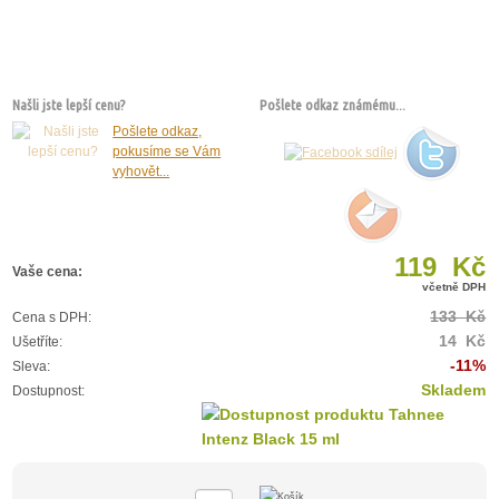
Našli jste lepší cenu?
Pošlete odkaz známému...
Pošlete odkaz,
pokusíme se Vám
vyhovět...
119 Kč
Vaše cena:
včetně DPH
133 Kč
Cena s DPH:
14 Kč
Ušetříte:
-11%
Sleva:
Skladem
Dostupnost: