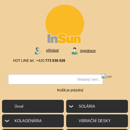
přihlásit
registrace
HOT LINE tel.: +420
773 036 026
Košík je prázdný
Úvod
SOLÁRIA
KOLAGENÁRIA
VIBRAČNÍ DESKY