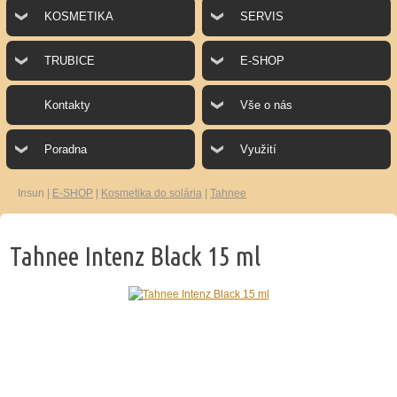
KOSMETIKA
SERVIS
TRUBICE
E-SHOP
Kontakty
Vše o nás
Poradna
Využití
Insun
|
E-SHOP
|
Kosmetika do solária
|
Tahnee
Tahnee Intenz Black 15 ml