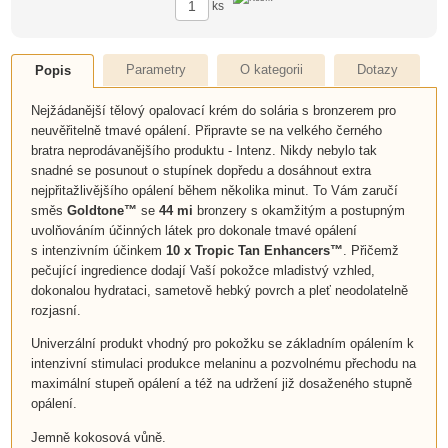
ks
Parametry
O kategorii
Dotazy
Popis
Nejžádanější tělový opalovací krém do solária s bronzerem pro
neuvěřitelně tmavé opálení. Připravte se na velkého černého
bratra neprodávanějšího produktu - Intenz. Nikdy nebylo tak
snadné se posunout o stupínek dopředu a dosáhnout extra
nejpřitažlivějšího opálení během několika minut. To Vám zaručí
směs
Goldtone™
se
44 mi
bronzery s okamžitým a postupným
uvolňováním účinných látek pro dokonale tmavé opálení
s intenzivním účinkem
10 x Tropic Tan Enhancers™
. Přičemž
pečující ingredience dodají Vaší pokožce mladistvý vzhled,
dokonalou hydrataci, sametově hebký povrch a pleť neodolatelně
rozjasní.
Univerzální produkt vhodný pro pokožku se základním opálením k
intenzivní stimulaci produkce melaninu a pozvolnému přechodu na
maximální stupeň opálení a též na udržení již dosaženého stupně
opálení.
Jemně kokosová vůně.