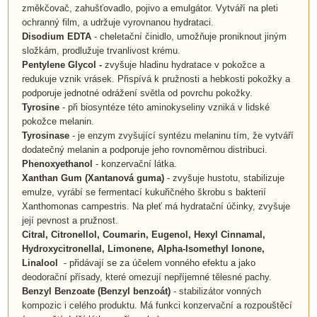
změkčovač, zahušťovadlo, pojivo a emulgátor. Vytváří na pleti
ochranný film, a udržuje vyrovnanou hydrataci.
Disodium EDTA
- cheletační činidlo, umožňuje proniknout jiným
složkám, prodlužuje trvanlivost krému.
Pentylene Glycol
-
zvyšuje hladinu hydratace v pokožce a
redukuje vznik vrásek. Přispívá k pružnosti a hebkosti pokožky a
podporuje jednotné odrážení světla od povrchu pokožky.
Tyrosine
- při biosyntéze této aminokyseliny vzniká v lidské
pokožce melanin.
Tyrosinase
- je enzym zvyšující syntézu melaninu tím, že vytváří
dodatečný melanin a podporuje jeho rovnoměrnou distribuci.
Phenoxyethanol
- konzervační látka.
Xanthan Gum (Xantanová guma)
- zvyšuje hustotu, stabilizuje
emulze, vyrábí se fermentací kukuřičného škrobu s bakterií
Xanthomonas campestris. Na pleť má hydratační účinky, zvyšuje
její pevnost a pružnost.
Citral,
Citronellol, Coumarin, Eugenol, Hexyl Cinnamal,
Hydroxycitronellal,
Limonene,
Alpha-Isomethyl Ionone,
Linalool
- přidávají se za účelem vonného efektu a jako
deodorační přísady, které omezují nepříjemné tělesné pachy.
Benzyl Benzoate (Benzyl benzoát)
- stabilizátor vonných
kompozic i celého produktu. Má funkci konzervační a rozpouštěcí