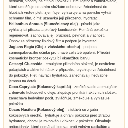
nedráždí, vhodný na citlivou pokožku. Emulgátor a zahušťovadlo,
které umožňuje ostatním složkám dobrou vstřebatelnost do
hlubších vrstev pleti, zjemňuje, vyhlazuje a na povrchu vytváří
ochranný film, čímž uzamyká její přirozenou hydrataci.
Helianthus Annuus
(
Slunečnicový olej
)
- působí jako
vyhlazující přísada a pleťový kondicionér. Pomáhá pokožku
regenerovat, zachovává její pružnost, pevnost a vláčnost.
Obnovuje přirozený lipidový filtr a podporuje hydrataci.
Juglans Regia
(
Olej z vlašského ořechu
)
- podpora
samoopalovacího účinku pro tmavé celistvé opálení. Přírodní
kosmetický bronzer poskytující okamžitou barvu.
Cetearyl Glucoside
- emulgátor přírodního složení, je nositelem
pečujících a aktivních látek v přípravku, urychluje vstřebatelnost
do pokožky. Pleti navrací hydrataci, zanechává ji hedvábně
jemnou na dotek.
Coco-Caprylate
(
Kokosový kaprilát
)
- změkčovadlo a emulgátor
z derivátu kokosového oleje, zlepšuje pronikání aktivních složek,
zanechává hedvábný pocit, zvláčňuje, změkčuje a vyhlazuje
pokožku.
Cocos Nucifera (
Kokosový olej
)
- získává se z jader
kokosových ořechů. Hydratuje a chrání pokožku před ztrátou
hydratace, obnovuje rovnováhu vlhkosti v pokožce. Obsahuje
antioxidanty, které pomáhají bojovat proti volným radikálům a