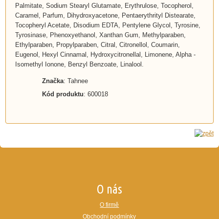
Palmitate, Sodium Stearyl Glutamate, Erythrulose, Tocopherol,
Caramel, Parfum, Dihydroxyacetone, Pentaerythrityl Distearate,
Tocopheryl Acetate, Disodium EDTA, Pentylene Glycol, Tyrosine,
Tyrosinase, Phenoxyethanol, Xanthan Gum, Methylparaben,
Ethylparaben, Propylparaben, Citral, Citronellol, Coumarin,
Eugenol, Hexyl Cinnamal, Hydroxycitronellal, Limonene, Alpha -
Isomethyl Ionone, Benzyl Benzoate, Linalool.
Značka
: Tahnee
Kód produktu
: 600018
O nás
O firmě
Obchodní podmínky