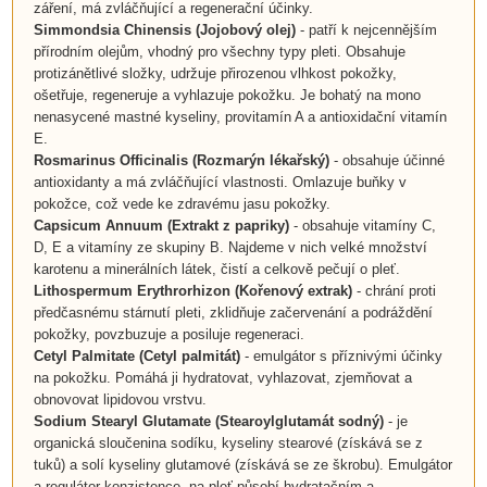
záření, má zvláčňující a regenerační účinky.
Simmondsia Chinensis
(Jojobový olej)
- patří k nejcennějším
přírodním olejům, vhodný pro všechny typy pleti. Obsahuje
protizánětlivé složky, udržuje přirozenou vlhkost pokožky,
ošetřuje, regeneruje a vyhlazuje pokožku. Je bohatý na mono
nenasycené mastné kyseliny, provitamín A a antioxidační vitamín
E.
Rosmarinus Officinalis
(
Rozmarýn lékařský
)
- obsahuje účinné
antioxidanty a má zvláčňující vlastnosti. Omlazuje buňky v
pokožce, což vede ke zdravému jasu pokožky.
Capsicum Annuum
(
Extrakt z papriky
)
- obsahuje vitamíny C,
D, E a vitamíny ze skupiny B. Najdeme v nich velké množství
karotenu a minerálních látek, čistí a celkově pečují o pleť.
Lithospermum Erythrorhizon (
Kořenový extrak
)
- chrání proti
předčasnému stárnutí pleti, zklidňuje začervenání a podráždění
pokožky, povzbuzuje a posiluje regeneraci.
Cetyl Palmitate (Cetyl palmitát)
- emulgátor s příznivými účinky
na pokožku. Pomáhá ji hydratovat, vyhlazovat, zjemňovat a
obnovovat lipidovou vrstvu.
Sodium Stearyl Glutamate (Stearoylglutamát sodný)
- je
organická sloučenina sodíku, kyseliny stearové (získává se z
tuků) a solí kyseliny glutamové (získává se ze škrobu). Emulgátor
a regulátor konzistence, na pleť působí hydratačním a