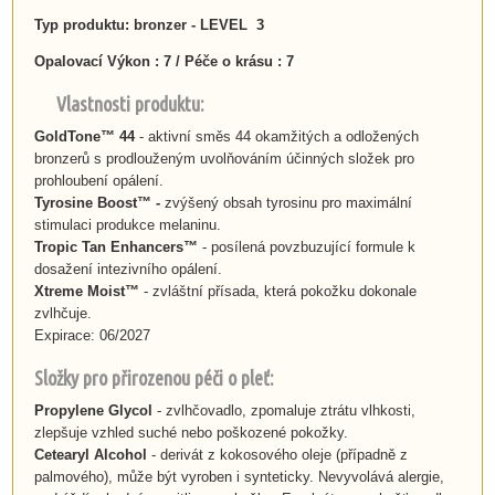
Typ produktu: bronzer - LEVEL 3
Opalovací Výkon : 7 / Péče o krásu : 7
Vlastnosti produktu:
GoldTone™ 44
- aktivní směs 44 okamžitých a odložených
bronzerů
s prodlouženým uvolňováním účinných složek pro
prohloubení opálení.
Tyrosine Boost™
-
zvýšený obsah tyrosinu pro maximální
stimulaci produkce melaninu.
Tropic Tan Enhancers™
- posílená povzbuzující formule k
dosažení intezivního opálení.
Xtreme Moist™
-
zvláštní přísada, která pokožku dokonale
zvlhčuje.
Expirace: 06/2027
Složky pro přirozenou péči o pleť:
Propylene Glycol
- zvlhčovadlo, zpomaluje ztrátu vlhkosti,
zlepšuje vzhled suché nebo poškozené pokožky.
Cetearyl Alcohol
- derivát z kokosového oleje (případně z
palmového), může být vyroben i synteticky. Nevyvolává alergie,