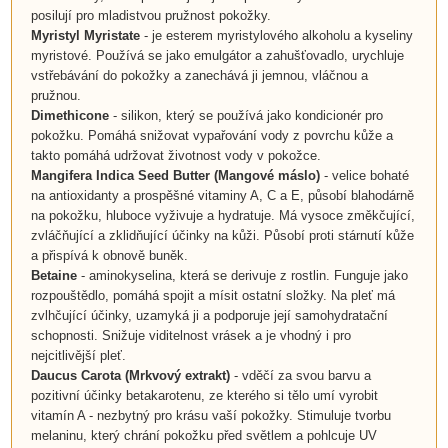
posilují pro mladistvou pružnost pokožky.
Myristyl Myristate
- je esterem myristylového alkoholu a kyseliny
myristové. Používá se jako emulgátor a zahušťovadlo, urychluje
vstřebávání do pokožky a zanechává ji jemnou, vláčnou a
pružnou.
Dimethicone
- silikon, který se používá jako kondicionér pro
pokožku. Pomáhá snižovat vypařování vody z povrchu kůže a
takto pomáhá udržovat životnost vody v pokožce.
Mangifera Indica Seed Butter
(
Mangové máslo
)
- velice bohaté
na antioxidanty a prospěšné vitaminy A, C a E, působí blahodárně
na pokožku, hluboce vyživuje a hydratuje. Má vysoce změkčující,
zvláčňující a zklidňující účinky na kůži. Působí proti stárnutí kůže
a přispívá k obnově buněk.
Betaine
- aminokyselina, která se derivuje z rostlin. Funguje jako
rozpouštědlo, pomáhá spojit a mísit ostatní složky. Na pleť má
zvlhčující účinky, uzamyká ji a podporuje její samohydratační
schopnosti. Snižuje viditelnost vrásek a je vhodný i pro
nejcitlivější pleť.
Daucus Carota
(
Mrkvový extrakt
)
- vděčí za svou barvu a
pozitivní účinky betakarotenu, ze kterého si tělo umí vyrobit
vitamín A - nezbytný pro krásu vaší pokožky. Stimuluje tvorbu
melaninu, který chrání pokožku před světlem a pohlcuje UV