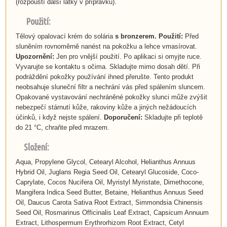
(rozpouští další látky v přípravku).
Použití:
Tělový opalovací krém do solária
s bronzerem. Použití:
Před
sluněním rovnoměrně nanést na pokožku a lehce vmasírovat.
Upozornění:
Jen pro vnější použití. Po aplikaci si omyjte ruce.
Vyvarujte se kontaktu s očima. Skladujte mimo dosah dětí. Při
podráždění pokožky používání ihned přerušte. Tento produkt
neobsahuje sluneční filtr a nechrání vás před spálením sluncem.
Opakované vystavování nechráněné pokožky slunci může zvýšit
nebezpečí stárnutí kůže, rakoviny kůže a jiných nežádoucích
účinků, i když nejste spálení.
Doporučení:
Skladujte při teplotě
do 21 °C, chraňte před mrazem.
Složení:
Aqua, Propylene Glycol, Cetearyl Alcohol, Helianthus Annuus
Hybrid Oil, Juglans Regia Seed Oil, Cetearyl Glucoside, Coco-
Caprylate, Cocos Nucifera Oil, Myristyl Myristate, Dimethocone,
Mangifera Indica Seed Butter, Betaine, Helianthus Annuus Seed
Oil, Daucus Carota Sativa Root Extract, Simmondsia Chinensis
Seed Oil, Rosmarinus Officinalis Leaf Extract, Capsicum Annuum
Extract, Lithospermum Erythrorhizom Root Extract, Cetyl