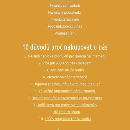
Financování solárií
Náměty a připomínky
Investujte správně
Proč nakupovat u nás
Prodej solárií
10 důvodů proč nakupovat u nás
1.
Nejširší nabídka produktů pro solária na internetu
2.
Více jak 9600 položek skladem
3.
Doručení do 24 hodin
4.
Profesionální poradenství
5.
Doprava zdarma - při nákupu nad 3500 Kč
6.
Ke každé objednávce dárek zdarma
7.
Bezkonkurenční ceny kosmetiky na internetu
8.
Další sleva pro registrované zákazníky
9.
Již 10 let v oboru
10.
100% originál = 100% kvalita