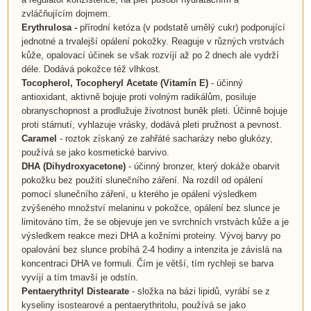
zvláčňujícím dojmem.
Erythrulosa -
přírodní ketóza (v podstatě umělý cukr) podporující
jednotné a trvalejší opálení pokožky. Reaguje v různých vrstvách
kůže, opalovací účinek se však rozvíjí až po 2 dnech ale vydrží
déle. Dodává pokožce též vlhkost.
Tocopherol,
Tocopheryl Acetate
(
Vitamín E
)
- účinný
antioxidant, aktivně bojuje proti volným radikálům, posiluje
obranyschopnost a prodlužuje životnost buněk pleti. Účinně bojuje
proti stárnutí, vyhlazuje vrásky, dodává pleti pružnost a pevnost.
Caramel
- roztok získaný ze zahřáté sacharázy nebo glukózy,
používá se jako kosmetické barvivo.
DHA (Dihydroxyacetone)
- účinný bronzer, který dokáže obarvit
pokožku bez použití slunečního záření. Na rozdíl od opálení
pomocí slunečního záření, u kterého je opálení výsledkem
zvýšeného množství melaninu v pokožce, opálení bez slunce je
limitováno tím, že se objevuje jen ve svrchních vrstvách kůže a je
výsledkem reakce mezi DHA a kožními proteiny. Vývoj barvy po
opalování bez slunce probíhá 2-4 hodiny a intenzita je závislá na
koncentraci DHA ve formuli. Čím je větší, tím rychleji se barva
vyvíjí a tím tmavší je odstín.
Pentaerythrityl Distearate
- složka na bázi lipidů, vyrábí se z
kyseliny isostearové a pentaerythritolu, používá se jako