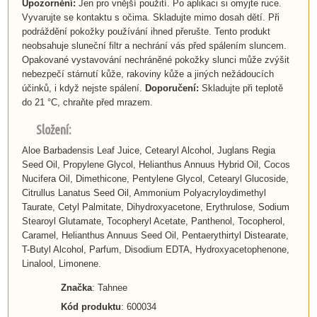
Upozornění:
Jen pro vnější použití. Po aplikaci si omyjte ruce.
Vyvarujte se kontaktu s očima. Skladujte mimo dosah dětí. Při
podráždění pokožky používání ihned přerušte. Tento produkt
neobsahuje sluneční filtr a nechrání vás před spálením sluncem.
Opakované vystavování nechráněné pokožky slunci může zvýšit
nebezpečí stárnutí kůže, rakoviny kůže a jiných nežádoucích
účinků, i když nejste spálení.
Doporučení:
Skladujte při teplotě
do 21 °C, chraňte před mrazem.
Složení:
Aloe Barbadensis Leaf Juice, Cetearyl Alcohol, Juglans Regia
Seed Oil, Propylene Glycol, Helianthus Annuus Hybrid Oil, Cocos
Nucifera Oil, Dimethicone, Pentylene Glycol, Cetearyl Glucoside,
Citrullus Lanatus Seed Oil, Ammonium Polyacryloydimethyl
Taurate, Cetyl Palmitate, Dihydroxyacetone, Erythrulose, Sodium
Stearoyl Glutamate, Tocopheryl Acetate, Panthenol, Tocopherol,
Caramel, Helianthus Annuus Seed Oil, Pentaerythirtyl Distearate,
T-Butyl Alcohol, Parfum, Disodium EDTA, Hydroxyacetophenone,
Linalool, Limonene.
Značka
: Tahnee
Kód produktu
: 600034