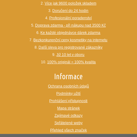
2.
Více jak 9600 položek skladem
3.
Doručení do 24 hodin
4.
Profesionální poradenství
5.
Doprava zdarma - při nákupu nad 3500 Kč
6.
Ke každé objednávce dárek zdarma
7.
Bezkonkurenční ceny kosmetiky na internetu
8.
Další sleva pro registrované zákazníky
9.
Již 10 let v oboru
10.
100% originál = 100% kvalita
Informace
Ochrana osobních údajů
Podmínky užití
Prohlášení přístupnosti
Mapa stránek
Zajímavé odkazy
Spřátelené weby
Přehled všech značek