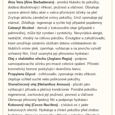
Aloe Vera
(Aloe Barbadensis)
- proniká hluboko do pokožky,
dodává dlouhotrvající vlhkost, pružnost a vláčnost. Obsahuje
vysoce aktivní látku aloin s velice příznivými účinky na pleť.
Zvyšuje aktivitu zárodečné vrstvy pokožky, čímž zpomaluje její
stárnutí. Zklidňuje, regeneruje a rychle hojí případné popáleniny.
Cetearyl Alcohol
- derivát z kokosového oleje (případně z
palmového), může být vyroben i synteticky. Nevyvolává alergie,
nedráždí, vhodný na citlivou pokožku. Emulgátor a zahušťovadlo,
které umožňuje ostatním složkám dobrou vstřebatelnost do
hlubších vrstev pleti, zjemňuje, vyhlazuje a na povrchu vytváří
ochranný film, čímž uzamyká její přirozenou hydrataci.
Olej z vlašského ořechu
(
Juglans Regia
)
- podpora
samoopalovacího účinku pro tmavé celistvé opálení. Přírodní
kosmetický bronzer poskytující okamžitou barvu.
Propylene Glycol
- zvlhčovadlo, zpomaluje ztrátu vlhkosti,
zlepšuje vzhled suché nebo poškozené pokožky.
Slunečnicový olej
(
Helianthus Annuus
)
- působí jako
vyhlazující přísada a pleťový kondicionér. Pomáhá pokožku
regenerovat, zachovává její pružnost, pevnost a vláčnost.
Obnovuje přirozený lipidový filtr a podporuje hydrataci.
Kokosový olej
(
Cocos Nucifera
)
- získává se z jader
kokosových ořechů. Hydratuje a chrání pokožku před ztrátou