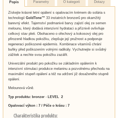
Parametry
O kategorii
Dotazy
Popis
Získejte krásné letní opálení s opalovacím krémem do solária s
technologií
GoldTone™
33 instatních bronzerů pro okamžitý
barevný efekt. Tajemství podmanivé barvy zajistí olej ze semen
melounu, který dodává intenzivní hydrataci a příznivě ovlivňuje
celkový stav pleti. Obohaceno o ořechový a kokosový olej pro
přirozeně hladkou pokožku, zlepšuje její pružnost a podporuje
regeneraci poškozené epidermis. Kombinace vitamínů chrání
buňky před poškozením volnými radikály. Vychutnejte si svůdný
zážitek a nechte svou pokožku zazářit.
Univerzální produkt pro pokožku se základním opálením k
intenzivní stimulaci produkce melaninu a pozvolnému přechodu na
maximální stupeň opálení a též na udržení již dosaženého stupně
opálení.
Melounová vůně.
Typ produktu: bronzer
-
LEVEL 2
Opalovací výkon : 7 / Péče o krásu : 7
Charakteristika produktu: