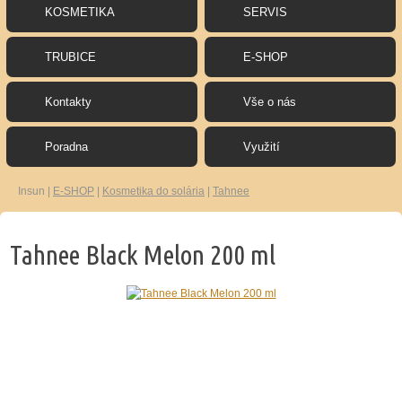
KOSMETIKA
SERVIS
TRUBICE
E-SHOP
Kontakty
Vše o nás
Poradna
Využití
Insun
|
E-SHOP
|
Kosmetika do solária
|
Tahnee
Tahnee Black Melon 200 ml