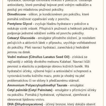
hydratace, obnovuje rovnováhu vlhkosti v pokožce. Obsahuje
antioxidanty, které pomáhají bojovat proti volným radikálům a
posilují pro mladistvou pružnost pokožky.
Dimethicone
- silikon, je kondicionérem pro pokožku, které
pomáhá snižovat vypařování vody z povrchu.
Pentylene Glycol
-
zvyšuje hladinu hydratace v pokožce a
redukuje vznik vrásek. Přispívá k pružnosti a hebkosti pokožky a
podporuje jednotné odrážení světla od povrchu pokožky.
Cetearyl Glucoside
- emulgátor přírodního složení, je nositelem
pečujících a aktivních látek v přípravku, urychluje vstřebatelnost
do pokožky. Pleti navrací hydrataci, zanechává ji hedvábně
jemnou na dotek.
Vodní meloun (Citrullus Lanatus Seed Oil)
- získává se
nejčastěji z odrůdy divokého melounu Kalahari. Navrací kůži
pevnost a elasticitu a podporuje obnovu kožních buněk. Má
hydratační účinky, výborné hojicí a antioxidační schopnosti a
vyrovnává tvorbu kožního mazu, proto je vhodný na pleť
problematickou či se sklony k předčasnému stárnutí.
Ammonium Polyacryloydimethyl Taurate
- emulgátor.
Cetyl palmitát
(
Cetyl Palmitate
)
- emulgátor s příznivými účinky
na pokožku. Pomáhá ji hydratovat, vyhlazovat, zjemňovat a
obnovovat lipidovou vrstvu.
DHA (Dihydroxyacetone)
- účinný bronzer, který dokáže obarvit