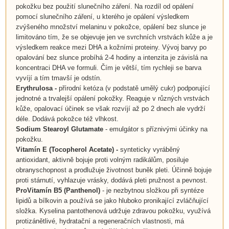
pokožku bez použití slunečního záření. Na rozdíl od opálení
pomocí slunečního záření, u kterého je opálení výsledkem
zvýšeného množství melaninu v pokožce, opálení bez slunce je
limitováno tím, že se objevuje jen ve svrchních vrstvách kůže a je
výsledkem reakce mezi DHA a kožními proteiny. Vývoj barvy po
opalování bez slunce probíhá 2-4 hodiny a intenzita je závislá na
koncentraci DHA ve formuli. Čím je větší, tím rychleji se barva
vyvíjí a tím tmavší je odstín.
Erythrulosa -
přírodní ketóza (v podstatě umělý cukr) podporující
jednotné a trvalejší opálení pokožky. Reaguje v různých vrstvách
kůže, opalovací účinek se však rozvíjí až po 2 dnech ale vydrží
déle. Dodává pokožce též vlhkost.
Sodium Stearoyl Glutamate
- emulgátor s příznivými účinky na
pokožku.
Vitamín E (Tocopherol Acetate) -
synteticky vyráběný
antioxidant, aktivně bojuje proti volným radikálům, posiluje
obranyschopnost a prodlužuje životnost buněk pleti. Účinně bojuje
proti stárnutí, vyhlazuje vrásky, dodává pleti pružnost a pevnost.
ProVitamín B5 (Panthenol)
- je nezbytnou složkou při syntéze
lipidů a bílkovin a používá se jako hluboko pronikající zvláčňující
složka. Kyselina pantothenová udržuje zdravou pokožku, využívá
protizánětlivé, hydratační a regeneračních vlastnosti, má