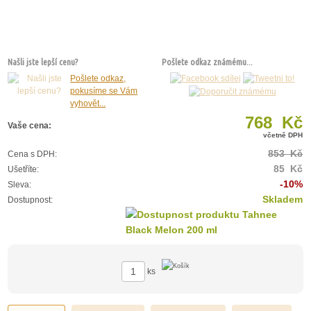
Našli jste lepší cenu?
Pošlete odkaz známému...
Pošlete odkaz,
pokusíme se Vám
vyhovět...
768 Kč
Vaše cena:
včetně DPH
853 Kč
Cena s DPH:
85 Kč
Ušetříte:
-10%
Sleva:
Skladem
Dostupnost:
ks