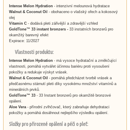
Intense Melon Hydration
- intenzivní melounová hydratace
Walnut & Coconut Oi
l - obohaceno o vlašský ořech a kokosový
olej
Vitamin C
- dodává pleti zářivější a zdravější vzhled
GoldTone™ 33 instant bronzers -
33 instatních bronzerů pro
okamžitý barevný efekt
Expirace: 11/2027
Vlastnosti produktu:
Intense Melon Hydration
- má vysoce hydratační a změkčující
vlastnosti, pomáhá vytvářet účinnou bariéru proti vysoušení
pokožky a redukuje výskyt vrásek.
Walnut & Coconut Oil
- pomáhá předcházet tvorbě vrásek a
předčasnému stárnutí pleti díky vysokému množství vitamínů a
minerálních prvků.
GoldTone™ 33
-
33 Instant bronzerů pro okamžitě bronzové
opálení.
Aloe Vera
- přírodní zvlhčovač, který zabraňuje dehydrataci
pokožky a pomáhá dosáhnout nejlepšího výsledku opálení.
Složky pro přirozené opálení a péči o pleť: