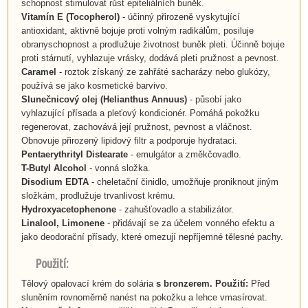
schopnost stimulovat růst epiteliálních buněk.
Vitamín E (Tocopherol)
- účinný přirozeně vyskytující
antioxidant, aktivně bojuje proti volným radikálům, posiluje
obranyschopnost a prodlužuje životnost buněk pleti. Účinně bojuje
proti stárnutí, vyhlazuje vrásky, dodává pleti pružnost a pevnost.
Caramel
- roztok získaný ze zahřáté sacharázy nebo glukózy,
používá se jako kosmetické barvivo.
Slunečnicový olej
(
Helianthus Annuus
)
- působí jako
vyhlazující přísada a pleťový kondicionér. Pomáhá pokožku
regenerovat, zachovává její pružnost, pevnost a vláčnost.
Obnovuje přirozený lipidový filtr a podporuje hydrataci.
Pentaerythrityl Distearate
- emulgátor a změkčovadlo.
T-Butyl Alcohol
- vonná složka.
Disodium EDTA
- cheletační činidlo, umožňuje proniknout jiným
složkám, prodlužuje trvanlivost krému.
Hydroxyacetophenone
- zahušťovadlo a stabilizátor.
Linalool, Limonene
- přidávají se za účelem vonného efektu a
jako deodorační přísady, které omezují nepříjemné tělesné pachy.
Použití:
Tělový opalovací krém do solária
s bronzerem. Použití:
Před
sluněním rovnoměrně nanést na pokožku a lehce vmasírovat.