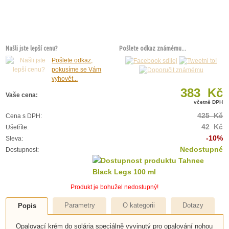
Našli jste lepší cenu?
Pošlete odkaz známému...
Pošlete odkaz,
pokusíme se Vám
vyhovět...
383 Kč
Vaše cena:
včetně DPH
425 Kč
Cena s DPH:
42 Kč
Ušetříte:
-10%
Sleva:
Nedostupné
Dostupnost:
Produkt je bohužel nedostupný!
Parametry
O kategorii
Dotazy
Popis
Opalovací krém do solária speciálně vyvinutý pro opalování nohou