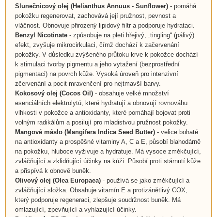
Slunečnicový olej (Helianthus Annuus - Sunflower)
- pomáhá
pokožku regenerovat, zachovává její pružnost, pevnost a
vláčnost. Obnovuje přirozený lipidový filtr a podporuje hydrataci.
Benzyl Nicotinate
- způsobuje na pleti hřejivý, „tingling“ (pálivý)
efekt, zvyšuje mikrocirkulaci, čímž dochází k začervenání
pokožky. V důsledku zvýšeného průtoku krve k pokožce dochází
k stimulaci tvorby pigmentu a jeho vytažení (bezprostřední
pigmentaci) na povrch kůže. Vysoká úroveň pro intenzivní
zčervenání a pocit mravenčení pro nejtmavší barvy.
Kokosový olej (Cocos Oil)
- obsahuje velké množství
esenciálních elektrolytů, které hydratují a obnovují rovnováhu
vlhkosti v pokožce a antioxidanty, které pomáhají bojovat proti
volným radikálům a posilují pro mladistvou pružnost pokožky.
Mangové máslo (Mangifera Indica Seed Butter)
- velice bohaté
na antioxidanty a prospěšné vitaminy A, C a E, působí blahodárně
na pokožku, hluboce vyživuje a hydratuje. Má vysoce změkčující,
zvláčňující a zklidňující účinky na kůži. Působí proti stárnutí kůže
a přispívá k obnově buněk.
Olivový olej (Olea Europaea)
- používá se jako změkčující a
zvláčňující složka. Obsahuje vitamín E a protizánětlivý COX,
který podporuje regeneraci, zlepšuje soudržnost buněk. Má
omlazující, zpevňující a vyhlazující účinky.