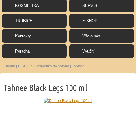
KOSMETIKA
SERVIS
TRUBICE
E-SHOP
Kontakty
Vše o nás
Poradna
Využití
Insun
|
E-SHOP
|
Kosmetika do solária
|
Tahnee
Tahnee Black Legs 100 ml