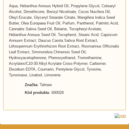
Aqua, Helianthus Annuus Hybrid Oil, Propylene Glycol, Cetearyl
Alcohol, Dimethicone, Benzyl Nicotinate, Cocos Nucifera Oil,
Oleyl Erucate, Glyceryl Stearate Citrate, Mangifera Indica Seed
Butter, Olea Europaea Fruit Oil, Parfum, Panthenol, Palmitic Acid,
Cannabis Sativa Seed Oil, Betaine, Tocopheryl Acetate,
Helianthus Annuus Seed Oil, Tocopherol, Stearic Acid, Capsicum
Annuum Extract, Daucus Carota Sativa Root Extract,
Lithospermum Erythrorhizom Root Extract, Rosmarinus Officinalis
Leaf Extract, Simmondsia Chinensis Seed Oil,
Hydroxyacetophenone, Phenoxyethanol, Tromethamine,
Acrylates/C10-30 Alkyl Acrylate Cross-Polymer, Carbomer,
Disodium EDTA, Coumarin, Pentylene Glycol, Tyrosine,
Tyrosinase, Linalool, Limonene.
Značka
: Tahnee
Kód produktu
: 600028