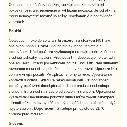
Obsahuje protizánětlivé složky, udržuje přirozenou vlhkost
pokožky, ošetřuje, regeneruje a vyhlazuje pokožku. Je bohatý na
mono nenasycené mastné kyseliny, provitamín A a antioxidační
vitamín E.
Použití:
Opalovací mléko do solária
s bronzerem
a
složkou HOT
pro
opalování nohou.
Pozor:
Pouze pro zkušené uživatele s
opalováním. Před použitím vyzkoušejte na malé ploše. Způsobuje
zrudnutí pokožky a pálení. Před použitím doporučujeme základní
opálení. Není určeno pro venkovní použití.
Použití:
Před sluněním
rovnoměrně nanést na pokožku a lehce vmasírovat.
Upozornění:
Jen pro vnější použití. Po aplikaci si omyjte ruce. Vyvarujte se
kontaktu s očima. Skladujte mimo dosah dětí. Při podráždění
pokožky používání ihned přerušte. Tento produkt neobsahuje
sluneční filtr a nechrání vás před spálením sluncem. Opakované
vystavování nechráněné pokožky slunci může zvýšit nebezpečí
stárnutí kůže, rakoviny kůže a jiných nežádoucích účinků, i když
nejste spálení.
Doporučení:
Skladujte při teplotě do 21 °C,
chraňte před mrazem.
Složení: