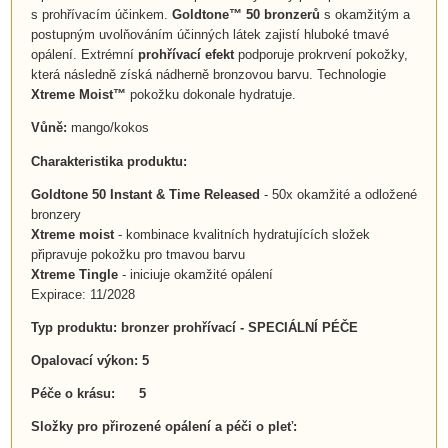
s prohřívacím účinkem.
Goldtone™ 50
bronzerů
s okamžitým a
postupným uvolňováním účinných látek zajistí hluboké tmavé
opálení. Extrémní
prohřívací efekt
podporuje prokrvení pokožky,
která následně získá nádherně bronzovou barvu. Technologie
Xtreme Moist™
pokožku dokonale hydratuje.
Vůně:
mango/kokos
Charakteristika produktu:
Goldtone 50 Instant & Time Released
- 50x okamžité a odložené
bronzery
Xtreme moist
- kombinace kvalitních hydratujících složek
připravuje pokožku pro tmavou barvu
Xtreme Tingle
- iniciuje okamžité opálení
Expirace: 11/2028
Typ produktu: bronzer prohřívací - SPECIÁLNÍ PÉČE
Opalovací výkon: 5
Péče o krásu: 5
Složky pro přirozené opálení a péči o pleť: