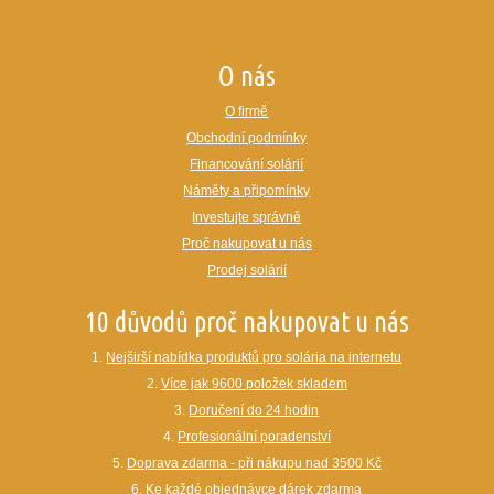
O nás
O firmě
Obchodní podmínky
Financování solárií
Náměty a připomínky
Investujte správně
Proč nakupovat u nás
Prodej solárií
10 důvodů proč nakupovat u nás
1.
Nejširší nabídka produktů pro solária na internetu
2.
Více jak 9600 položek skladem
3.
Doručení do 24 hodin
4.
Profesionální poradenství
5.
Doprava zdarma - při nákupu nad 3500 Kč
6.
Ke každé objednávce dárek zdarma