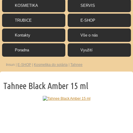
KOSMETIKA
SERVIS
TRUBICE
E-SHOP
Kontakty
Vše o nás
Poradna
Využití
Insun
|
E-SHOP
|
Kosmetika do solária
|
Tahnee
Tahnee Black Amber 15 ml