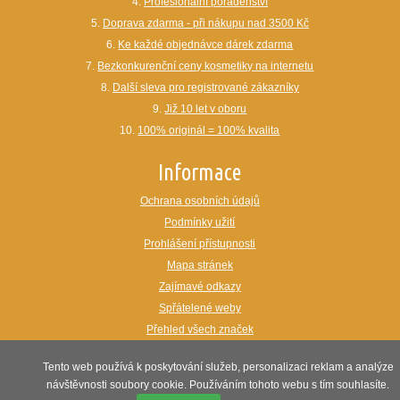
4.
Profesionální poradenství
5.
Doprava zdarma - při nákupu nad 3500 Kč
6.
Ke každé objednávce dárek zdarma
7.
Bezkonkurenční ceny kosmetiky na internetu
8.
Další sleva pro registrované zákazníky
9.
Již 10 let v oboru
10.
100% originál = 100% kvalita
Informace
Ochrana osobních údajů
Podmínky užití
Prohlášení přístupnosti
Mapa stránek
Zajímavé odkazy
Spřátelené weby
Přehled všech značek
webdesign:
www.maxon.cz
Tento web používá k poskytování služeb, personalizaci reklam a analýze
návštěvnosti soubory cookie. Používáním tohoto webu s tím souhlasíte.