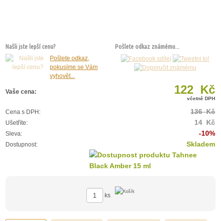
Našli jste lepší cenu?
Pošlete odkaz známému...
Pošlete odkaz,
pokusíme se Vám
vyhovět...
122 Kč
Vaše cena:
včetně DPH
136 Kč
Cena s DPH:
14 Kč
Ušetříte:
-10%
Sleva:
Skladem
Dostupnost:
ks