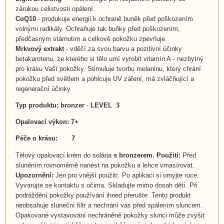
zárukou celistvosti opálení.
CoQ10
-
produkuje energii k ochraně buněk před poškozením
volnými radikály. Ochraňuje tak buňky před poškozením,
předčasným stárnutím a celkově pokožku zpevňuje.
Mrkvový extrakt
- vděčí za svou barvu a pozitivní účinky
betakarotenu, ze kterého si tělo umí vyrobit vitamín A - nezbytný
pro krásu Vaší pokožky. Stimuluje tvorbu melaninu, který chrání
pokožku před světlem a pohlcuje UV záření, má zvláčňující a
regenerační účinky.
Typ produktu: bronzer
-
LEVEL 3
Opalovací výkon: 7+
Péče o krásu: 7
Tělový opalovací krém do solária
s bronzerem. Použití:
Před
sluněním rovnoměrně nanést na pokožku a lehce vmasírovat.
Upozornění:
Jen pro vnější použití. Po aplikaci si omyjte ruce.
Vyvarujte se kontaktu s očima. Skladujte mimo dosah dětí. Při
podráždění pokožky používání ihned přerušte. Tento produkt
neobsahuje sluneční filtr a nechrání vás před spálením sluncem.
Opakované vystavování nechráněné pokožky slunci může zvýšit