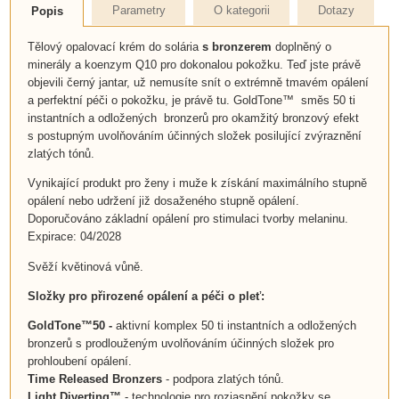
Parametry
O kategorii
Dotazy
Popis
Tělový opalovací krém do solária
s bronzerem
doplněný o
minerály a koenzym Q10 pro dokonalou pokožku. Teď jste právě
objevili černý jantar, už nemusíte snít o extrémně tmavém opálení
a perfektní péči o pokožku, je právě tu. GoldTone™ směs 50 ti
instantních a odložených bronzerů pro okamžitý bronzový efekt
s postupným uvolňováním účinných složek posilující zvýraznění
zlatých tónů.
Vynikající produkt pro ženy i muže k získání maximálního stupně
opálení nebo udržení již dosaženého stupně opálení.
Doporučováno základní opálení pro stimulaci tvorby melaninu.
Expirace: 04/2028
Svěží květinová vůně.
Složky pro přirozené opálení a péči o pleť:
GoldTone™
50 -
aktivní komplex 50 ti instantních a odložených
bronzerů s prodlouženým uvolňováním účinných složek pro
prohloubení opálení.
Time
Released Bronzers
- podpora zlatých tónů.
Light Diverting™
- technologie pro rozjasnění pokožky se