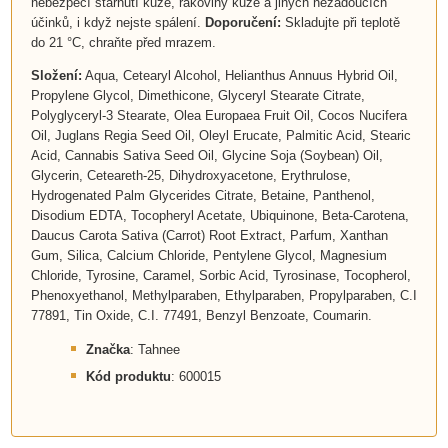
nebezpečí stárnutí kůže, rakoviny kůže a jiných nežádoucích
účinků, i když nejste spálení.
Doporučení:
Skladujte při teplotě
do 21 °C, chraňte před mrazem.
Složení:
Aqua, Cetearyl Alcohol, Helianthus Annuus Hybrid Oil,
Propylene Glycol, Dimethicone, Glyceryl Stearate Citrate,
Polyglyceryl-3 Stearate, Olea Europaea Fruit Oil, Cocos Nucifera
Oil, Juglans Regia Seed Oil, Oleyl Erucate, Palmitic Acid, Stearic
Acid, Cannabis Sativa Seed Oil, Glycine Soja (Soybean) Oil,
Glycerin, Ceteareth-25, Dihydroxyacetone, Erythrulose,
Hydrogenated Palm Glycerides Citrate, Betaine, Panthenol,
Disodium EDTA, Tocopheryl Acetate, Ubiquinone, Beta-Carotena,
Daucus Carota Sativa (Carrot) Root Extract, Parfum, Xanthan
Gum, Silica, Calcium Chloride, Pentylene Glycol, Magnesium
Chloride, Tyrosine, Caramel, Sorbic Acid, Tyrosinase, Tocopherol,
Phenoxyethanol, Methylparaben, Ethylparaben, Propylparaben, C.I
77891, Tin Oxide, C.I. 77491, Benzyl Benzoate, Coumarin.
Značka
: Tahnee
Kód produktu
: 600015