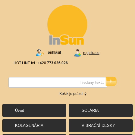
přihlásit
registrace
HOT LINE tel.: +420
773 036 026
Košík je prázdný
Úvod
SOLÁRIA
KOLAGENÁRIA
VIBRAČNÍ DESKY