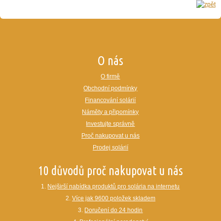
O nás
O firmě
Obchodní podmínky
Financování solárií
Náměty a připomínky
Investujte správně
Proč nakupovat u nás
Prodej solárií
10 důvodů proč nakupovat u nás
1.
Nejširší nabídka produktů pro solária na internetu
2.
Více jak 9600 položek skladem
3.
Doručení do 24 hodin