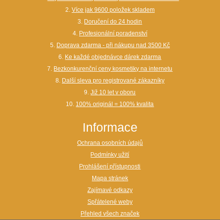
2.
Více jak 9600 položek skladem
3.
Doručení do 24 hodin
4.
Profesionální poradenství
5.
Doprava zdarma - při nákupu nad 3500 Kč
6.
Ke každé objednávce dárek zdarma
7.
Bezkonkurenční ceny kosmetiky na internetu
8.
Další sleva pro registrované zákazníky
9.
Již 10 let v oboru
10.
100% originál = 100% kvalita
Informace
Ochrana osobních údajů
Podmínky užití
Prohlášení přístupnosti
Mapa stránek
Zajímavé odkazy
Spřátelené weby
Přehled všech značek