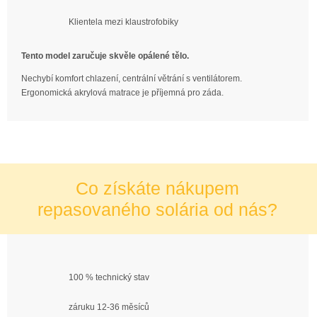
Klientela mezi klaustrofobiky
Tento model zaručuje skvěle opálené tělo.
Nechybí komfort chlazení, centrální větrání s ventilátorem.
Ergonomická akrylová matrace je příjemná pro záda.
Co získáte nákupem
repasovaného solária od nás?
100 % technický stav
záruku 12-36 měsíců