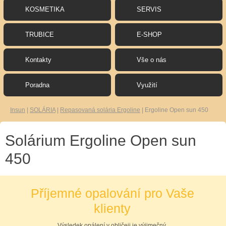
KOSMETIKA
SERVIS
TRUBICE
E-SHOP
Kontakty
Vše o nás
Poradna
Využití
Insun
|
SOLÁRIA
|
Repasovaná solária Ergoline
|
Ergoline Open sun 450
Solárium Ergoline Open sun
450
Příjemné opalování pro Vaše
klienty
Výsledek opálení v obličeji je výjimečný.