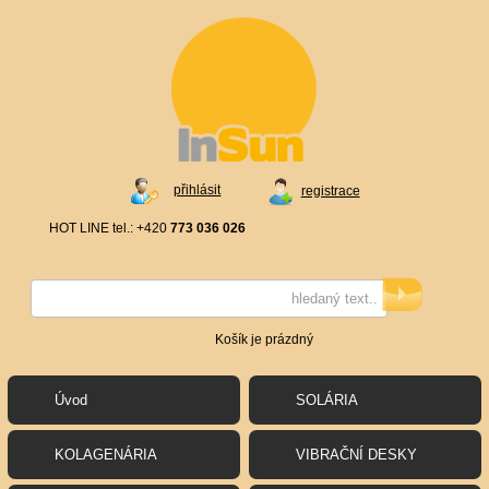
přihlásit
registrace
HOT LINE tel.: +420
773 036 026
Košík je prázdný
Úvod
SOLÁRIA
KOLAGENÁRIA
VIBRAČNÍ DESKY