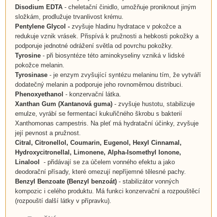
Disodium EDTA
- cheletační činidlo, umožňuje proniknout jiným
složkám, prodlužuje trvanlivost krému.
Pentylene Glycol
-
zvyšuje hladinu hydratace v pokožce a
redukuje vznik vrásek. Přispívá k pružnosti a hebkosti pokožky a
podporuje jednotné odrážení světla od povrchu pokožky.
Tyrosine
- při biosyntéze této aminokyseliny vzniká v lidské
pokožce melanin.
Tyrosinase
- je enzym zvyšující syntézu melaninu tím, že vytváří
dodatečný melanin a podporuje jeho rovnoměrnou distribuci.
Phenoxyethanol
- konzervační látka.
Xanthan Gum (Xantanová guma)
- zvyšuje hustotu, stabilizuje
emulze, vyrábí se fermentací kukuřičného škrobu s bakterií
Xanthomonas campestris. Na pleť má hydratační účinky, zvyšuje
její pevnost a pružnost.
Citral,
Citronellol, Coumarin, Eugenol, Hexyl Cinnamal,
Hydroxycitronellal,
Limonene,
Alpha-Isomethyl Ionone,
Linalool
- přidávají se za účelem vonného efektu a jako
deodorační přísady, které omezují nepříjemné tělesné pachy.
Benzyl Benzoate (Benzyl benzoát)
- stabilizátor vonných
kompozic i celého produktu. Má funkci konzervační a rozpouštěcí
(rozpouští další látky v přípravku).