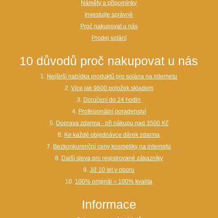
Náměty a připomínky
Investujte správně
Proč nakupovat u nás
Prodej solárií
10 důvodů proč nakupovat u nás
1.
Nejširší nabídka produktů pro solária na internetu
2.
Více jak 9600 položek skladem
3.
Doručení do 24 hodin
4.
Profesionální poradenství
5.
Doprava zdarma - při nákupu nad 3500 Kč
6.
Ke každé objednávce dárek zdarma
7.
Bezkonkurenční ceny kosmetiky na internetu
8.
Další sleva pro registrované zákazníky
9.
Již 10 let v oboru
10.
100% originál = 100% kvalita
Informace