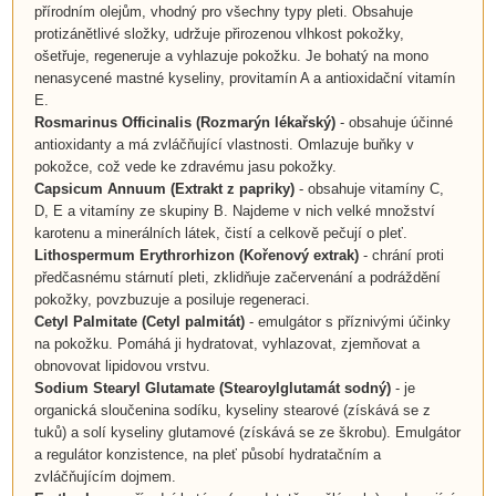
přírodním olejům, vhodný pro všechny typy pleti. Obsahuje
protizánětlivé složky, udržuje přirozenou vlhkost pokožky,
ošetřuje, regeneruje a vyhlazuje pokožku. Je bohatý na mono
nenasycené mastné kyseliny, provitamín A a antioxidační vitamín
E.
Rosmarinus Officinalis
(
Rozmarýn lékařský
)
- obsahuje účinné
antioxidanty a má zvláčňující vlastnosti. Omlazuje buňky v
pokožce, což vede ke zdravému jasu pokožky.
Capsicum Annuum
(
Extrakt z papriky
)
- obsahuje vitamíny C,
D, E a vitamíny ze skupiny B. Najdeme v nich velké množství
karotenu a minerálních látek, čistí a celkově pečují o pleť.
Lithospermum Erythrorhizon (
Kořenový extrak
)
- chrání proti
předčasnému stárnutí pleti, zklidňuje začervenání a podráždění
pokožky, povzbuzuje a posiluje regeneraci.
Cetyl Palmitate (Cetyl palmitát)
- emulgátor s příznivými účinky
na pokožku. Pomáhá ji hydratovat, vyhlazovat, zjemňovat a
obnovovat lipidovou vrstvu.
Sodium Stearyl Glutamate (Stearoylglutamát sodný)
- je
organická sloučenina sodíku, kyseliny stearové (získává se z
tuků) a solí kyseliny glutamové (získává se ze škrobu). Emulgátor
a regulátor konzistence, na pleť působí hydratačním a
zvláčňujícím dojmem.