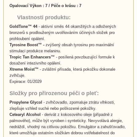
Opalovací Výkon : 7 / Péče o krásu : 7
Vlastnosti produktu:
GoldTone™ 44
- aktivní směs 44 okamžitých a odložených
bronzerů
s prodlouženým uvolňováním účinných složek pro
prohloubení opálení.
Tyrosine Boost™
-
zvýšený obsah tyrosinu pro maximální
stimulaci produkce melaninu.
Tropic Tan Enhancers™
- posílená povzbuzující formule k
dosažení intezivního opálení.
Xtreme Moist™
-
zvláštní přísada, která pokožku dokonale
zvlhčuje.
Expirace: 01/2029
Složky pro přirozenou péči o pleť:
Propylene Glycol
- zvlhčovadlo, zpomaluje ztrátu vlhkosti,
zlepšuje vzhled suché nebo poškozené pokožky.
Cetearyl Alcohol
- derivát z kokosového oleje (případně z
palmového), může být vyroben i synteticky. Nevyvolává alergie,
nedráždí, vhodný na citlivou pokožku. Emulgátor a zahušťovadlo,
které umožňuje ostatním složkám dobrou vstřebatelnost do