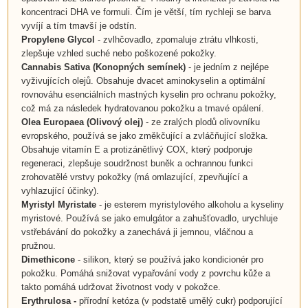
koncentraci DHA ve formuli. Čím je větší, tím rychleji se barva
vyvíjí a tím tmavší je odstín.
Propylene Glycol
- zvlhčovadlo, zpomaluje ztrátu vlhkosti,
zlepšuje vzhled suché nebo poškozené pokožky.
Cannabis Sativa
(Konopných semínek)
- je jedním z nejlépe
vyživujících olejů. Obsahuje dvacet aminokyselin a optimální
rovnováhu esenciálních mastných kyselin pro ochranu pokožky,
což má za následek hydratovanou pokožku a tmavé opálení.
Olea Europaea
(
Olivový olej
)
- ze zralých plodů olivovníku
evropského, používá se jako změkčující a zvláčňující složka.
Obsahuje vitamín E a protizánětlivý COX, který podporuje
regeneraci, zlepšuje soudržnost buněk a ochrannou funkci
zrohovatělé vrstvy pokožky (má omlazující, zpevňující a
vyhlazující účinky).
Myristyl Myristate
- je esterem myristylového alkoholu a kyseliny
myristové. Používá se jako emulgátor a zahušťovadlo, urychluje
vstřebávání do pokožky a zanechává ji jemnou, vláčnou a
pružnou.
Dimethicone
- silikon, který se používá jako kondicionér pro
pokožku. Pomáhá snižovat vypařování vody z povrchu kůže a
takto pomáhá udržovat životnost vody v pokožce.
Erythrulosa -
přírodní ketóza (v podstatě umělý cukr) podporující