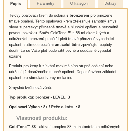
Parametry
O kategorii
Dotazy
Popis
Tělový opalovací krém do solária
s bronzerem
pro přirozeně
tmavé opálení. Tento opalovací krém ztělesňuje samotný smysl
slova supersexy: přirozeně tmavé a hluboké opálení a bezvadně
pevnou pokožku. Směs GoldTone ™ s 88 mi okamžitých a
odložených bronzerů propůjčí pleti tmavé přirozeně vypadající
opálení, zatímco speciální
anticelulitidní
zpevňující peptidy
docílí, že se Vaše pleť bude cítit pevně a současně vypadat
úžasně.
Produkt pro ženy k získání maximálního stupně opálení nebo
udržení již dosaženého stupně opálení. Doporučováno základní
opálení pro stimulaci tvorby melaninu.
Smyslně květinová vůně.
Typ produktu: bronzer
-
LEVEL 3
Opalovací Výkon : 8+ / Péče o krásu : 8
Vlastnosti produktu:
GoldTone™ 88
- aktivní komplex 88 mi instantních a odložených