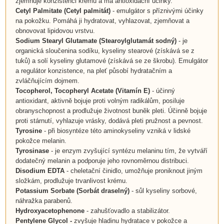
zjemňuje konzistenci krému a má antioxidační účinky.
Cetyl Palmitate (Cetyl palmitát)
- emulgátor s příznivými účinky
na pokožku. Pomáhá ji hydratovat, vyhlazovat, zjemňovat a
obnovovat lipidovou vrstvu.
Sodium Stearyl Glutamate (Stearoylglutamát sodný)
- je
organická sloučenina sodíku, kyseliny stearové (získává se z
tuků) a solí kyseliny glutamové (získává se ze škrobu). Emulgátor
a regulátor konzistence, na pleť působí hydratačním a
zvláčňujícím dojmem.
Tocopherol,
Tocopheryl Acetate
(
Vitamín E
)
- účinný
antioxidant, aktivně bojuje proti volným radikálům, posiluje
obranyschopnost a prodlužuje životnost buněk pleti. Účinně bojuje
proti stárnutí, vyhlazuje vrásky, dodává pleti pružnost a pevnost.
Tyrosine
- při biosyntéze této aminokyseliny vzniká v lidské
pokožce melanin.
Tyrosinase
- je enzym zvyšující syntézu melaninu tím, že vytváří
dodatečný melanin a podporuje jeho rovnoměrnou distribuci.
Disodium EDTA
- cheletační činidlo, umožňuje proniknout jiným
složkám, prodlužuje trvanlivost krému.
Potassium Sorbate (Sorbát draselný)
- sůl kyseliny sorbové,
náhražka parabenů.
Hydroxyacetophenone
- zahušťovadlo a stabilizátor.
Pentylene Glycol
-
zvyšuje hladinu hydratace v pokožce a