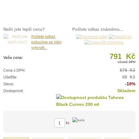
Našli jste lepší cenu?
Pošlete odkaz známému...
Pošlete odkaz,
pokusíme se Vám
vyhovět...
791 Kč
Vaše cena:
včetně DPH
879 Kč
Cena s DPH:
88 Kč
Ušetříte:
-10%
Sleva:
Skladem
Dostupnost:
ks