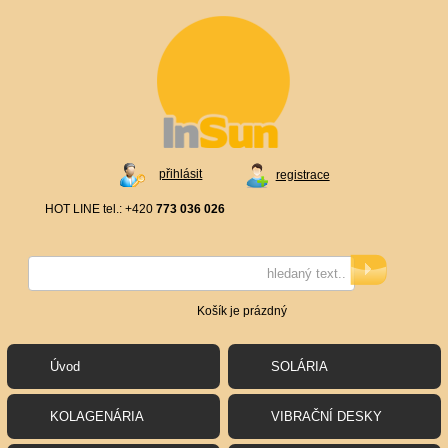
přihlásit
registrace
HOT LINE tel.: +420
773 036 026
Košík je prázdný
Úvod
SOLÁRIA
KOLAGENÁRIA
VIBRAČNÍ DESKY