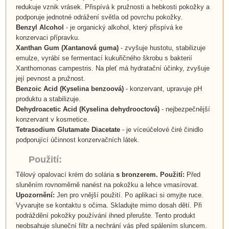
redukuje vznik vrásek. Přispívá k pružnosti a hebkosti pokožky a
podporuje jednotné odrážení světla od povrchu pokožky.
Benzyl Alcohol
- je organický alkohol, který přispívá ke
konzervaci přípravku.
Xanthan Gum (Xantanová guma)
- zvyšuje hustotu, stabilizuje
emulze, vyrábí se fermentací kukuřičného škrobu s bakterií
Xanthomonas campestris. Na pleť má hydratační účinky, zvyšuje
její pevnost a pružnost.
Benzoic Acid
(
Kyselina benzoová
)
- konzervant, upravuje pH
produktu a stabilizuje.
Dehydroacetic Acid
(
Kyselina dehydrooctová
)
- nejbezpečnější
konzervant v kosmetice.
Tetrasodium Glutamate Diacetate
- je víceúčelové čiré činidlo
podporující účinnost konzervačních látek.
Použití:
Tělový opalovací krém do solária
s bronzerem. Použití:
Před
sluněním rovnoměrně nanést na pokožku a lehce vmasírovat.
Upozornění:
Jen pro vnější použití. Po aplikaci si omyjte ruce.
Vyvarujte se kontaktu s očima. Skladujte mimo dosah dětí. Při
podráždění pokožky používání ihned přerušte. Tento produkt
neobsahuje sluneční filtr a nechrání vás před spálením sluncem.