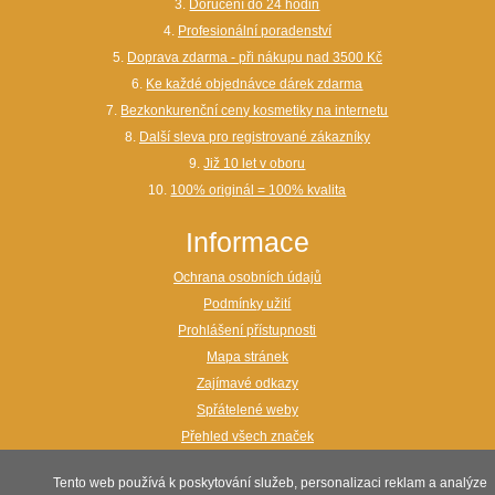
3.
Doručení do 24 hodin
4.
Profesionální poradenství
5.
Doprava zdarma - při nákupu nad 3500 Kč
6.
Ke každé objednávce dárek zdarma
7.
Bezkonkurenční ceny kosmetiky na internetu
8.
Další sleva pro registrované zákazníky
9.
Již 10 let v oboru
10.
100% originál = 100% kvalita
Informace
Ochrana osobních údajů
Podmínky užití
Prohlášení přístupnosti
Mapa stránek
Zajímavé odkazy
Spřátelené weby
Přehled všech značek
webdesign:
www.maxon.cz
Tento web používá k poskytování služeb, personalizaci reklam a analýze