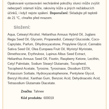
Opakované vystavování nechráněné pokožky slunci může zvýšit
nebezpečí stárnutí kůže, rakoviny kůže a jiných nežádoucích
účinků, i když nejste spálení.
Doporučení:
Skladujte při teplotě
do 21 °C, chraňte před mrazem.
Složení:
Aqua, Cetearyl Alcohol, Helianthus Annuus Hybrid Oil, Juglans
Regia Seed Oil, Glycerin, Propanediol, Cetearyl Glucoside, Coco-
Caprylate, Parfum, Dihydroxyacetone, Propylene Glycol, Cannabis
Sativa Seed Oil, Olea Europaea Fruit Oil, Myristyl Myristate,
Dimethocone, Erythrulose, Lupinus Albus Seed Extract,
Helianthus Annuus Seed Oil, Fisetin, Raspberry Ketone, Lecithin,
Cetyl Palmitate, Sodium Stearyl Glutamate, Tocopherol,
Tocopherol Acetate, Tyrosine, Tyrosinase, Disodium EDTA,
Potassium Sorbate, Hydroxyacetophenone, Pentylene Glycol,
Benzyl Alcohol, Xanthan Gum, Benzoic Acid, Dehydroacetic Acid,
Tetrasodium Glutamate Diacetate.
Značka
: Tahnee
Kód produktu
: 600019