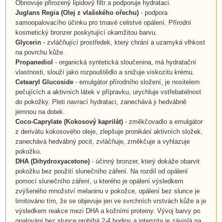
Obnovuje přirozený lipidový filtr a podporuje hydrataci.
Juglans Regia
(
Olej z vlašského ořechu
)
- podpora
samoopalovacího účinku pro tmavé celistvé opálení. Přírodní
kosmetický bronzer poskytující okamžitou barvu.
Glycerin
- zvláčňující prostředek, který chrání a uzamyká vlhkost
na povrchu kůže.
Propanediol
- organická syntetická sloučenina, má hydratační
vlastnosti, slouží jako rozpouštědlo a snižuje viskozitu krému.
Cetearyl Glucoside
- emulgátor přírodního složení, je nositelem
pečujících a aktivních látek v přípravku, urychluje vstřebatelnost
do pokožky. Pleti navrací hydrataci, zanechává ji hedvábně
jemnou na dotek.
Coco-Caprylate
(
Kokosový kaprilát
)
- změkčovadlo a emulgátor
z derivátu kokosového oleje, zlepšuje pronikání aktivních složek,
zanechává hedvábný pocit, zvláčňuje, změkčuje a vyhlazuje
pokožku.
DHA (Dihydroxyacetone)
- účinný bronzer, který dokáže obarvit
pokožku bez použití slunečního záření. Na rozdíl od opálení
pomocí slunečního záření, u kterého je opálení výsledkem
zvýšeného množství melaninu v pokožce, opálení bez slunce je
limitováno tím, že se objevuje jen ve svrchních vrstvách kůže a je
výsledkem reakce mezi DHA a kožními proteiny. Vývoj barvy po
opalování bez slunce probíhá 2-4 hodiny a intenzita je závislá na