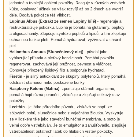
jednotné a trvalejší opálení pokožky. Reaguje v různých vrstvách
kůže, opalovací účinek se však rozvíjí až po 2 dnech ale vydrží
déle. Dodává pokožce též vlhkost.
Lupinus Albus
(
Extrakt ze semen Lupiny bílé
)
- regeneruje a
restrukturalizuje pokožku. Lupina je bohatá na glutamíny, peptidy
a oligosacharidy. Zlepšuje syntézu peptidů a lipidů, a tím zlepšuje
ochrannou funkci pleti. Pomáhá hydratovat, vyživovat a chránit
pleť.
Helianthus Annuus
(
Slunečnicový olej
)
- působí jako
vyhlazující přísada a pleťový kondicionér. Pomáhá pokožku
regenerovat, zachovává její pružnost, pevnost a vláčnost.
Obnovuje přirozený lipidový filtr a podporuje hydrataci.
Fisetin
- je silný antioxidant ze skupiny polyfenolů, který pomáhá
odstranit stárnoucí nebo poškozené buňky.
Raspberry Ketone (Malina)
-
zpomaluje stárnutí organismu,
pomáhá hojit různá poranění, zklidňuje a zlepšují celkový stav
pokožky.
Lecithin
- je látka přírodního původu, získává se např. ze
sójových bobů, slunečnice nebo z vaječného žloutku. Vyskytuje
se v lidském těle jako stavební buněčná membrána, a proto je
velmi dobře vstřebáván. Je to emulgátor a zahušťovadlo, zlepšuje
vstřebatelnost ostatních látek do hlubších vrstev pokožky,