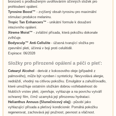
bronzerů s prodlouženým uvolňováním účinných složek pro
prohloubení opálení.
Tyrosine Boost™
- zvýšený obsah tyrosinu pro maximální
stimulaci produkce melaninu.
Tropic Tan Enhancers™
- unikátní formule k dosažení
intezivního opálení.
Xtreme Moist™
- zvláštní přísada, která pokožku dokonale
zvlhčuje.
Bodysculp™ Anti
-
Cellulite
- úžasná tvarující složka pro
zpevnění pleti, účinná v boji proti celulitidě.
Expirace: 06/2028
Složky pro přirozené opálení a péči o pleť:
Cetearyl Alcohol
- derivát z kokosového oleje (případně z
palmového), může být vyroben i synteticky. Nevyvolává alergie,
nedráždí, vhodný na citlivou pokožku. Emulgátor a zahušťovadlo,
které umožňuje ostatním složkám dobrou vstřebatelnost do
hlubších vrstev pleti, zjemňuje, vyhlazuje a na povrchu vytváří
ochranný film, čímž uzamyká její přirozenou hydrataci.
Helianthus Annuus
(
Slunečnicový olej
)
- působí jako
vyhlazující přísada a pleťový kondicionér. Pomáhá pokožku
regenerovat, zachovává její pružnost, pevnost a vláčnost.