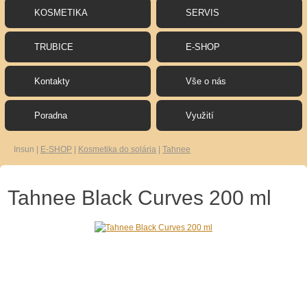
KOSMETIKA
SERVIS
TRUBICE
E-SHOP
Kontakty
Vše o nás
Poradna
Využití
Insun
|
E-SHOP
|
Kosmetika do solária
|
Tahnee
Tahnee Black Curves 200 ml