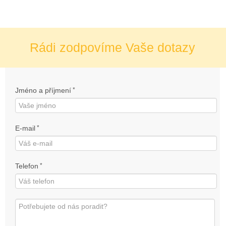
Rádi zodpovíme Vaše dotazy
Jméno a příjmení
*
E-mail
*
Telefon
*