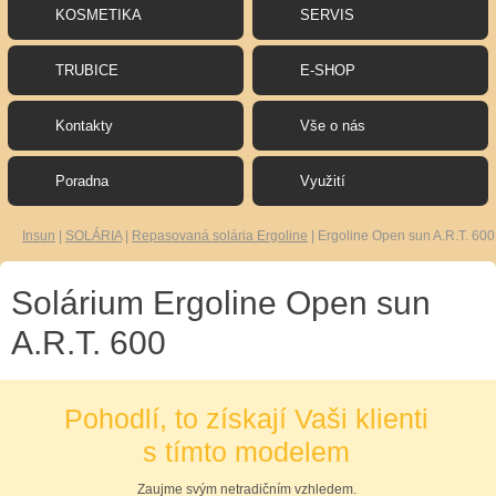
KOSMETIKA
SERVIS
TRUBICE
E-SHOP
Kontakty
Vše o nás
Poradna
Využití
Insun
|
SOLÁRIA
|
Repasovaná solária Ergoline
|
Ergoline Open sun A.R.T. 600
Solárium Ergoline Open sun
A.R.T. 600
Pohodlí, to získají Vaši klienti
s tímto modelem
Zaujme svým netradičním vzhledem.