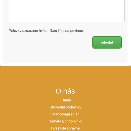
Položky označené hvězdičkou (*) jsou povinné.
O nás
O firmě
Obchodní podmínky
Financování solárií
Náměty a připomínky
Investujte správně