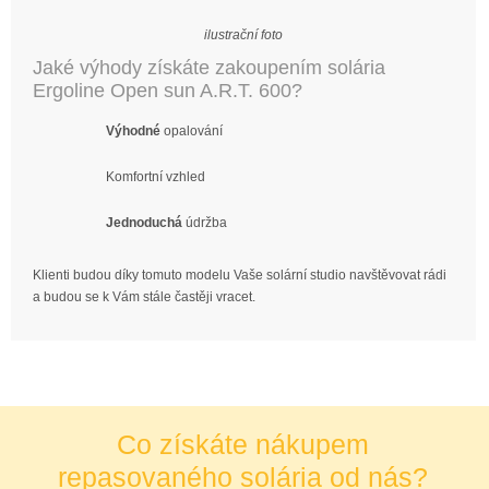
ilustrační foto
Jaké výhody získáte zakoupením solária
Ergoline Open sun A.R.T. 600?
Výhodné
opalování
Komfortní vzhled
Jednoduchá
údržba
Klienti budou díky tomuto modelu Vaše solární studio navštěvovat rádi
a budou se k Vám stále častěji vracet.
Co získáte nákupem
repasovaného solária od nás?