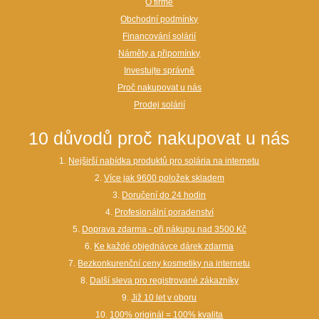
O firmě
Obchodní podmínky
Financování solárií
Náměty a připomínky
Investujte správně
Proč nakupovat u nás
Prodej solárií
10 důvodů proč nakupovat u nás
1.
Nejširší nabídka produktů pro solária na internetu
2.
Více jak 9600 položek skladem
3.
Doručení do 24 hodin
4.
Profesionální poradenství
5.
Doprava zdarma - při nákupu nad 3500 Kč
6.
Ke každé objednávce dárek zdarma
7.
Bezkonkurenční ceny kosmetiky na internetu
8.
Další sleva pro registrované zákazníky
9.
Již 10 let v oboru
10.
100% originál = 100% kvalita