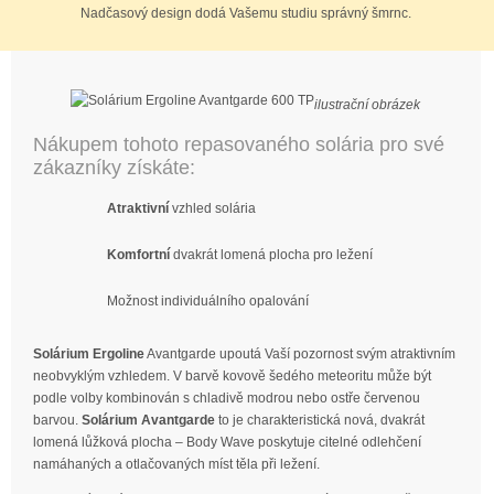
Nadčasový design dodá Vašemu studiu správný šmrnc.
ilustrační obrázek
Nákupem tohoto repasovaného solária pro své
zákazníky získáte:
Atraktivní
vzhled solária
Komfortní
dvakrát lomená plocha pro ležení
Možnost individuálního opalování
Solárium Ergoline
Avantgarde upoutá Vaší pozornost svým atraktivním
neobvyklým vzhledem. V barvě kovově šedého meteoritu může být
podle volby kombinován s chladivě modrou nebo ostře červenou
barvou.
Solárium Avantgarde
to je charakteristická nová, dvakrát
lomená lůžková plocha – Body Wave poskytuje citelné odlehčení
namáhaných a otlačovaných míst těla při ležení.