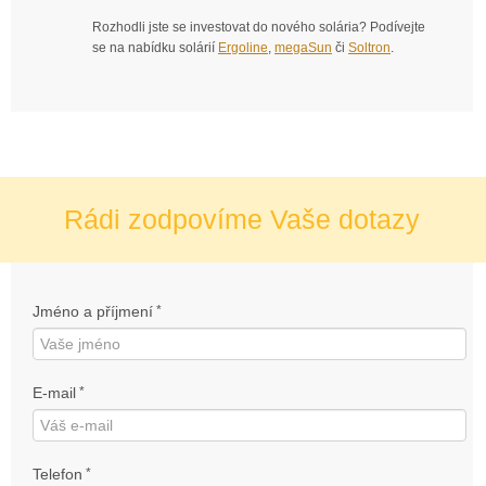
Rozhodli jste se investovat do nového solária? Podívejte
se na nabídku solárií
Ergoline
,
megaSun
či
Soltron
.
Rádi zodpovíme Vaše dotazy
Jméno a příjmení
*
E-mail
*
Telefon
*