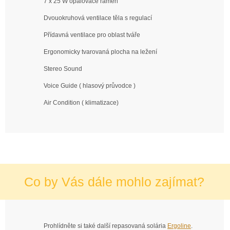
7 x 25 W opalovače ramen
Dvouokruhová ventilace těla s regulací
Přídavná ventilace pro oblast tváře
Ergonomicky tvarovaná plocha na ležení
Stereo Sound
Voice Guide ( hlasový průvodce )
Air Condition ( klimatizace)
Co by Vás dále mohlo zajímat?
Prohlídněte si také další repasovaná solária
Ergoline
.