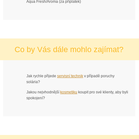
Aqua Fresh/Aroma (za příplatek)
Co by Vás dále mohlo zajímat?
Jak rychle přijede
servisní technik
v případě poruchy
solária?
Jakou nejvhodnější
kosmetiku
koupit pro své klienty, aby byli
spokojení?