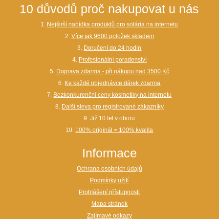
10 důvodů proč nakupovat u nás
1.
Nejširší nabídka produktů pro solária na internetu
2.
Více jak 9600 položek skladem
3.
Doručení do 24 hodin
4.
Profesionální poradenství
5.
Doprava zdarma - při nákupu nad 3500 Kč
6.
Ke každé objednávce dárek zdarma
7.
Bezkonkurenční ceny kosmetiky na internetu
8.
Další sleva pro registrované zákazníky
9.
Již 10 let v oboru
10.
100% originál = 100% kvalita
Informace
Ochrana osobních údajů
Podmínky užití
Prohlášení přístupnosti
Mapa stránek
Zajímavé odkazy