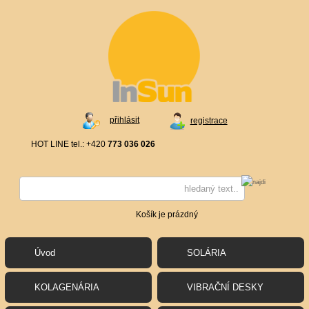
přihlásit
registrace
HOT LINE tel.: +420
773 036 026
Košík je prázdný
Úvod
SOLÁRIA
KOLAGENÁRIA
VIBRAČNÍ DESKY