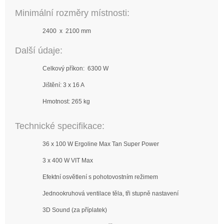
Minimální rozměry místnosti:
2400 x 2100 mm
Další údaje:
Celkový příkon: 6300 W
Jištění: 3 x 16 A
Hmotnost: 265 kg
Technické specifikace:
36 x 100 W Ergoline Max Tan Super Power
3 x 400 W VIT Max
Efektní osvětlení s pohotovostním režimem
Jednookruhová ventilace těla, tři stupně nastavení
3D Sound (za příplatek)