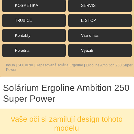
KOSMETIKA
SERVIS
TRUBICE
E-SHOP
Kontakty
Vše o nás
Poradna
Využití
Insun
|
SOLÁRIA
|
Repasovaná solária Ergoline
|
Ergoline Ambition 250 Super
Power
Solárium Ergoline Ambition 250
Super Power
Vaše oči si zamilují design tohoto
modelu