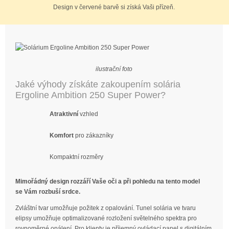
Design v červené barvě si získá Vaši přízeň.
ilustrační foto
Jaké výhody získáte zakoupením solária
Ergoline Ambition 250 Super Power?
Atraktivní
vzhled
Komfort
pro zákazníky
Kompaktní rozměry
Mimořádný design rozzáří Vaše oči a při pohledu na tento model
se Vám rozbuší srdce.
Zvláštní tvar umožňuje požitek z opalování. Tunel solária ve tvaru
elipsy umožňuje optimalizované rozložení světelného spektra pro
rovnoměrné opálení. Pro klienty je příjemný ovládací panel s digitálním