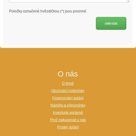
Položky označené hvězdičkou (*) jsou povinné.
O nás
O firmě
Obchodní podmínky
Financování solárií
Náměty a připomínky
Investujte správně
Proč nakupovat u nás
Prodej solárií