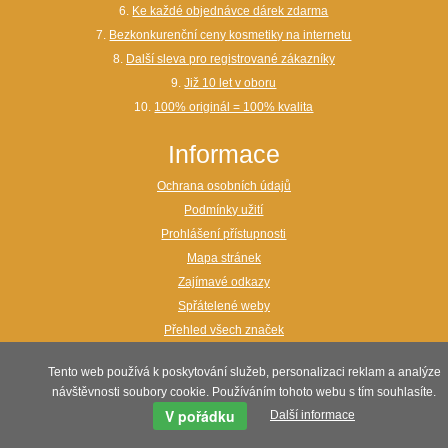
6.
Ke každé objednávce dárek zdarma
7.
Bezkonkurenční ceny kosmetiky na internetu
8.
Další sleva pro registrované zákazníky
9.
Již 10 let v oboru
10.
100% originál = 100% kvalita
Informace
Ochrana osobních údajů
Podmínky užití
Prohlášení přístupnosti
Mapa stránek
Zajímavé odkazy
Spřátelené weby
Přehled všech značek
webdesign:
www.maxon.cz
Tento web používá k poskytování služeb, personalizaci reklam a analýze
návštěvnosti soubory cookie. Používáním tohoto webu s tím souhlasíte.
V pořádku
Další informace