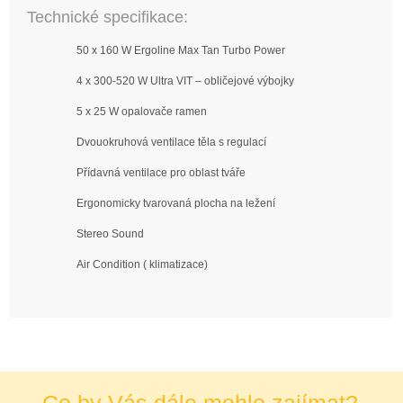
Technické specifikace:
50 x 160 W Ergoline Max Tan Turbo Power
4 x 300-520 W Ultra VIT – obličejové výbojky
5 x 25 W opalovače ramen
Dvouokruhová ventilace těla s regulací
Přídavná ventilace pro oblast tváře
Ergonomicky tvarovaná plocha na ležení
Stereo Sound
Air Condition ( klimatizace)