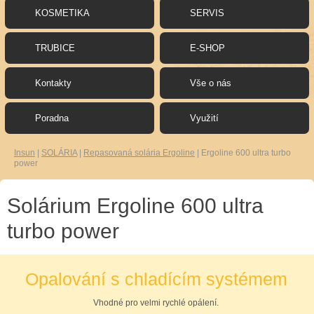
KOSMETIKA
SERVIS
TRUBICE
E-SHOP
Kontakty
Vše o nás
Poradna
Využití
Insun
|
SOLÁRIA
|
Repasovaná solária Ergoline
|
Ergoline 600 ultra turbo
power
Solárium Ergoline 600 ultra
turbo power
Opalování s chladícím systémem
Vhodné pro velmi rychlé opálení.