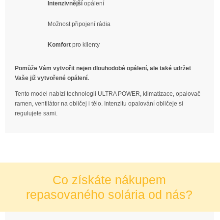
Intenzivnější
opálení
Možnost připojení rádia
Komfort
pro klienty
Pomůže Vám vytvořit nejen dlouhodobé opálení, ale také udržet
Vaše již vytvořené opálení.
Tento model nabízí technologii ULTRA POWER, klimatizace, opalovač
ramen, ventilátor na obličej i tělo. Intenzitu opalování obličeje si
regulujete sami.
Co získáte nákupem
repasovaného solária od nás?