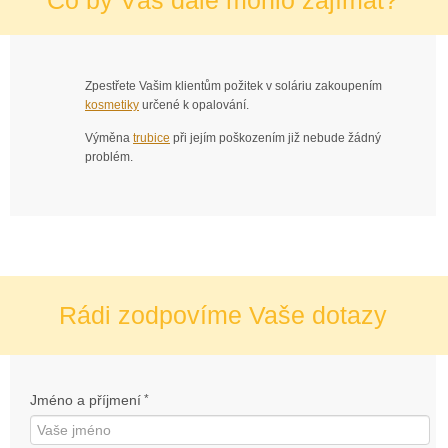
Co by Vás dále mohlo zajímat?
Zpestřete Vašim klientům požitek v soláriu zakoupením
kosmetiky
určené k opalování.
Výměna
trubice
při jejím poškozením již nebude žádný
problém.
Rádi zodpovíme Vaše dotazy
Jméno a příjmení
*