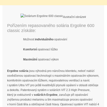
ilustrační obrázek
Pořízením repasovaného solária Ergoline 600
classic získáte:
Možnost
individuálního
opalování
Komfortní
opalovací lůžko
Maximální
opalovací výkon
Ergoline solária
jsou výhodná pro náročnou klientelu, neboť nabízí
osvědčenou opalovací technologii s maximálním opalovacím výkonem,
komfortním opalovacím lůžkem, regulovatelnou ventilací a navíc
i systém Ultra VIT pro ještě kvalitnější plynulé opálení v oblasti obličeje
a dekoltu. Patentovaný systém v soláriích VIT 2.3 High Pressure,
který je exkluzivně v
soláriích Ergoline
, zaručuje při opalování
zvýšenou produkci melaninu a tím maximalizuje proces opalování
v horní části těla a obličejové části hlavy. Opalovací systém VIT nabízí 4