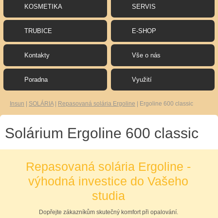
KOSMETIKA
SERVIS
TRUBICE
E-SHOP
Kontakty
Vše o nás
Poradna
Využití
Insun
|
SOLÁRIA
|
Repasovaná solária Ergoline
|
Ergoline 600 classic
Solárium Ergoline 600 classic
Repasovaná solária Ergoline -
výhodná investice do Vašeho
studia
Dopřejte zákazníkům skutečný komfort při opalování.