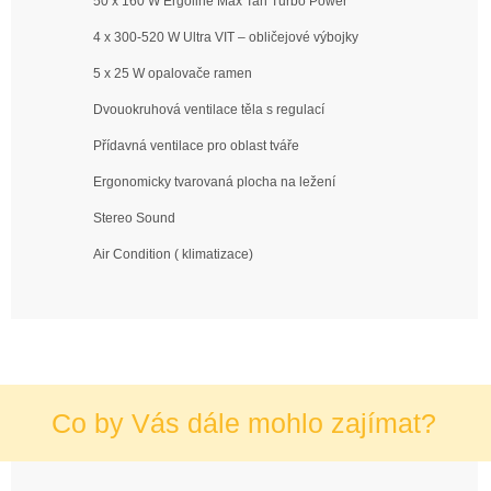
50 x 160 W Ergoline Max Tan Turbo Power
4 x 300-520 W Ultra VIT – obličejové výbojky
5 x 25 W opalovače ramen
Dvouokruhová ventilace těla s regulací
Přídavná ventilace pro oblast tváře
Ergonomicky tvarovaná plocha na ležení
Stereo Sound
Air Condition ( klimatizace)
Co by Vás dále mohlo zajímat?