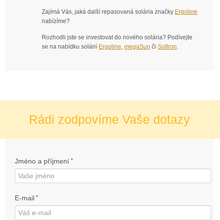
Zajímá Vás, jaká další repasovaná solária značky
Ergoline
nabízíme?
Rozhodli jste se investovat do nového solária? Podívejte
se na nabídku solárií
Ergoline
,
megaSun
či
Soltron
.
Rádi zodpovíme Vaše dotazy
Jméno a příjmení
*
E-mail
*