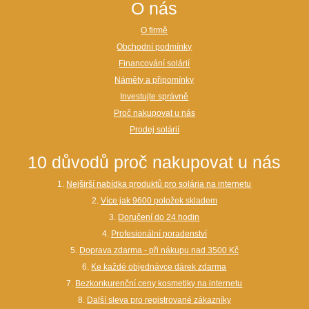
O nás
O firmě
Obchodní podmínky
Financování solárií
Náměty a připomínky
Investujte správně
Proč nakupovat u nás
Prodej solárií
10 důvodů proč nakupovat u nás
1.
Nejširší nabídka produktů pro solária na internetu
2.
Více jak 9600 položek skladem
3.
Doručení do 24 hodin
4.
Profesionální poradenství
5.
Doprava zdarma - při nákupu nad 3500 Kč
6.
Ke každé objednávce dárek zdarma
7.
Bezkonkurenční ceny kosmetiky na internetu
8.
Další sleva pro registrované zákazníky