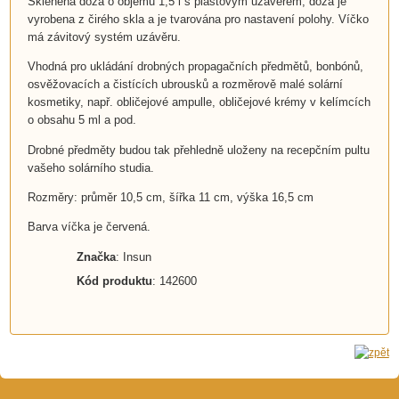
Skleněná dóza o objemu 1,5 l s plastovým uzávěrem, dóza je
vyrobena z čirého skla a je tvarována pro nastavení polohy. Víčko
má závitový systém uzávěru.
Vhodná pro ukládání drobných propagačních předmětů, bonbónů,
osvěžovacích a čistících ubrousků a rozměrově malé solární
kosmetiky, např. obličejové ampulle, obličejové krémy v kelímcích
o obsahu 5 ml a pod.
Drobné předměty budou tak přehledně uloženy na recepčním pultu
vašeho solárního studia.
Rozměry: průměr 10,5 cm, šířka 11 cm, výška 16,5 cm
Barva víčka je červená.
Značka
: Insun
Kód produktu
: 142600