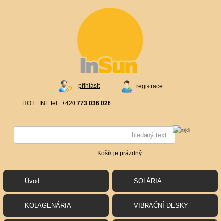
přihlásit
registrace
HOT LINE tel.: +420
773 036 026
Košík je prázdný
Úvod
SOLÁRIA
KOLAGENÁRIA
VIBRAČNÍ DESKY