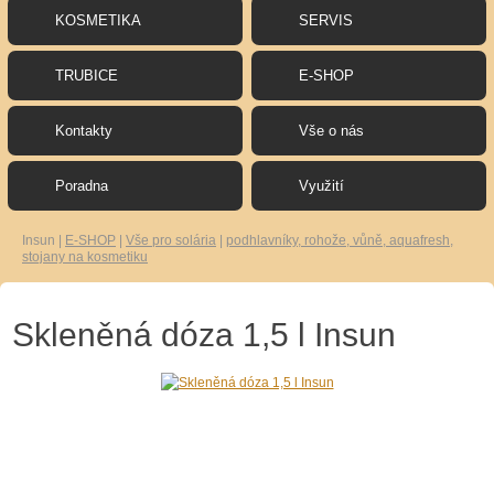
KOSMETIKA
SERVIS
TRUBICE
E-SHOP
Kontakty
Vše o nás
Poradna
Využití
Insun
|
E-SHOP
|
Vše pro solária
|
podhlavníky, rohože, vůně, aquafresh,
stojany na kosmetiku
Skleněná dóza 1,5 l Insun