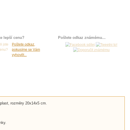
te lepší cenu?
Pošlete odkaz známému...
Pošlete odkaz,
pokusíme se Vám
vyhovět...
 plast, rozměry 20x14x5 cm.
mky.