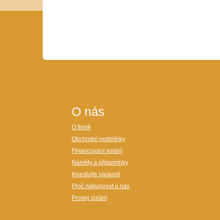
O nás
O firmě
Obchodní podmínky
Financování solárií
Náměty a připomínky
Investujte správně
Proč nakupovat u nás
Prodej solárií