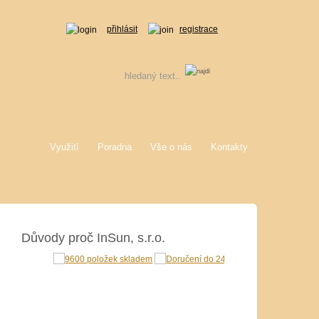
přihlásit
registrace
Využití
Poradna
Vše o nás
Kontakty
Důvody proč InSun, s.r.o.