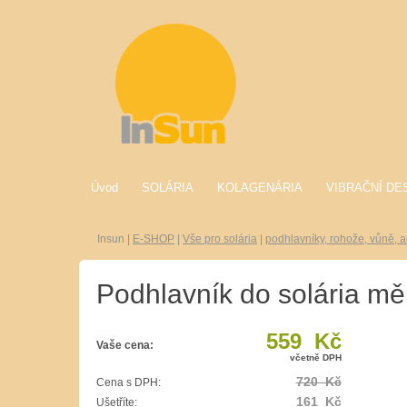
Úvod
SOLÁRIA
KOLAGENÁRIA
VIBRAČNÍ DE
Insun
|
E-SHOP
|
Vše pro solária
|
podhlavníky, rohože, vůně, a
Podhlavník do solária m
559 Kč
Vaše cena:
včetně DPH
720 Kč
Cena s DPH:
161 Kč
Ušetříte: