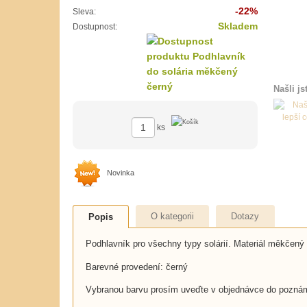
-22%
Sleva:
Skladem
Dostupnost:
Našli js
ks
Novinka
O kategorii
Dotazy
Popis
Podhlavník pro všechny typy solárií. Materiál měkčený
Barevné provedení: černý
Vybranou barvu prosím uveďte v objednávce do pozná