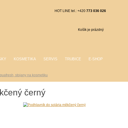
HOT LINE tel.: +420
773 036 026
Košík je prázdný
SKY
KOSMETIKA
SERVIS
TRUBICE
E-SHOP
quafresh, stojany na kosmetiku
ěkčený černý