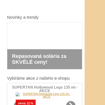
Novinky a trendy
Repasovaná solária za
Nová řa
SKVĚLÉ ceny!
Prestig
Vybíráme akce z našeho e-shopu
SUPERTAN Hollywood Legs 135 ml -
AKCE
‹
›
sleva:
11 %