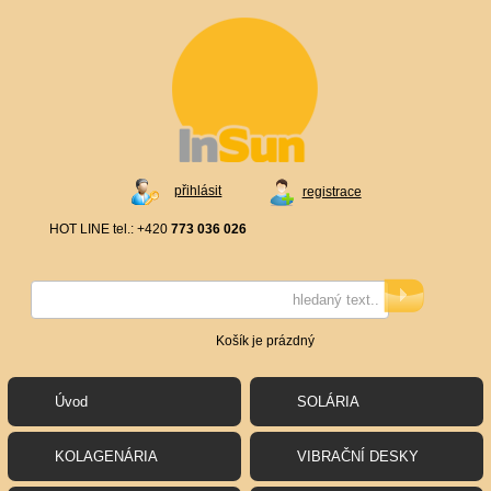
přihlásit
registrace
HOT LINE tel.: +420
773 036 026
Košík je prázdný
Úvod
SOLÁRIA
KOLAGENÁRIA
VIBRAČNÍ DESKY