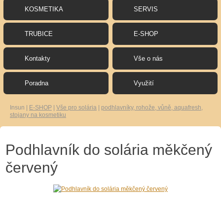
KOSMETIKA
SERVIS
TRUBICE
E-SHOP
Kontakty
Vše o nás
Poradna
Využití
Insun
|
E-SHOP
|
Vše pro solária
|
podhlavníky, rohože, vůně, aquafresh,
stojany na kosmetiku
Podhlavník do solária měkčený
červený