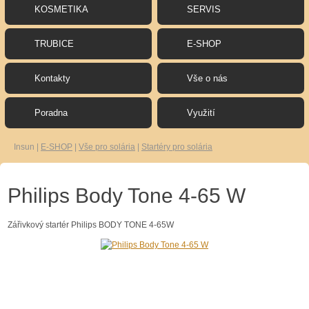
KOSMETIKA
SERVIS
TRUBICE
E-SHOP
Kontakty
Vše o nás
Poradna
Využití
Insun
|
E-SHOP
|
Vše pro solária
|
Startéry pro solária
Philips Body Tone 4-65 W
Zářivkový startér Philips BODY TONE 4-65W