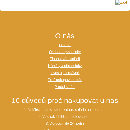
O nás
O firmě
Obchodní podmínky
Financování solárií
Náměty a připomínky
Investujte správně
Proč nakupovat u nás
Prodej solárií
10 důvodů proč nakupovat u nás
1.
Nejširší nabídka produktů pro solária na internetu
2.
Více jak 9600 položek skladem
3.
Doručení do 24 hodin