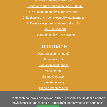
4.
Profesionální poradenství
5.
Doprava zdarma - při nákupu nad 3500 Kč
6.
Ke každé objednávce dárek zdarma
7.
Bezkonkurenční ceny kosmetiky na internetu
8.
Další sleva pro registrované zákazníky
9.
Již 10 let v oboru
10.
100% originál = 100% kvalita
Informace
Ochrana osobních údajů
Podmínky užití
Prohlášení přístupnosti
Mapa stránek
Zajímavé odkazy
Spřátelené weby
Přehled všech značek
webdesign:
www.maxon.cz
Tento web používá k poskytování služeb, personalizaci reklam a analýze
návštěvnosti soubory cookie. Používáním tohoto webu s tím souhlasíte.