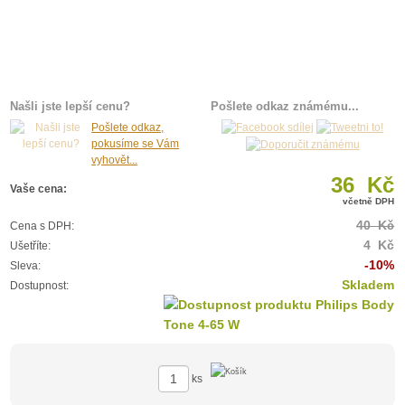
Našli jste lepší cenu?
Pošlete odkaz známému...
Pošlete odkaz,
pokusíme se Vám
vyhovět...
36 Kč
Vaše cena:
včetně DPH
40 Kč
Cena s DPH:
4 Kč
Ušetříte:
-10%
Sleva:
Skladem
Dostupnost:
ks