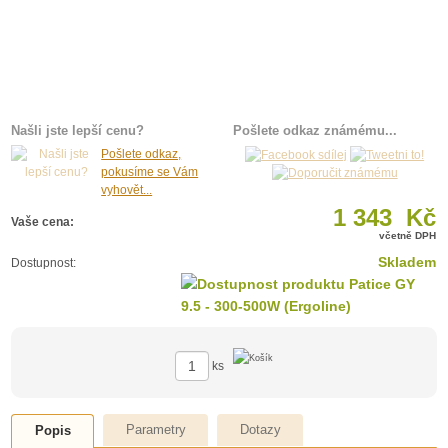
Našli jste lepší cenu?
Pošlete odkaz známému...
Pošlete odkaz,
pokusíme se Vám
vyhovět...
1 343 Kč
Vaše cena:
včetně DPH
Skladem
Dostupnost:
ks
Parametry
Dotazy
Popis