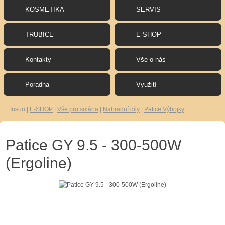
KOSMETIKA
SERVIS
TRUBICE
E-SHOP
Kontakty
Vše o nás
Poradna
Využití
Insun
|
E-SHOP
|
Vše pro solária
|
Nahradní díly
|
Patice Výbojky
Patice GY 9.5 - 300-500W
(Ergoline)