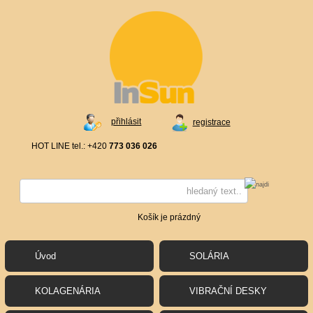
přihlásit
registrace
HOT LINE tel.: +420
773 036 026
Košík je prázdný
Úvod
SOLÁRIA
KOLAGENÁRIA
VIBRAČNÍ DESKY