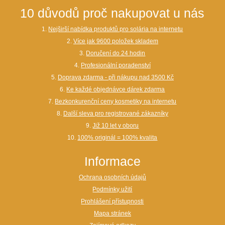
10 důvodů proč nakupovat u nás
1.
Nejširší nabídka produktů pro solária na internetu
2.
Více jak 9600 položek skladem
3.
Doručení do 24 hodin
4.
Profesionální poradenství
5.
Doprava zdarma - při nákupu nad 3500 Kč
6.
Ke každé objednávce dárek zdarma
7.
Bezkonkurenční ceny kosmetiky na internetu
8.
Další sleva pro registrované zákazníky
9.
Již 10 let v oboru
10.
100% originál = 100% kvalita
Informace
Ochrana osobních údajů
Podmínky užití
Prohlášení přístupnosti
Mapa stránek