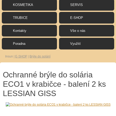
KOSMETIKA
SERVIS
TRUBICE
E-SHOP
Kontakty
Vše o nás
Poradna
Využití
Insun
|
E-SHOP
|
Brýle do solárií
Ochranné brýle do solária
ECO1 v krabičce - balení 2 ks
LESSIAN GISS