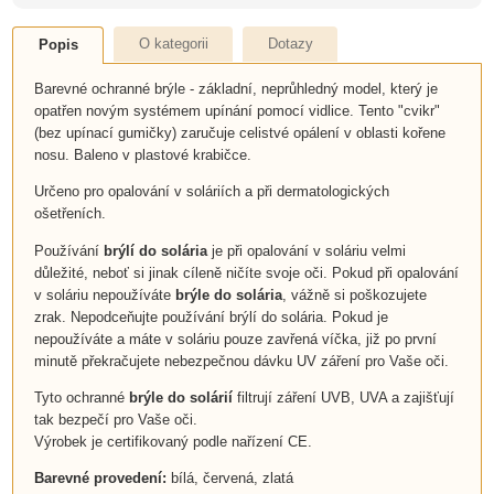
O kategorii
Dotazy
Popis
Barevné ochranné brýle - základní, neprůhledný model, který je
opatřen novým systémem upínání pomocí vidlice. Tento "cvikr"
(bez upínací gumičky) zaručuje celistvé opálení v oblasti kořene
nosu. Baleno v plastové krabičce.
Určeno pro opalování v soláriích a při dermatologických
ošetřeních.
Používání
brýlí do solária
je při opalování v soláriu velmi
důležité, neboť si jinak cíleně ničíte svoje oči. Pokud při opalování
v soláriu nepoužíváte
brýle do solária
, vážně si poškozujete
zrak. Nepodceňujte používání brýlí do solária. Pokud je
nepoužíváte a máte v soláriu pouze zavřená víčka, již po první
minutě překračujete nebezpečnou dávku UV záření pro Vaše oči.
Tyto ochranné
brýle do solárií
filtrují záření UVB, UVA a zajišťují
tak bezpečí pro Vaše oči.
Výrobek je certifikovaný podle nařízení CE.
Barevné provedení:
bílá, červená, zlatá