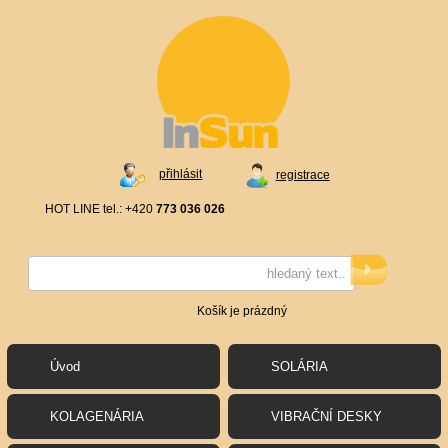
přihlásit
registrace
HOT LINE tel.: +420
773 036 026
Košík je prázdný
Úvod
SOLÁRIA
KOLAGENÁRIA
VIBRAČNÍ DESKY