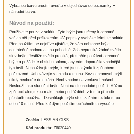
Vybranou barvu prosím uveďte v objednávce do poznámky +
náhradní barvu.
Návod na použití:
Používejte pouze v soláriu. Tyto brýle jsou určeny k ochraně
vašich očí před poškozením UV paprsky vycházejícími ze solária.
Před použitím se nejdříve ujistěte, že vám ochranné brýle
dostatečně padnou a jsou pohodlné. Zda neproniká žádné světlo
skrz brýle. Jestliže světlo proniká, přestaňte používat ochranné
brýle a požádejte obsluhu salonu, aby vám doporučila vhodnější
typ brýlí. Nepoužívejte brýle, které jsou jakýmkoli způsobem
poškozené. Uchovávejte v chladu a suchu. Bez ochranných brýlí
nikdy nechoďte do solária. Není vhodné na venkovní nošení.
Neslouží jako sluneční brýle. Není na dlouhodobé použití. Můžou
způsobit alergickou reakci nebo podráždění, v tomto případě
přestaňte používat. Desinfikujte brýle sterilizačním roztokem po
dobu 10 minut. Před každým použitím opláchněte a vysušte.
Značka
: LESSIAN GISS
Kód produktu
: Z8020440