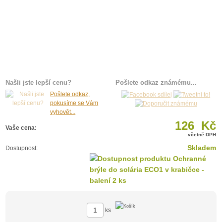
Našli jste lepší cenu?
Pošlete odkaz známému...
Pošlete odkaz,
pokusíme se Vám
vyhovět...
126 Kč
Vaše cena:
včetně DPH
Skladem
Dostupnost:
ks