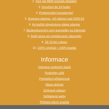
2.
Více jak 9600 položek skladem
3.
Doručení do 24 hodin
4.
Profesionální poradenství
5.
Doprava zdarma - při nákupu nad 3500 Kč
6.
Ke každé objednávce dárek zdarma
7.
Bezkonkurenční ceny kosmetiky na internetu
8.
Další sleva pro registrované zákazníky
9.
Již 10 let v oboru
10.
100% originál = 100% kvalita
Informace
Ochrana osobních údajů
Podmínky užití
Prohlášení přístupnosti
Mapa stránek
Zajímavé odkazy
Spřátelené weby
Přehled všech značek